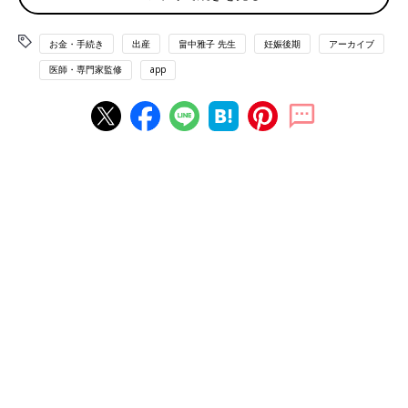
医療費控除（確定申告）以外の活用できる制度
お金・手続き
出産
畠中雅子 先生
妊娠後期
アーカイブ
まとめ
医師・専門家監修
app
医療費控除とは？ 1年間の医療費の確認をしましょ
う
医療費控除とは、医療費が多くかかった年の翌年に確定申告をお
こなうことで、所得税や住民税の負担を軽くしてもらう制度。所
得税はその年の分の税額が下がり、住民税は翌年6月からの税額
を減らせます。妊娠中の
妊婦健診
や検査の費用、通院費用のほ
か、出産で入院する際に公共機関を使うことが困難なために利用
したタクシー代なども対象になります。会社員などは、事前に給
料から税金を徴収（源泉徴収）されていますが、これは事前にお
およその金額を予想して納めている税金なので、年末に1年間の
収入か各種の控除などを含めて再計算し、最終的な税額を精算
（年末調整）しています。医療費控除は、年末調整で控除できな
いため、個別に確定申告をおこなうことで、税の還付を受けま
す。