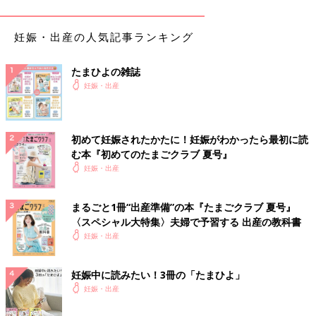
税金が戻る条件と戻る金額は？
妊娠・出産の人気記事ランキング
医療費控除で税金が戻ってくるのは、1年間で家族全員の医療費
たまひよの雑誌
が10万円を超えた人、または所得が200万円未満で医療費が1年
妊娠・出産
間に、所得の5％を超えた人が対象になります。
戻る金額は、「源泉徴収で前払いした所得税－実際に納めるべき
所得税＝戻ってくるお金」（申告者が会社員など給与所得者の場
初めて妊娠されたかたに！妊娠がわかったら最初に読
合）です。また、プラスαとして、翌年の住民税が下がるケース
む本『初めてのたまごクラブ 夏号』
も多くなります。
妊娠・出産
誰が申請すると良い？
まるごと1冊“出産準備”の本『たまごクラブ 夏号』
〈スペシャル大特集〉夫婦で予習する 出産の教科書
世帯全員の1年間の医療費をまとめて計算できますが、生計を一
妊娠・出産
にしている場合は、所得の高い人のほうがまとめて医療費控除を
計算して良いことになっています。例えばパパママが共働きの場
合は、収入が多く、所得税率が高い人が申告したほうが、戻って
妊娠中に読みたい！3冊の「たまひよ」
くる金額が増えるのです。
妊娠・出産
ただし、生計を一にしている家族の中に、年金生活で、所得税を