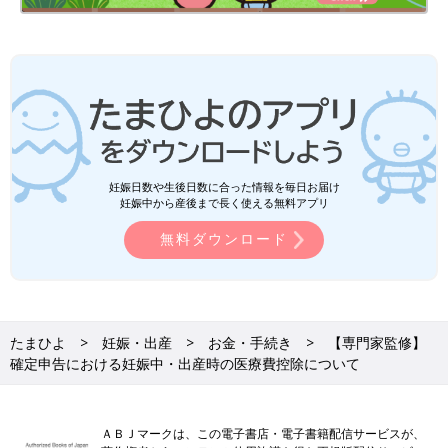
医療費控除額を計算するときは、出産育児一時金や高額療養費、
生命保険などから受け取った給付金を医療費から差し引くように
します。書類に不備があると税務署から訂正を求められるので、
注意しましょう。
戻ってくるお金が少なくてもメリットがある
医療費控除で戻ってくるお金は、手続きに手間がかかる割には少
ないと感じるかもしれません。でも申告すると、次年度の住民税
妊娠日数や生後日数に合った情報を毎日お届け
妊娠中から産後まで長く使える無料アプリ
額が下がる可能性があります。これは、住民税も、総収入から各
種控除を引いた金額に課税されるため。ですから、面倒でもぜひ
無料ダウンロード
申告をするようにしましょう。
医療費控除をしない場合にできる特例、セルフメデ
ィケーション税制にも注目！
たまひよ
妊娠・出産
お金・手続き
【専門家監修】
確定申告における妊娠中・出産時の医療費控除について
セルフメディケーション税制（医療費控除の特例）は、スイッチ
OTC医薬品（要指導医薬品及び一般用医薬品のうち、医療用から
転用された医薬品）を購入した合計額が1万2000円を超えたら、
ＡＢＪマークは、この電子書店・電子書籍配信サービスが、
その超えた金額について（8万8000円が上限）、所得控除（医療