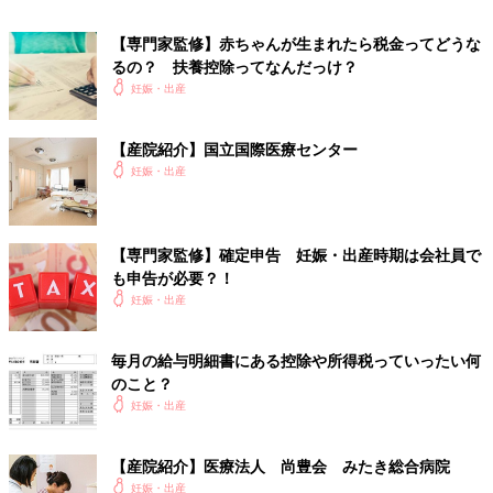
・妊婦健診費
【専門家監修】赤ちゃんが生まれたら税金ってどうな
るの？ 扶養控除ってなんだっけ？
・分娩、入院費
妊娠・出産
・トラブル受診、入院分娩費
・通院交通費（公共交通機関の場合は、日時、行き先、運賃のメ
モを）
【産院紹介】国立国際医療センター
・入院時のタクシー代（公共機関を利用できない事情があると
妊娠・出産
き。領収書と事情を書いたメモを）
・入院中の治療に必要なものの購入費（傷薬、ガーゼ、水まくら
など。医師の指示により必要になったもので、かつ病院で購入し
【専門家監修】確定申告 妊娠・出産時期は会社員で
たもののみ）
も申告が必要？！
・歯の治療費
妊娠・出産
・治療のための薬代
・市販の薬代（治療のための市販薬のみ。ビタミン剤などは
NG。レシートは、該当しない品目を線で消し、合計金額を再計
毎月の給与明細書にある控除や所得税っていったい何
算して記入）
のこと？
・治療のための鍼灸・マッサージ代（場合によっては医師の証明
妊娠・出産
書が必要）
・不妊症の治療費（医師が必要と認めた通常の不妊治療であれば
【産院紹介】医療法人 尚豊会 みたき総合病院
OK。判断が難しければ担当医に相談を）
妊娠・出産