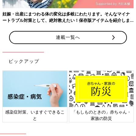
では、確定申告に必要なものや手続きの流れについて紹介しまし
ょう。書類や専門用語が多く、難しいと感じるかもしれません
妊娠・出産にまつわる体の変化は多岐にわたります。そんなマイナ
が、忙しいからと後回しにしてしまうと、大きな損をすることに
ートラブル対策として、絶対教えたい！保存版アイテムを紹介しま
なります。面倒くさがらずにやってみましょう。
す。
連載一覧へ
確定申告の手続きに必要なものは？
手続きには以下のものが必要です。たくさんあるので、事前にし
ピックアップ
っかり確認しておきましょう。
□確定申告書（医療費控除だけなら「確定申告書A」を使用）
□医療費の明細を記入した用紙
□医療費を一覧表に書き出し、合計金額をメモしたもの
□領収書のない交通費についてのメモ書き
□源泉徴収票（申告者が会社員・公務員の場合）
□支払調書（申告者が自営業・自由業の場合）
□保険金などで補てんされる金額がわかるもの（確定していない
感染症対策、いますぐできるこ
「もしものときの」赤ちゃん・
場合は見込み金額）
と
家族の防災
□医師の証明が必要な場合は証明書
□印鑑（朱肉を使うもの）
※訂正が必要になり、訂正印として使う場合もあるので、申告の