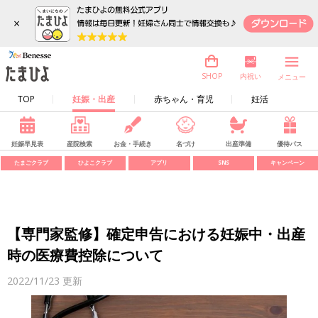
×
内祝い
SHOP
メニュー
TOP
妊娠・出産
赤ちゃん・育児
妊活
妊娠早見表
産院検索
お金・手続き
名づけ
出産準備
優待パス
たまごクラブ
ひよこクラブ
アプリ
SNS
キャンペーン
【専門家監修】確定申告における妊娠中・出産
時の医療費控除について
2022/11/23
更新