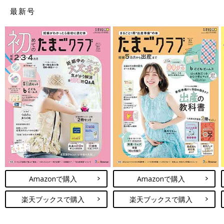
際は持参していきましょう。
最新号
□申告者本人名義の通帳（一部の金融機関を除く）
□マイナンバーなど
※医療費の領収書の提出は必要ありませんが、5年間の保管義務が
あります。
確定申告の手続きの流れは？
（1月〜12月）
1月1日から12月31日までの家族全員の医療費の領収書を集めて
おく。
↓
（年末ごろ）
1月1日から12月31日までの家族全員の医療費を合計する。合計
金額が10万円を超えたら、申告できる。
申告者が会社員・公務員の人は職場でもらう源泉徴収票をもら
Amazonで購入
Amazonで購入
う。
↓
楽天ブックスで購入
楽天ブックスで購入
（翌年1月ごろ〜）
確定申告書を入手する。国税庁のホームページからダウンロード