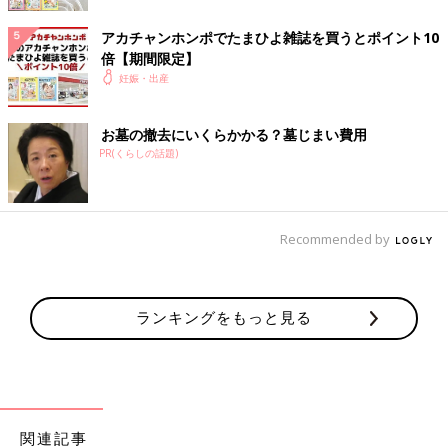
払っている親がいる場合には、親が申告したほうが有利になるケ
ースもあります。年金生活では所得が200万円未満になる人がほ
アカチャンホンポでたまひよ雑誌を買うとポイント10
とんどなので、所得の5％が適用でき、差し引く金額を減らせる
倍【期間限定】
からです。
妊娠・出産
医療費控除の申告期限
お墓の撤去にいくらかかる？墓じまい費用
PR(くらしの話題)
医療費控除の申請期限は、対象とする期間の翌年の1月1日から5
年間有効です。例えば令和4年度（1月1日〜12月31日まで）の医
療費を申告する場合は、令和5年1月1日から申告できますが、令
和9年の12月31日まで申告できます。
Recommended by
医療費に含まれるものと含まれないもの
ランキングをもっと見る
あくまでも一例ですが、以下に医療費として含まれるものと含ま
れないものをあげておきます。税務署の個別の診断や、一人一人
の事情が違う関係で、同じケースでも認められる場合と認められ
ない場合があります。
関連記事
医療費に含まれるもの