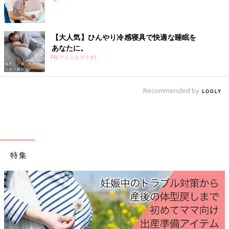
・赤ちゃんの健診費、入院費（自己負担があった場合） など
医療費に含まれないもの
【大人気】ひんやり冷感寝具で快適な睡眠を
あなたに。
・マイカー通院でのガソリン代、駐車場代
PR(アイリスプラザ)
・入院用の寝具や身の回り品の購入費
・医師などに対する謝礼や心づけ
・人間ドック、健康診断の費用（治療が必要になった場合は認め
Recommended by
られる）
・健康維持のためのビタミン剤、健康ドリンク剤代
・
予防接種
費 など
【専門家監修】出産手当金 妊娠・出
産 お金の話
特集
産休中の生活を支援する制度です。
確定申告をする方法