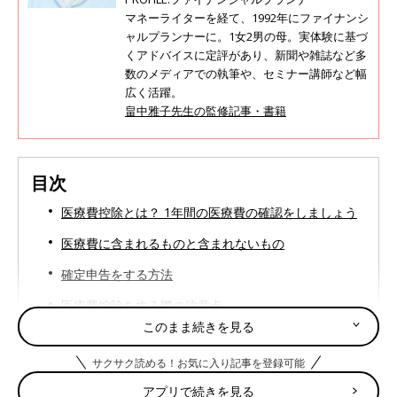
マネーライターを経て、1992年にファイナンシ
ャルプランナーに。1女2男の母。実体験に基づ
くアドバイスに定評があり、新聞や雑誌など多
数のメディアでの執筆や、セミナー講師など幅
広く活躍。
畠中雅子先生の監修記事・書籍
目次
医療費控除とは？ 1年間の医療費の確認をしましょう
医療費に含まれるものと含まれないもの
確定申告をする方法
医療費控除をする際の注意点
このまま続きを見る
医療費控除をしない場合にできる特例、セルフメディ
ケーション税制にも注目！
サクサク読める！お気に入り記事を登録可能
「医療費控除（確定申告）」ここがポイント
アプリで続きを見る