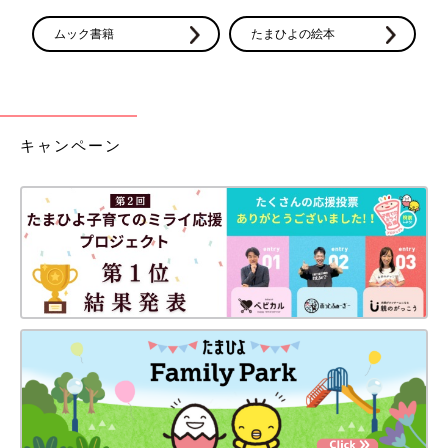
可能。
ムック書籍
たまひよの絵本
↓
確定申告書に必要事項を記入して計算する。
↓
確定申告書などを税務署に提出する。
↓
キャンペーン
（申告から約1〜2カ月後）
申告者名義の口座に、還付金が振り込まれる。
4,516人に大調査！確定申告やった？や
らない？
只今真っ最中、平成28年度分の確定申告。「実
際みんなどのくらいやっているの？」をランキ
ング＆口コミでご紹介します。まだ確定申告を
したことない方は、各ご家庭の状況に合わせ
て、取り戻せそうなお金がありそうでしたらぜ
医療費控除をする際の注意点
ひチャレンジしてみてはいかがでしょうか。
申告時、「出産育児一時金」は差し引いておく