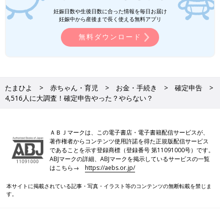
妊娠日数や生後日数に合った情報を毎日お届け
妊娠中から産後まで長く使える無料アプリ
無料ダウンロード
たまひよ
赤ちゃん・育児
お金・手続き
確定申告
4,516人に大調査！確定申告やった？やらない？
ＡＢＪマークは、この電子書店・電子書籍配信サービスが、
著作権者からコンテンツ使用許諾を得た正規版配信サービス
であることを示す登録商標（登録番号 第11091000号）です。
ABJマークの詳細、ABJマークを掲示しているサービスの一覧
はこちら→
https://aebs.or.jp/
本サイトに掲載されている記事・写真・イラスト等のコンテンツの無断転載を禁じま
す。