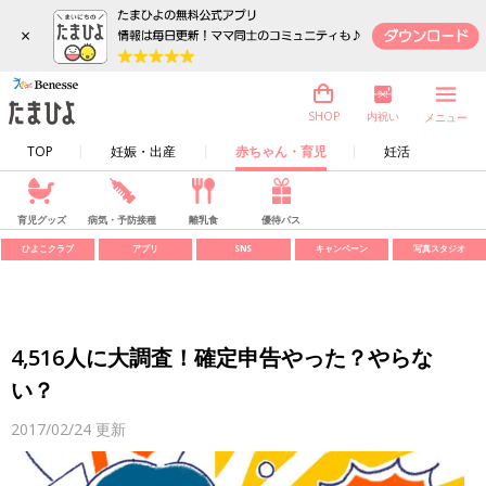
×
内祝い
SHOP
メニュー
TOP
妊娠・出産
赤ちゃん・育児
妊活
育児グッズ
病気・予防接種
離乳食
優待パス
ひよこクラブ
アプリ
SNS
キャンペーン
写真スタジオ
4,516人に大調査！確定申告やった？やらな
い？
2017/02/24
更新