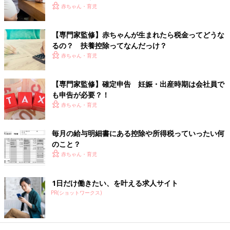
第2位 郵送 874人
赤ちゃん・育児
第3位 その他 385人
第4位 電子申告（e-tax）利用 318人
【専門家監修】赤ちゃんが生まれたら税金ってどうな
るの？ 扶養控除ってなんだっけ？
いくつかある確定申告の申請方法。
赤ちゃん・育児
第1位は税理士さんや職員さんに質問できるなどのメリットがあ
る「税務署への持参」。ただし込み合う時期を避けて、早めに持
【専門家監修】確定申告 妊娠・出産時期は会社員で
参するのがよさそうです。
も申告が必要？！
時期になると市役所や特設会場などでの申告できることもあるの
赤ちゃん・育児
で、お近くの申請会場情報もチェックするといいですね。
毎月の給与明細書にある控除や所得税っていったい何
みなさんの確定申告の実態調査、いかがでしたでしたか？
のこと？
まだ確定申告をしたことない方は、各ご家庭の状況に合わせて、
赤ちゃん・育児
取り戻せそうなお金がありそうでしたらぜひチャレンジしてみて
はいかがでしょうか。（イラスト・竹内絢香／文・たまひよ
ONLINE編集部）
1日だけ働きたい、を叶える求人サイト
PR(ショットワークス)
※この記事は「たまひよONLINE」で過去に公開されたもので
す。