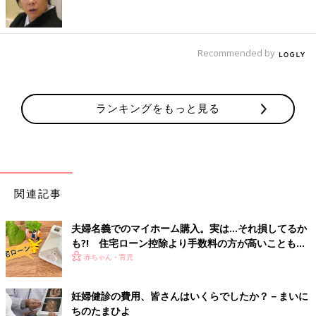
ら、一回単価の高い薬を処方されたことがあって『これ使える』
と夫が申請してた」
「住宅ローン控除はけっこう大きい。今回は歯列矯正の医療費控
Recommended by
除も受けられそう」
*****************************
ランキングをもっと見る
ただし、中には還付額が思いのほか少なかった…という感想も。
↓口コミPICK UP↓***************
「医療費控除で手間かかった割に数百円しか戻ってこなくてびっ
関連記事
くりした(=_=) 」
夫婦名義でのマイホーム購入。実は…それ損してるか
*****************************
も?! 住宅ローン控除より手数料の方が高いこともあ
るってホント⁉ FPに聞く
赤ちゃん・育児
「確定申告の申請はどのようにした？ 」
妊婦健診の費用、皆さんはいくらでしたか？－まいに
第1位 税務署に持参 2,456人
ちのたまひよ