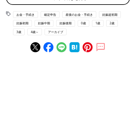
「ふるさと納税したから」
「複数の収入源があったからと医療費控除のため」
お金・手続き
確定申告
産後のお金・手続き
妊娠超初期
妊娠初期
妊娠中期
妊娠後期
0歳
1歳
2歳
*****************************
3歳
4歳～
アーカイブ
一方、22.5%の「確定申告をしたことがない」の理由は、働いて
いる方は「会社がやってくれるから」など。中には、「やり方が
わからない」「難しそう」などの声も。
「控除をうけたことがあるものを教えて！」
第1位 医療費控除 2,660人
第2位 住宅ローン控除 1,400人
第3位 保険料控除 1,324人
第4位 配偶者控除・扶養控除 1,075人
うけたことある控除の第1位は医療費控除！
年間の医療費が10万円を超えた際に、お金が戻ってくる可能性が
ある医療費控除は58％の方が控除申告の経験あり。