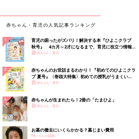
さらに複数の種類の控除を組み合わせるなど、みなさん色々と駆
使されているようです。
具体的には何を申請している？？？
赤ちゃん・育児の人気記事ランキング
出産など特別な医療費が発生した年や、家族が多く医療費が合算
育児の困ったがズバリ！解決する本『ひよこクラブ
できるご家庭は、医療費控除はまずチェックしておきたいとこ
秋号』 4カ月～2才になるまで、育児に役立つ情報が
ろ。
いっぱい！
赤ちゃん・育児
支出として大きい住宅ローン控除も、ローンを返済中の方は確認
を。
赤ちゃんのお世話まるわかり！『初めてのひよこクラ
ブ 夏号』〈巻頭大特集〉初めての授乳がうまくい
↓口コミPICK UP↓***************
く！ おっぱい・ミルクの基本と夏のトラブル 解決テ
赤ちゃん・育児
ク
「医療費控除を出産したときに申請しました」
赤ちゃんが生まれたら！2冊の「たまひよ」
赤ちゃん・育児
「医療費の支出が多いので、医療費控除で少しでも取り返した
い。また、寄付金控除は結構たくさん返ってくるので、社会に貢
献しながら控除も受けられるのがうれしい 」
お墓の撤去にいくらかかる？墓じまい費用
「病院にほとんど行かないから医療費控除はないと思っていた
PR(くらしの話題)