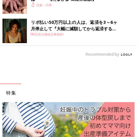
「妊娠６カ月で子宮頸管無力症と判明。NICUのある大学病院に
妊娠・出産
緊急搬送されました。臨月までの３カ月以上、寝たきりで２４時
間張り止めの点滴につながれ、洗髪も週１回。点滴の副作用もあ
リボ払い50万円以上の人は、返済を3～6ヶ
り、本当につらかったです」
月停止して『大幅に減額してから返済する...
PR(渋谷法務総合事務所)
「20週で突然、子宮頸管無力症と診断されました。そのときの子
宮頸管の長さは１cm。自覚症状もなかったので、ただただ驚く
ばかりでした」
Recommended by
子宮頸管無力症の発症率は高くはないものの、自覚症状がないた
め、もしもなったらと思うと、不安になりますね。でも定期的に
妊婦健診を受けて早期に発見し、しっかり管理すれば、妊娠を継
続して元気な赤ちゃんを産める可能性は高いものです。トラブル
を未然に防ぐためにも、健診はしっかり受けましょう。
特集
（文／たまごクラブ編集部）
監修／笠井靖代先生
関連：切迫早産が増えています！原因と予防法を産婦人科医に聞
きました
■文中のコメントは口コミサイト『ウィメンズパーク』の投稿を