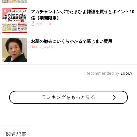
アカチャンホンポでたまひよ雑誌を買うとポイント10
子宮頸管が短くなり、早産につながるリスクが高いと診断された
倍【期間限定】
場合は、子宮口を縛る子宮頸管縫縮術という手術を行うことがあ
妊娠・出産
ります。
手術は、内子宮口の高さで縛るシロッカー法と外子宮口の高さで
縛るマクドナルド法があります。手術を行った場合、赤ちゃんが
お墓の撤去にいくらかかる？墓じまい費用
十分に成長する妊娠36〜37週ごろに抜糸をし、お産を待ちま
PR(くらしの話題)
す。
お産はどうなるの？ 赤ちゃんへの影響は？
Recommended by
子宮頸管が短いまたは、子宮口が開いているような状態でお産に
なった場合、分娩そのものにかかる時間は短くなることが多いで
しょう。
ランキングをもっと見る
また、赤ちゃんは
出産予定日
より早めに生まれることも多いです
が、正期産前後のお産であれば、おなかの赤ちゃんへの影響はあ
りません。
子宮頸管無力症を体験したママの体験談
関連記事