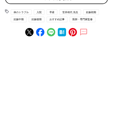
ところが、まだ子宮口が閉じていなければならない時期に子宮口
が開いてしまう病気を子宮頸管無力症と言います。
体のトラブル
入院
早産
笠井靖代 先生
妊娠初期
妊娠中期
妊娠後期
おすすめ記事
医師・専門家監修
子宮頸管無力症はどんな病気？
子宮頸管無力症は自覚症状がないため、
妊婦健診
で診断されるこ
とがほとんどです。
超音波検査で、子宮頸管が短くなっている、内子宮口が開いてい
る状態が確認され、さらに子宮収縮がない、子宮や腟での感染が
ない、などさまざまな所見を総合的にみて、子宮頸管無力症と診
断します。
なりやすい人はいるの？
子宮頸管無力症の原因はまだはっきりわかっていませんが、生ま
れつき子宮頸管の組織が弱いことが原因の一つといわれていま
す。
また過去に子宮頸部円錐切除術などの手術を経験したことがある
と、リスクが上がるともいわれています。さらに、過去の妊娠で