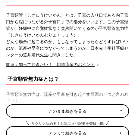
子宮頸管（しきゅうけいかん）とは、子宮の入り口である内子宮
口から腟につながる外子宮口までの部分をいいます。この子宮頸
管が、妊娠中に自覚症状なく突然開いてくるのが子宮頸管無力症
（しきゅうけいかんむりょくしょう）。
どんな場合に起こるのか、もしなってしまったらどうすればいい
のか、流産や
早産
につながってしまうのか、日本赤十字社医療セ
ンターの笠井靖代先生に聞きました。
関連：知っておきたい！ 切迫流産のポイント
子宮頸管無力症とは？
子宮頸管無力症は、流産や早産を引き起こす原因の一つと言われ
ています。
出産時、子宮が収縮して起こる陣痛とともに子宮口が開き、赤ち
このまま続きを見る
ゃんは子宮頸管を通って生まれてきます。通常、妊娠中の子宮頸
管はしっかりと閉じておなかの赤ちゃんを支えていますが、
妊娠
サクサク読める！お気に入り記事を登録可能
後期
に入るころからお産に備えて徐々に柔らかくなり、子宮頸管
アプリで続きを見る
の長さも短くなっていきます。