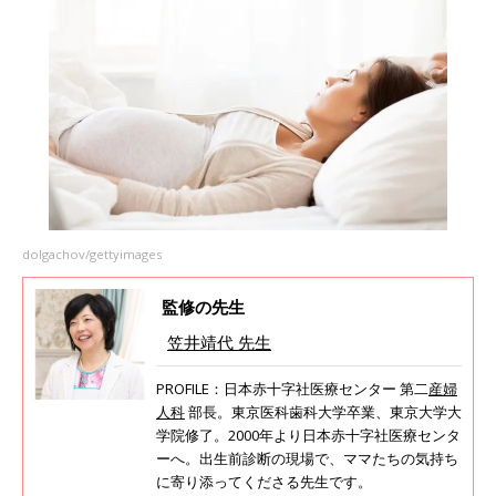
dolgachov/gettyimages
監修の先生
笠井靖代 先生
PROFILE：日本赤十字社医療センター 第二
産婦
人科
部長。東京医科歯科大学卒業、東京大学大
学院修了。2000年より日本赤十字社医療センタ
ーへ。出生前診断の現場で、ママたちの気持ち
に寄り添ってくださる先生です。