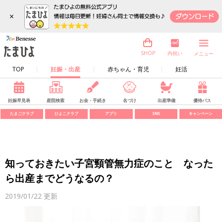
×
内祝い
SHOP
メニュー
TOP
妊娠・出産
赤ちゃん・育児
妊活
妊娠早見表
産院検索
お金・手続き
名づけ
出産準備
優待パス
たまごクラブ
ひよこクラブ
アプリ
SNS
キャンペーン
知っておきたい子宮頸管無力症のこと なった
ら出産までどうなるの？
2019/01/22
更新