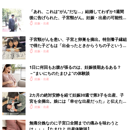
「あれ、これは“がん”だな…」結婚してわずか1週間
後に告げられた、子宮頸がん。妊娠・出産の可能性が
閉ざされ、後遺症と戦う日々の中…【体験談】
妊娠・出産
子宮頸がんを患い、子宮と卵巣を摘出。特別養子縁組
で得た子どもは「出会ったときからうちの子という感
じがした」【体験談】
妊娠・出産
1日に何回もお腹が張るのは、妊娠後期あるある？
－”まいにちのたまひよ”の体験談
妊娠・出産
inarik/gettyimages
2カ月の絶対安静を経て妊娠30週で第3子を出産、子
「やっと35週まで来ました。外出できないから毎日家で引きこも
宮を全摘出。娘には「幸せな出産だった」と伝えたい
【極低出生体重児】
り。以前のストレス発散法は運動だったから、今はストレスの発
妊娠・出産
散方法がわかりません。暇すぎて時間の使い方がわからず、精神
的にきついなー」
無痛分娩なのに子宮口全開までの痛みを味わうと
は・・・【たまひよ 出産体験談】