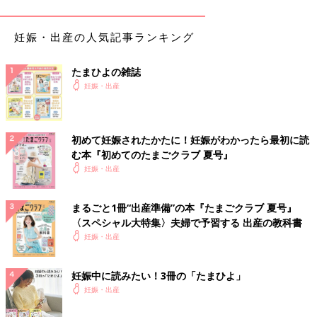
子宮頸管無力症を経験したことがある人は、次の妊娠でも起こる
可能性が非常に高くなるので、注意が必要です。
妊娠・出産の人気記事ランキング
子宮頸管無力症になったらどうなるの？
たまひよの雑誌
子宮頸管無力症と診断された場合、流産や早産の引き金になるた
妊娠・出産
め、慎重に経過を診ていきます。
妊婦さんは安静を指示されますが、子宮頸管無力症の重症度や妊
娠時期によっては、入院、手術をすることもあります。
初めて妊娠されたかたに！妊娠がわかったら最初に読
む本『初めてのたまごクラブ 夏号』
入院はする？ しない？
妊娠・出産
子宮頸管無力症のいちばんの治療は「安静にすること」。安静に
まるごと1冊“出産準備”の本『たまごクラブ 夏号』
するとおなかの張りが治まる、子宮頸管の長さにまだ余裕がある
〈スペシャル大特集〉夫婦で予習する 出産の教科書
場合などは、自宅安静を指示されます。
妊娠・出産
一方、点滴などの投薬が必要な場合、継続的な観察や治療が必要
な場合、上の子がいるなど家庭の事情で自宅安静が難しい場合
妊娠中に読みたい！3冊の「たまひよ」
は、入院安静になります。
妊娠・出産
手術はする？ しない？ するとしたらどんな手術？