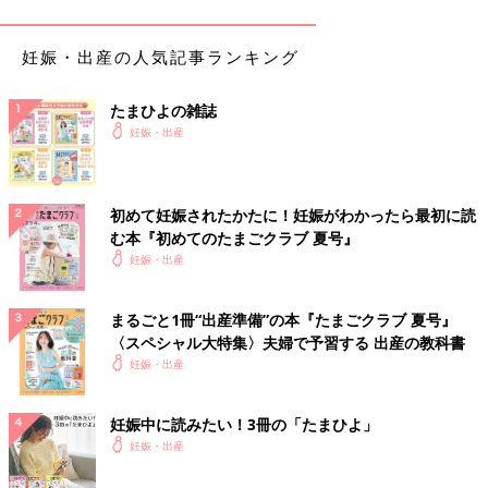
妊娠・出産の人気記事ランキング
たまひよの雑誌
妊娠・出産
体調は何も変化はないので、相変わらず妊娠している実感はわか
初めて妊娠されたかたに！妊娠がわかったら最初に読
ず。エコー画像を見るまで赤ちゃんが無事おなかの中で育ってい
む本『初めてのたまごクラブ 夏号』
るかどうか不安でいっぱいでした。不妊治療専門クリニックから
妊娠・出産
分娩可能な病院を紹介しているリストをもらうと、近隣で一番大
きな大学病院の産科に分娩予約しました。
高齢出産
だったため、
まるごと1冊“出産準備”の本『たまごクラブ 夏号』
万一のことを考えて設備の整った大学病院を選択しました。
〈スペシャル大特集〉夫婦で予習する 出産の教科書
妊娠・出産
妊娠9週目のエコー写真 胎児の姿が見えてきた！
妊娠中に読みたい！3冊の「たまひよ」
妊娠・出産