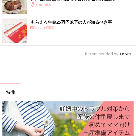
＜妊娠中期ごろ＞安定期に入ったものの悩みは尽き
妊娠・出産
ず
もらえる年金25万円以下の人が知るべき事
PR(くらしの話題)
妊娠15週目のエコー写真 母体血清マーカー検査を受ける
Recommended by
特集
妊婦健診の時、希望者は「母体血清マーカー検査」を受けられる