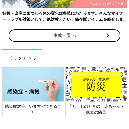
と聞き、軽い気持ちで申し込みました。しかしこの判断は出産す
るまでずっと後悔することに…。検査の結果、
胎児
に疾患がある
妊娠・出産にまつわる体の変化は多岐にわたります。そんなマイナ
確率が同年代の妊婦の数値より高かったからです。私は高齢の妊
ートラブル対策として、絶対教えたい！保存版アイテムを紹介しま
婦なので、こうしたリスクは覚悟していたつもりでした。しか
す。
し、実際この結果に直面してみると、どう決断すべきか大変悩
連載一覧へ
み、気持ちを立て直すのにかなり時間がかかりました。
妊娠23週目のエコー写真 性別がほぼ確定
ピックアップ
感染症対策、いますぐできるこ
「もしものときの」赤ちゃん・
と
家族の防災