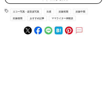
エコー写真・超音波写真
出産
妊娠初期
妊娠中期
妊娠後期
おすすめ記事
ママライター体験談
不妊治療専門クリニックで5回目の体外受精を行い、その後医師
から妊娠していることを告げられました。妊娠5週目の画像で
す。当時は、妊娠したうれしさより、正直なところ「これでもう
あの治療のつらさから解放されるかもしれない」という気持ちの
方が強かったです。まだ流産の可能性が高いということで、夫も
私も心から喜ぶことはできませんでした。
妊娠6週目のエコー写真 分娩する病院を決定