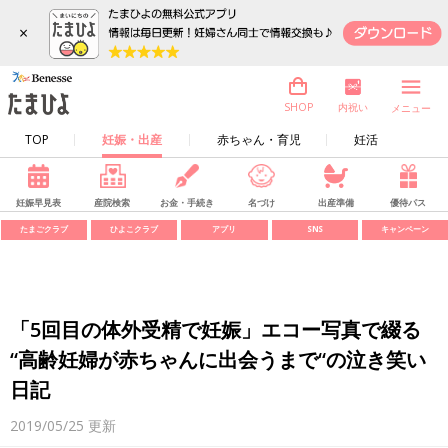
×
内祝い
SHOP
メニュー
TOP
妊娠・出産
赤ちゃん・育児
妊活
妊娠早見表
産院検索
お金・手続き
名づけ
出産準備
優待パス
たまごクラブ
ひよこクラブ
アプリ
SNS
キャンペーン
「5回目の体外受精で妊娠」エコー写真で綴る
“高齢妊婦が赤ちゃんに出会うまで“の泣き笑い
日記
2019/05/25
更新