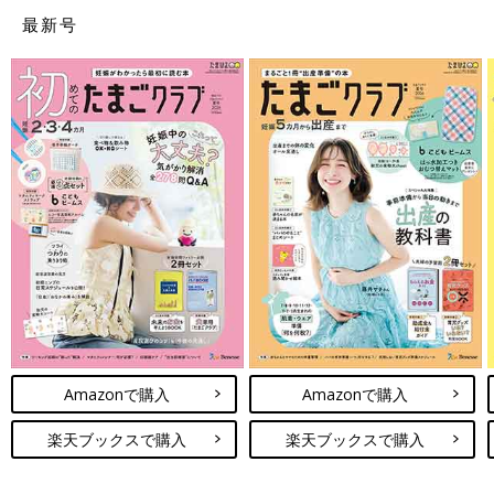
最新号
「性別は知りたいですか？」エコー画像を見ていた医師から問わ
れて、「はい」と即答した私。しかし、告げられた性別は私が希
望していたものではありませんでした。その日から数日間はかな
り落ち込み、友人につい愚痴ってしまったほど。「赤ちゃんもお
なかの中で聞いているよ。そんなこと言わないで」と友人からた
しなめられ、ようやく我に帰りました。子どもを授かっただけで
もうれしかった頃の気持ちを思い出して反省しました。
妊娠26週目のエコー写真 両親学級で気分転換
Amazonで購入
Amazonで購入
楽天ブックスで購入
楽天ブックスで購入