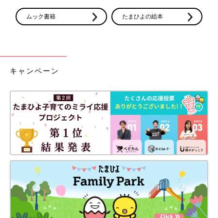
ムック書籍
たまひよの絵本
キャンペーン
大学病院の産科が主催する両親学級が4回コースで開催され、夫
婦で参加しました。同時期に出産予定の夫婦が集まり、妊娠中の
栄養管理方法や赤ちゃん用品のそろえ方などを教えてもらいまし
た。妊婦同士が自己紹介して連絡先を交換したり、お互いの今の
状況を語り合うこともできて楽しかったです。また、子どもが生
まれるという実感がわきにくかった夫の意識も、周りに感化され
て少し変わったように思います。
＜妊娠後期＞赤ちゃんと私のおなかがどんどん成
長！
妊娠28週目のエコー写真 3D画像を撮影することを決意