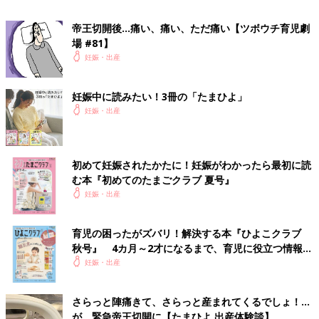
帝王切開後…痛い、痛い、ただ痛い【ツボウチ育児劇
場 #81】
妊娠・出産
妊娠中に読みたい！3冊の「たまひよ」
妊娠・出産
初めて妊娠されたかたに！妊娠がわかったら最初に読
む本『初めてのたまごクラブ 夏号』
妊娠・出産
ラッキーなことに、妊娠中の私はいわゆる“つわり”の症状はな
育児の困ったがズバリ！解決する本『ひよこクラブ
く、体調も安定していました。おかげで会社にもそれまで通り出
秋号』 4カ月～2才になるまで、育児に役立つ情報が
勤していました。また妊娠中は味覚が変わるとも聞くのですが、
いっぱい！
妊娠・出産
私はそうしたことも全くナシ。さすがにアルコールは断っていた
ものの、「出産したらなかなか外食もできないから」を言い訳
に、友人との食事会にもどんどん参加していました。
さらっと陣痛きて、さらっと産まれてくるでしょ！…
が、緊急帝王切開に【たまひよ 出産体験談】