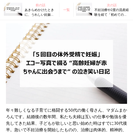
前の話
次の話
あきらめかけたとき
一覧
不妊治療や2度の流産経
に、うれしい妊娠！
験を経て「初めての出
高齢でありがたく授
産」。日々成長する胎
かったわが子の記録
児の記録をエコー画像
で振り返る
年々難しくなる子育てに格闘する50代の働く母さん、マダムまか
ろんです。結婚後の数年間、私たち夫婦は互いの仕事や勉強を優
先してきた結果、子どもが欲しいと思い始めた時はすでに30代後
半。急いで不妊治療を開始したものの、治療は肉体的、精神的、