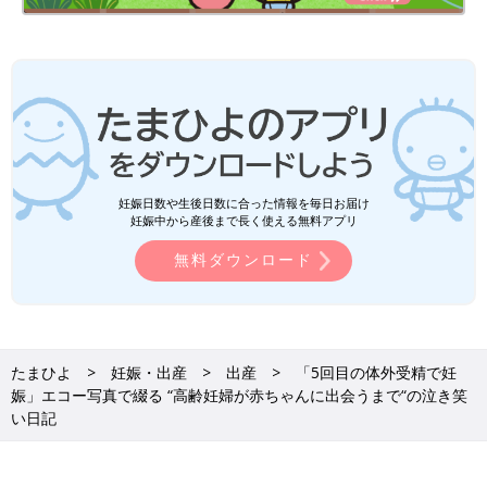
妊娠日数や生後日数に合った情報を毎日お届け
妊娠中から産後まで長く使える無料アプリ
無料ダウンロード
健診を受けていた病院からもらうエコー画像は、ごく一般的な
2Dタイプ。私は、この時期だけの赤ちゃんの姿を記念に残した
たまひよ
妊娠・出産
出産
「5回目の体外受精で妊
かったことと、赤ちゃんが本当に元気に育っているのかをはっき
娠」エコー写真で綴る “高齢妊婦が赤ちゃんに出会うまで“の泣き笑
りと確認したかったので、3D画像の撮影だけでも予約可能な
産
い日記
院
を探すことを決意。この時すでに赤ちゃんがこれ以上大きくな
ると映りにくくなるというぎりぎりのタイミングでした。