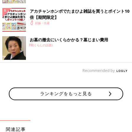
アカチャンホンポでたまひよ雑誌を買うとポイント10
倍【期間限定】
妊娠・出産
お墓の撤去にいくらかかる？墓じまい費用
PR(くらしの話題)
エコー画像で頭と胴体が分かれた人間らしい姿を見て、いよいよ
Recommended by
妊娠したという実感がわいてきました。それと同時に、このまま
無事に育ってくれるのだろうかという不安で毎日祈るような気持
ちでいました。いまだにこの画像を見るたびに、この時の不安で
ランキングをもっと見る
たまらなかった自分の気持ち、そして生命の神秘を目の当たりに
したときの厳粛な気持ちを思い出し、胸がいっぱいになります。
妊娠12週目のエコー写真 つわりもなく、快適なマタニテ
ィーライフを満喫
関連記事