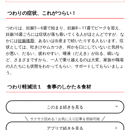
はなく、どちらも体験したり、時期や時間帯に
よって症状が変化することも！ それぞれ、つ
つわりの症状、これがつらい！
わりのタイプ別に、どんなものを食べるのがい
いのかなど、つわりをラクにする方法を産婦人
科医の長岡貞雄先生に伺いました。
つわりは、妊娠5～6週で始まり、妊娠8～11週でピークを迎え、
妊娠16週ごろには症状が落ち着いてくる人がほとんどですが、な
かには
妊娠後期
、あるいは出産まで続いたりする人もいます。症
状としては、吐きけやムカつき、何かを口にしていないと気持ち
が悪い、だるい、疲れやすい、唾液（だえき）が出る、眠いな
ど、さまざまですから、一人で乗り越えるのは大変。家族や職場
の人たちにも状態をわかってもらい、サポートしてもらいましょ
う。
つわり軽減法１ 食事のしかた＆食材
つわりで食事がうまくとれないときは、のどごしのいいものや、
このまま続きを見る
胃の負担を軽減する消化のいいものをとるといいでしょう。にお
いに敏感になった人は、温かいものより、においの立ちにくい冷
サクサク読める！お気に入り記事を登録可能
たいものをとってみて。柑橘系のフルーツや、炭酸水で口の中を
スッキリさせるのもいいでしょう。空腹時に気持ちが悪くなる場
アプリで続きを見る