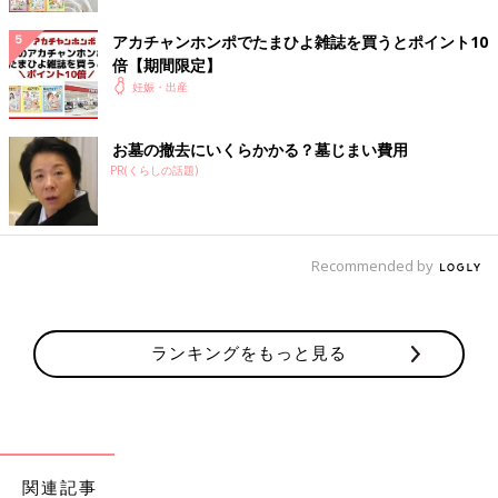
シムスの体位をとるときのサポートになるのが抱き枕。おなか・
アカチャンホンポでたまひよ雑誌を買うとポイント10
頭・脚の3点ホールドでシムスの体位がとりやすくなります。妊
倍【期間限定】
娠中は肌が敏感になるので、肌にやさしい素材であったり、心地
妊娠・出産
よく眠れるものを選びましょう。できるならば、清潔を保てるよ
うな、洗濯できるものがベスト。パパからママへのプレゼントに
お墓の撤去にいくらかかる？墓じまい費用
も最適♪
PR(くらしの話題)
※1 インナー・ベビー肌着・雑貨など旧シリーズも含めた2024年12月末までの累計
販売数実績。
Recommended by
※2「たまひよ赤ちゃんグッズ大賞2025」とは、たまひよ読者のママ・パパ2062名
による「実際に使ってよかった」と思う商品・サービスに関するアンケート調査の
結果をランキング形式で発表する企画です。（2024年8月-9月調査／WEBメディア
「たまひよ」掲載
ランキングをもっと見る
丸洗いで清潔！妊娠～授乳用お助け抱き枕
※記事内容でご紹介している投稿、リンク先は、削除される場合
があります。あらかじめご了承ください。
※記事の内容は記載当時の情報であり、現在と異なる場合があり
関連記事
ます。