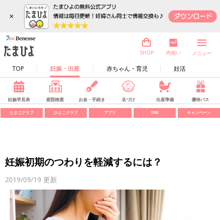
×
内祝い
SHOP
メニュー
TOP
妊娠・出産
赤ちゃん・育児
妊活
妊娠早見表
産院検索
お金・手続き
名づけ
出産準備
優待パス
たまごクラブ
ひよこクラブ
アプリ
SNS
キャンペーン
妊娠初期のつわりを軽減するには？
2019/09/19
更新