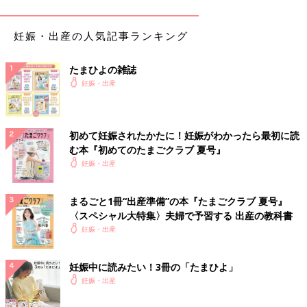
横になって休む習慣を
妊娠・出産の人気記事ランキング
いちばん大事なのは、「休めるときに休むこと」。まめに横にな
る習慣をつけてください。働いている人は、横になれる場所を確
たまひよの雑誌
保したり、つらいときは、上司に相談して休ませてもらいましょ
妊娠・出産
う。
つわり軽減法３ 妊婦におすすめの「シムスの体
位」
初めて妊娠されたかたに！妊娠がわかったら最初に読
む本『初めてのたまごクラブ 夏号』
妊娠・出産
おなかが大きくなってくると、息苦しくなってなかなか寝つけな
くなることもあるでしょう。そんなときは心臓のある左側を下に
して横向きになり、下の足を伸ばし、枕やクッションなどを挟ん
まるごと1冊“出産準備”の本『たまごクラブ 夏号』
〈スペシャル大特集〉夫婦で予習する 出産の教科書
で上の足を曲げます。これはシムスの体位と呼ばれ、おなかに負
妊娠・出産
担をかけずに横になれる姿勢です。寝るときだけでなく、リラッ
クスしたいとき、
陣痛
と陣痛の合間などにもこの姿勢をとると楽
になれます。
妊娠中に読みたい！3冊の「たまひよ」
妊娠・出産
抱き枕があると便利！