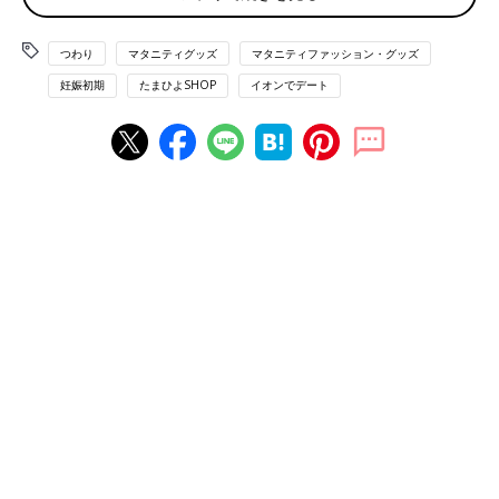
合は、ひと口サイズで食べられるおにぎりやサンドイッチ、クッ
キーやキャンディーなどを用意しておくのも安心です。
つわり
マタニティグッズ
マタニティファッション・グッズ
妊娠初期
たまひよSHOP
イオンでデート
つわり軽減法２ 食事以外の方法
自分のことだけを考える。家事は最低限でOK
つわりがつらい時期は、自分のことだけを考えてください。自分
のことを考えることが、おなかの赤ちゃんのためにもなります。
家事は最低限でよしとする。多少部屋が汚れてようがOK！「掃
除しないといけないけど、でも気持ちが悪い…」こんなときはや
らないと決めます。
好きなことを楽しんで
つわりのことで頭がいっぱいにならないように、趣味や好きなこ
とをして過ごしましょう。体調がいいときは、ちょっと外に出て
散歩をするなどして、リフレッシュを。