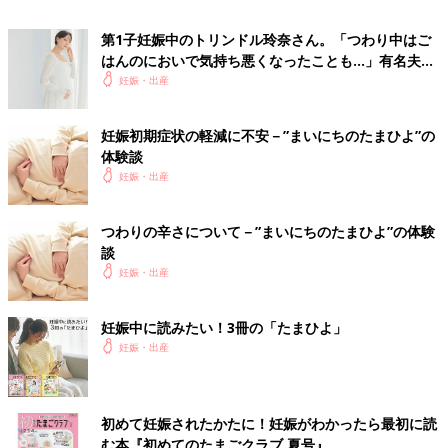
第1子妊娠中のトリンドル玲奈さん。「つわり中はご
（たまひよONLINE編集部）
はんのにおいで気持ち悪くなったことも…」有名夫婦
のYouTubeから学んだ夫がつわり中にしたことと
妊娠・出産
【医師監修】つわりが重症化。「妊娠悪
は？（たまひよ独占インタビュー後編）
阻」かどうかの判断基準は？ 予防法
は？ 入院したらどうなるの？
つわりは症状ですが、「妊娠悪阻（にんしんお
妊娠初期症状の軽減に不安－”まいにちのたまひよ”の
そ）」と診断されたら病気です。通常のつわり
体験談
の範囲を超えて、日常生活に支障をきたすほど
妊娠・出産
に重症化したときは、入院治療が必要です。も
しも「水も飲めない」ほどの吐きけが続き、尿
の回数や量が減ってしまったら、脱水症状に陥
つわりの辛さについて－”まいにちのたまひよ”の体験
る心配が。我慢しすぎないで医師に相談しまし
談
ょう。
妊娠・出産
妊娠中に読みたい！3冊の「たまひよ」
妊娠・出産
初めて妊娠されたかたに！妊娠がわかったら最初に読
む本『初めてのたまごクラブ 夏号』