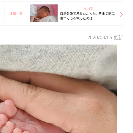
次の話
連載一覧
自然分娩で産みたかった…帝王切開に
傷つく心を救ったのは
2020/03/05
更新