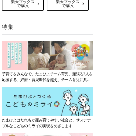
楽天ブックス
楽天ブックス
で購入
で購入
特集
子育てをみんなで。たまひよチーム育児。頑張る2人を
応援する、妊娠・育児世代を超え、チーム育児に共感
する社会を目指していきます。
たまひよはだれもが産み育てやすい社会と、サステナ
ブルなこどものミライの実現をめざします