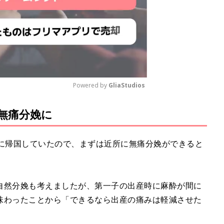
Powered by 
GliaStudios
無痛分娩に
M
u
t
本に帰国していたので、まずは近所に無痛分娩ができると
e
自然分娩も考えましたが、第一子の出産時に麻酔が間に
味わったことから「できるなら出産の痛みは軽減させた