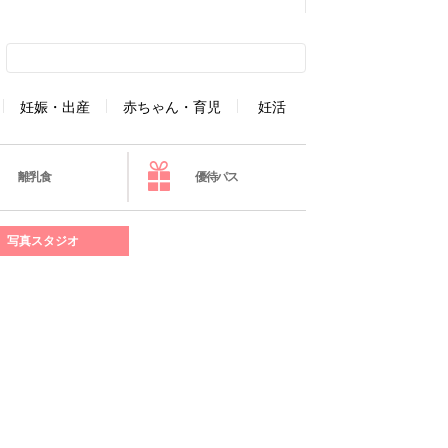
妊娠・出産
赤ちゃん・育児
妊活
離乳食
優待パス
写真スタジオ