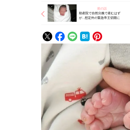
前の話
助産院で自然分娩で産むはず
が…想定外の緊急帝王切開に