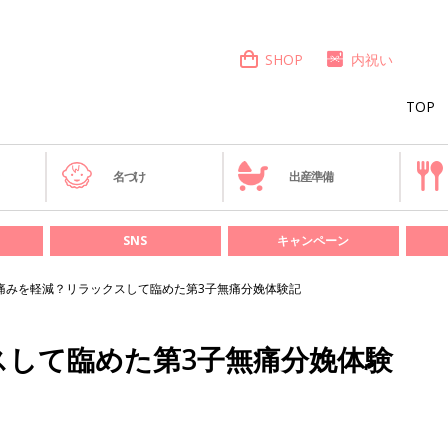
SHOP
内祝い
TOP
き
名づけ
出産準備
SNS
キャンペーン
痛みを軽減？リラックスして臨めた第3子無痛分娩体験記
スして臨めた第3子無痛分娩体験