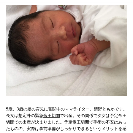
な食べつわり体験
てくれたのは…
5歳、3歳の娘の育児に奮闘中のママライター、清野ともかです。
長女は想定外の緊急
帝王切開
で出産。その関係で次女は予定帝王
切開での出産が決まりました。予定帝王切開で手術の不安はあっ
たものの、実際は事前準備がしっかりできるというメリットを感