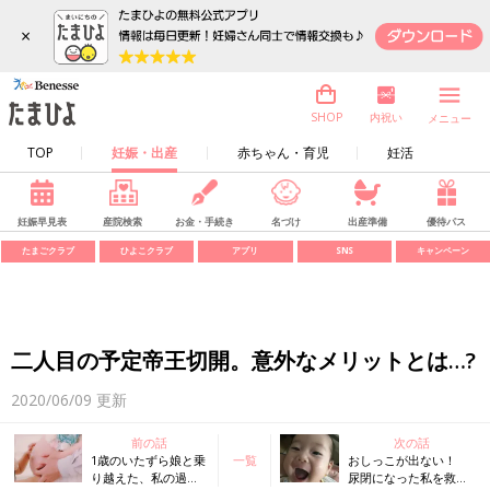
×
内祝い
SHOP
メニュー
TOP
妊娠・出産
赤ちゃん・育児
妊活
妊娠早見表
産院検索
お金・手続き
名づけ
出産準備
優待パス
たまごクラブ
ひよこクラブ
アプリ
SNS
キャンペーン
二人目の予定帝王切開。意外なメリットとは…?
2020/06/09
更新
前の話
次の話
1歳のいたずら娘と乗
一覧
おしっこが出ない！
り越えた、私の過酷
尿閉になった私を救っ