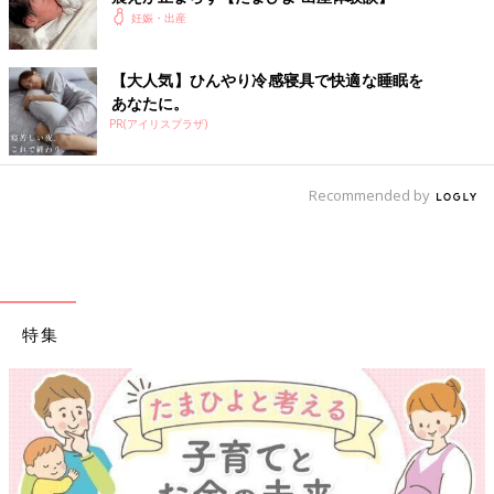
※この記事は個人の体験記です。記事に掲載の画像はイメージで
妊娠・出産
す。
【医師監修】今や５人に1人が「帝王切
【大人気】ひんやり冷感寝具で快適な睡眠を
開」！？ 考えるべきはおなかの赤ちゃ
あなたに。
んの命のこと
PR(アイリスプラザ)
帝王切開はだれもがなる可能性がある出産方法
の一つであり、母子の状態によっては、より安
全に産むための手段になります。「帝王切開」
は嫌だ、と思いつめたりせずに、大切なのは赤
Recommended by
ちゃんが無事に生まれることと視点を広げてみ
てと「たまごクラブ」は思います。そこでたま
前の話
次の話
ひよONLINEではできるだけわかりやすく帝王
1歳のいたずら娘と乗
一覧
おしっこが出ない！
切開を解説します。
り越えた、私の過酷
尿閉になった私を救っ
な食べつわり体験
てくれたのは…
特集