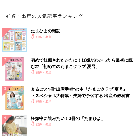
トで用意し、おやつや好物のおかずを作り置きしておきました。
妊娠・出産の人気記事ランキング
また、遠方に住む私の母に長期で手伝いに来てもらう約束をして
いたので、娘が安心しておばあちゃんと過ごせるように、入院の
たまひよの雑誌
5日前から我が家に泊まってもらうことにしました。夫は帝王切
妊娠・出産
開予定日から仕事を数日間休む手続きをし、義母も前日から来て
くれることが決まりました。
生まれて初めて私と離れる長女に、2人のおばあちゃんと夫。大
初めて妊娠されたかたに！妊娠がわかったら最初に読
人3人の手厚いサポートを受けるために皆の予定を調整できたこ
む本『初めてのたまごクラブ 夏号』
とは、これから帝王切開手術をして、約一週間入院となる私にと
妊娠・出産
って、とても安心できるものでした。
まるごと1冊“出産準備”の本『たまごクラブ 夏号』
いよいよ出産！ 麻酔が効かず今回も…
〈スペシャル大特集〉夫婦で予習する 出産の教科書
妊娠・出産
私は手術前日に入院しました。手術当日、長女は2回ほど「ママ
ー！」と泣いたそうですが、母と義母の支えもあり、楽しく過ご
妊娠中に読みたい！3冊の「たまひよ」
せたようです。着替えと食事はきちんと用意していたので、母た
妊娠・出産
ちもスムーズに子守りができたと言っていました。