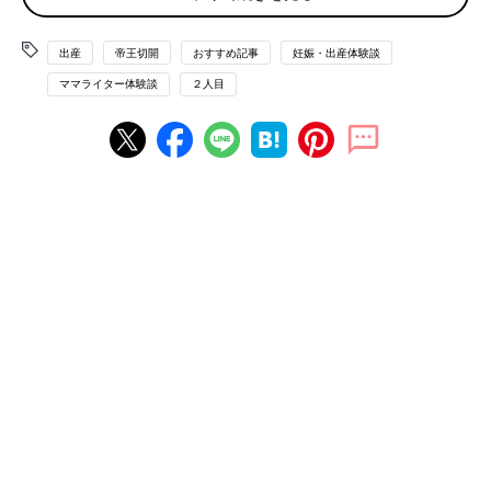
予定帝王切開は、医師により出産日を前もって決めてもらえるの
で、実家が遠方にあり、夫は急に休める仕事ではないという状況
出産
帝王切開
おすすめ記事
妊娠・出産体験談
の私でも、「いつ出産になるかわからない、長女は誰に預けよ
う？」という心配を感じることなく過ごすことができました。
ママライター体験談
２人目
そのため、「予定帝王切開には事前準備がしっかりできるという
メリットがあるな」と、気付いてからは、心に余裕を持って妊婦
生活を過ごすことができました。
予定日が決まってからの準備、家族の休みの調整
その後、医師と相談し、
出産予定日
を37週目に決めました。それ
からは入院に向けて準備を始めました。私自身の出産準備品は、
大体クリニックのほうで用意してもらえたため、私の方ではほと
んど用意するものはなくとても助かりました。
ですが、前回の初めての出産とは違い、今回は自宅に当時
2歳
の
長女を残しての入院となります。着替えや食事など、預かってく
れる家族の負担が少しでも減るように準備することにしました。
毎日の洋服は組み合わせに困らないように上下の服と靴下をセッ