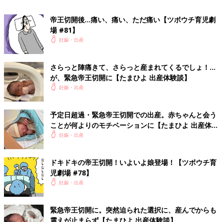
せず落ち着いて過ごせたことは、予定帝王切開のメリットだった
帝王切開後…痛い、痛い、ただ痛い【ツボウチ育児劇
と感じることができました。長女の時の緊急帝王切開の際、普通
場 #81】
分娩を経験したかった…と落ち込んだ時期もありましたが、産み
妊娠・出産
方に関係なく、赤ちゃんが無事元気に生まれてくれたらそれが一
番大事であることを今回の出産でも再度実感しました。妊娠37週
目に体重2618ｇ、身長48.5cmで生まれた次女の予定帝王切開で
さらっと陣痛きて、さらっと産まれてくるでしょ！…
は、メリットにも目を向けられたことで安心して手術に臨むこと
が、緊急帝王切開に【たまひよ 出産体験談】
ができ、良い経験ができたと思っています。
妊娠・出産
■その他のママライター体験談はこちら
予定日超過・緊急帝王切開での出産。赤ちゃんと会う
[清野ともか＊プロフィール]
ことが何よりのモチベーションに【たまひよ 出産体
おてんばな2歳差2人姉妹の育児に奮闘中のママです。不妊治療の
験談】
妊娠・出産
末、授かった長女は緊急帝王切開、次女も予定帝王切開と予想外
の出産も経験しましたが、子どもたちは元気に成長中！ 私の経
ドキドキの帝王切開！いよいよ娘登場！【ツボウチ育
験を皆様の情報のひとつとして届けられたらと思い、記事を書い
児劇場 #78】
ています。
妊娠・出産
■関連：２回目でも怖い「帝王切開」！でも、計画的で余裕が持
てたベストな選択
緊急帝王切開に。突然迫られた選択に、産んでからも
震えが止まらず【たまひよ 出産体験談】