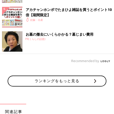
私もきちんと準備できた安心感から、手術前日からゆったりした
アカチャンホンポでたまひよ雑誌を買うとポイント10
気持ちで病院での夜を過ごし、手術に備えることができました。
倍【期間限定】
妊娠・出産
翌日、手術室に入り硬膜外麻酔をしてもらったのですが、右半身
には全く効かず、最終的には緊急帝王切開の際に使われる別の麻
酔を打ち、手術開始。硬膜外麻酔はカテーテルから行い、術後は
お墓の撤去にいくらかかる？墓じまい費用
鎮痛のお薬を追加して入れてもらえると説明を受けていたので安
PR(くらしの話題)
心して手術に臨みました。
ただ、長女の時と同じ麻酔ということで、長女の時の大変だった
術後の経験を思い出し、術後はまたひたすら痛みを耐えることに
Recommended by
なるのか…と、少し絶望しながら手術が始まりました。
そして、あっという間に次女が誕生！ 二回目の出産とはいえ、
ランキングをもっと見る
元気な泣き声が聞こえ、その姿を見ると涙が止まりませんでし
た。術後、次女と会えたのはほんの数分でしたが、長女も赤ちゃ
んを見て大喜び。傷の痛みと闘い、翌日やっと次女を抱っこした
時の幸せな気持ちは忘れられません。
今回は手術時の麻酔で予定外のハプニングがありましたが、入院
関連記事
前の事前準備をしっかりできたことにより、出産前後にソワソワ