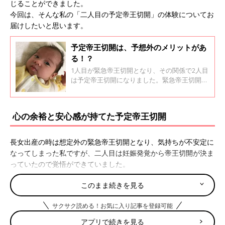
じることができました。
今回は、そんな私の「二人目の予定帝王切開」の体験についてお
届けしたいと思います。
予定帝王切開は、予想外のメリットがあ
る！？
1人目が緊急帝王切開となり、その関係で2人目
は予定帝王切開になりました。緊急帝王切開と
予定帝王切開の違いで、特にお伝えしたいのは
心持ちの違いです。手術日が決まるまでの待ち
遠しさや、日付が決まるタイミングとその理
心の余裕と安心感が持てた予定帝王切開
由、そして、息子が私を独り占めできた最後の
14日間をどう過ごしたかなどをお伝えします。
長女出産の時は想定外の緊急帝王切開となり、気持ちが不安定に
なってしまった私ですが、二人目は妊娠発覚から帝王切開が決ま
っていたので覚悟ができていました。
このまま続きを見る
一度帝王切開を体験していたため、手術はどのように進むのか、
傷の痛みや体の回復していく様子などは何となく想像でき、不安
サクサク読める！お気に入り記事を登録可能
は最小限に抑えることができました。
アプリで続きを見る