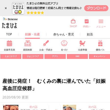
×
内祝い
SHOP
メニュー
TOP
妊娠・出産
赤ちゃん・育児
妊活
妊娠早見表
産院検索
お金・手続き
名づけ
出産準備
優待パス
たまごクラブ
ひよこクラブ
アプリ
SNS
キャンペーン
産後に発症！ むくみの裏に潜んでいた「妊娠
高血圧症候群」
2020/08/30
更新
前の話
次の話