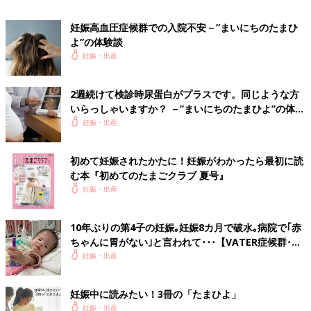
赤ちゃんは特に問題なく、妊娠39週に身長49.5cm、体重3252g
妊娠高血圧症候群での入院不安－”まいにちのたまひ
で生まれてきました。しかし、この体験から「妊娠、出産を含め
よ”の体験談
て妊婦の自己管理が大切だ」と学びました。
妊娠・出産
1人目の時も経験していたとはいえ、今回の妊娠高血圧症候群は
自分の命の危険を感じるほどひどいものでした。
妊娠中はもちろん、普段からストレスを適度に解消し、規則正し
2週続けて検診時尿蛋白がプラスです。同じような方
い生活と食事、睡眠、休息で自律神経を整えることは、自分の体
いらっしゃいますか？ －”まいにちのたまひよ”の体験
談
調を悪化させないためにとても大切だと痛感しています。
妊娠・出産
■その他のママライター体験談はこちら
初めて妊娠されたかたに！妊娠がわかったら最初に読
［まこ＊プロフィール］
む本『初めてのたまごクラブ 夏号』
男の子2人の子育てをしている看護師。長男の小学校入学を機
妊娠・出産
に、在宅ワークもはじめ、ライティングやWEBデザインなどの
仕事をしています。毎日慌ただしく過ごしていますが、私自身が
10年ぶりの第4子の妊娠｡妊娠8カ月で破水｡病院で｢赤
キラキラと過ごせるように心がけています。
ちゃんに胃がない｣と言われて･･･【VATER症候群･体
験談】
妊娠・出産
※この記事は個人の体験記です。記事に掲載の画像はイメージで
す。
妊娠中に読みたい！3冊の「たまひよ」
【医師監修】だれもがなる可能性が！
妊娠・出産