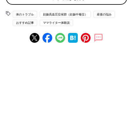
し。しかし、むくみがかなりひどく、朝起きても太い足に変化が
ありません。
体のトラブル
妊娠高血圧症候群（妊娠中毒症）
産後の悩み
おすすめ記事
ママライター体験談
上の子の妊娠中にもむくみがひどく、入院した経験がありまし
た。今回も入院になるのではないかと心配していましたが、入院
することなく無事に妊娠38週目に入りました。そして、妊娠39
週目、その時がきました。
予定日より1週間も早い出産。超安産でビックリ！
いつものように上の子を
保育園
に送ったあと、家の片付けをして
いました。すると、突然おなかに痛みと張りが出てきたのです。
経産婦は予定日より早くなると聞いていたので、病院と母に電話
をしてタクシーで病院へ行くことにしました。
診察してもらったところ、まだ子宮口は3cm程度。しかし、念の
ために1泊だけ入院することになりました。ところが病室に入っ
て着替えていると、いきなり破水！ 分娩台に上がった頃には子
宮口が全開になり、赤ちゃんの頭が見えていました。