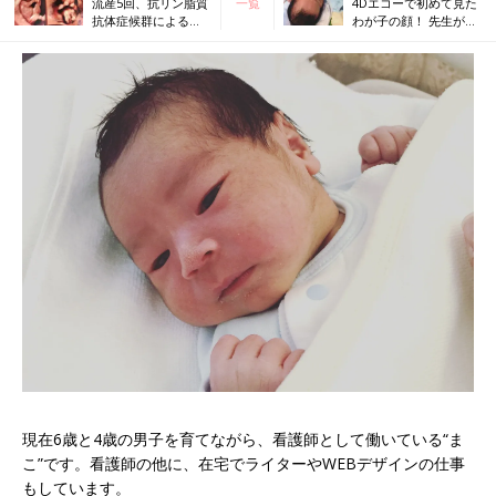
流産5回、抗リン脂質
一覧
4Dエコーで初めて見た
抗体症候群による不
わが子の顔！ 先生が撮
育症…苦しみ続けた
った最高の1枚
末に、妊娠！
現在6歳と4歳の男子を育てながら、看護師として働いている“ま
こ”です。看護師の他に、在宅でライターやWEBデザインの仕事
もしています。