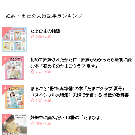
そして、たった2回いきんだだけで赤ちゃんが誕生。破水からわ
ずか30分ほどの、あっという間のできごとでした。家族の誰も出
妊娠・出産の人気記事ランキング
産に間に合わず、分娩台の上から夫に報告の電話をしました。
たまひよの雑誌
ホッとしたのもつかの間、急に目の前がチカチ
妊娠・出産
カ…。
出産直後の血圧は、上が150と急上昇してしまいました。目の前
初めて妊娠されたかたに！妊娠がわかったら最初に読
がチカチカし、動くと頭痛がひどくなるため、なかなか分娩台か
む本『初めてのたまごクラブ 夏号』
ら起き上がることができません。一般的には出産後に子宮復古を
妊娠・出産
促したらすぐ病室に戻るそうですが、私は動くことができず、5
時間ほど分娩室で横になり過ごしました。
まるごと1冊“出産準備”の本『たまごクラブ 夏号』
〈スペシャル大特集〉夫婦で予習する 出産の教科書
その後、部屋に戻っても血圧は高いまま。頭痛はますますひどく
妊娠・出産
なり、起きても寝ていても治まりません。まるで孫悟空の輪が自
分の頭を締め付けているよう…。ギューッと押さえつけられてい
妊娠中に読みたい！3冊の「たまひよ」
るような感覚と、鼓動と同じリズムを刻む頭痛に耐えるしかあり
妊娠・出産
ませんでした。