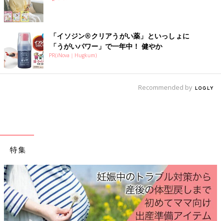
「妊娠高血圧症候群」 母体、胎児とも
に注意
「妊娠高血圧症候群」は妊婦さん特有の代表的
な病気。その症状はほとんどなく、無自覚のう
「イソジン®クリアうがい薬」といっしょに
ちになってしまう怖い病気です。しかも、“だ
れでもなる”可能性があります。順天堂大学医
「うがいパワー」で一年中！ 健やか
学部 産婦人科学講座 先任准教授の牧野真太
PR(iNova｜Hugkum)
郎先生に聞きました。詳しく紹介します。
前の話
次の話
流産5回、抗リン脂質
一覧
4Dエコーで初めて見た
抗体症候群による不
わが子の顔！ 先生が撮
Recommended by
育症…苦しみ続けた
った最高の1枚
末に、妊娠！
特集