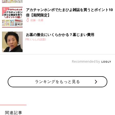
入院中の産後3日目に、精密検査のため総合病院を受診したとこ
ろ「脳には異常なし」とのことで、産後の「妊娠高血圧症候群」
アカチャンホンポでたまひよ雑誌を買うとポイント10
と診断されました。
倍【期間限定】
妊娠・出産
頭痛はさらに悪化。血圧も180台へ！
お墓の撤去にいくらかかる？墓じまい費用
頭痛が治らないまま退院し、自宅に戻ることになってしまいまし
PR(くらしの話題)
た。退院後はゆっくりする間もなく、新生児の育児が始まりま
す。第1子の時は里帰りしましたが、この時は2人目ということも
あり自宅で過ごしていました。
Recommended by
体が休まらないせいか、状態は悪化。血圧が180まで上がり、目
の前はクラクラ。頭痛で涙が出て、顔がむくんでいます。そんな
状態でも、赤ちゃんの世話と家事、上の子の相手などをしなけれ
ランキングをもっと見る
ばなりません。
1ヶ月健診まで待てなかったので、退院した病院に紹介してもら
った内科を受診しました。その時の診断も、やはり「妊娠高血圧
症候群」。降圧剤の内服薬をもらってからは血圧も安定し、その
関連記事
後は妊娠高血圧症候群の症状は改善していきました。