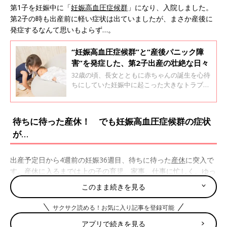
第1子を妊娠中に「
妊娠高血圧症候群
」になり、入院しました。
第2子の時も出産前に軽い症状は出ていましたが、まさか産後に
発症するなんて思いもよらず…。
“妊娠高血圧症候群”と“産後パニック障
害”を発症した、第2子出産の壮絶な日々
32歳の頃、長女とともに赤ちゃんの誕生を心待
ちにしていた妊娠中に起こった大きなトラブ
ル、それは“妊娠高血圧症候群”の発症でした。
かかりつけの産科では危険と判断され、総合医
療センターへ。 想定外はまだまだ続き、“産後
待ちに待った産休！ でも妊娠高血圧症候群の症状
パニック障害”まで発症してしまったのです。
が…
出産予定日から4週前の妊娠36週目、待ちに待った
産休
に突入で
す。産休に入るまでは上の子の育児、家事、仕事に忙しく、ゆっ
くり休むことができませんでした。
このまま続きを見る
そのため、産休に入ったらあれこれやりたいことがいっぱい。し
サクサク読める！お気に入り記事を登録可能
かし、
妊娠後期
に入って「むくみ」がひどく出てきてしまったの
アプリで続きを見る
です。私の血圧はもともと90台と低いため、血圧の数値は問題な