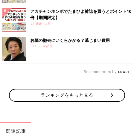
ーパーは危険地帯。食べ物はあれもこれも食べられなくなってい
く……。
アカチャンホンポでたまひよ雑誌を買うとポイント10
なにより、想像していたつわりと全然話が違う！
倍【期間限定】
ほら、ドラマでよくあるじゃない。『うっ』て口を押さえて、
妊娠・出産
洗面所まで走っていく女子。後ろで男性が『おまえ……まさ
か！』みたいな？
お墓の撤去にいくらかかる？墓じまい費用
あんなのはフィクションじゃい!! だって二十四時間、片時の
PR(くらしの話題)
休みもなしに気持ち悪いんだもん!! 『うっ』なんてレベルじゃ
ないの！ 常時『おぇー』なの！
そして驚愕なのは、吐けないってことだった。つわりは気持ち
悪い。激しい吐き気が大波小波で襲ってくる。なのに、全然吐け
Recommended by
ない！
二日酔いなら、吐けばちょっと楽になる。なのに、つわりじゃ
吐けない！ こっちのほうが苦しいのに！
ネットで検索してみたところ、吐きまくりの人もいるらしい。
ランキングをもっと見る
食べないと気持ち悪いって人も。そして、欠片も気持ち悪くなら
ない人も。
なにそれ？ どこの世界の魔法？ 神様、不平等すぎません
か？ それとも、安易に妊娠した私への罰ですか？
ベッドの中で、私はどんどんナーバスになっていく。
関連記事
これでも、先週は無理くり出社していた。私の妊娠を知るの