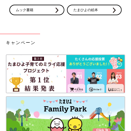
ときはかかりつけの医師にぜひ相談してください。治療法はさま
ざまありますが、改善させるためには時間をかけることがポイン
ムック書籍
たまひよの絵本
トです。
また、仕事を持つ妊婦さんが、勤務時間の短縮、時差通勤などが
必要であると主治医に指導されたとき、その内容を事業主に的確
に伝えることを目的に作られた「母性健康管理指導事項連絡カー
キャンペーン
ド（母子保健カード）」もあります。医師に具体的な指導事項を
書いてもらえるので、上司に直接話しにくい内容や自分の体調に
ついて、誤解なく報告することができます。母子健康手帳に掲載
されているものを拡大コピーして使うことも可能ですし、厚生労
働省のホームページから入手することもできます。つわりは入院
していないと休職にならない場合もあるため、医師と会社に相談
してみてください。
著者／砂川雨路 イラスト／くにみつ 監修／大浦訓章先生
この小説はスターツ出版文庫から刊行されている『ご懐妊!!』よ
り掲載しています。たまひよWEB版は
産婦人科
医大浦訓章先生
の監修のもと一部改訂しております。