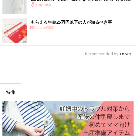
『ウメちゃん、違ったらごめん。……もしかして、妊娠して
のYouTubeから学んだ夫がつわり中にしたことと
妊娠・出産
る？』
は？（たまひよ独占インタビュー後編）
びっくりして言葉が出ない。でも、私の表情でバレてしまった
もらえる年金25万円以下の人が知るべき事
ようだ。
PR(くらしの話題)
和泉さんは四十二歳。来年中学生になる男の子のママでもあ
る。
『……すみません』
『謝んないの。彼氏は、なんて言ってるの？』
Recommended by
まさか、その彼氏が彼女の年下上司だとは思わないだろう。私
だってまだ言えない。
『あの……年明けに入籍しようって話になってます……』
『やだ！ そうなんだ、おめでとう！ ……今、つわりなんでし
ょ？ 何週目？』
『九週目ごろなんです。こんなに苦しいと思わなくて……』
特集
私は弱々しく笑った。隠しているつもりが周りにはバレて……
情けない。
『思い出すなぁ。私はつわりがないタイプだったから、ウメちゃ
んの苦しみはわかってあげられないけど、妊娠出産の大変さはち
ょっとわかるつもり』
和泉さんが優しく肩に手を置いてくれる。ああ、和泉さんの世