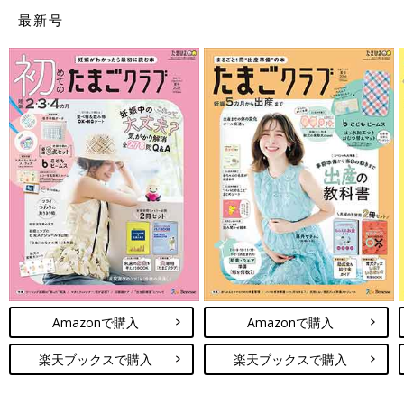
を許してくれるよ』
最新号
ママの先輩であり上司の和泉さん。なんて素敵な女性なんだろ
う。
『大丈夫！ 部長にはうまいこと言っとくから！ ゼンくん、あ
あ見えて理解あるから、あとで本当のことがわかったって怒った
りしないよ』
その部長の子ですって事実は、もう少し内緒にさせてくださ
い。
つづく
【小説「ご懐妊!!】次回をお楽しみに
大浦先生アドバイス
つわりは原因不明です。
妊娠初期
5週ごろから出ることが多いで
Amazonで購入
Amazonで購入
すが、半分以上の人にはつわりは出現しません。つわりは胎児の
身体ができるときに、母体が害のある食べ物を摂らないようにと
楽天ブックスで購入
楽天ブックスで購入
いう説もありますが、はっきりしたことはわかっておりません。
佐波さんは苦しんでいますが、怖いものではありませんし、辛い