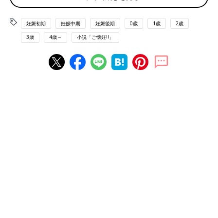
「おい！ 梅原！ 大丈夫か!?」
「あ、はい。なんか力抜けちゃって。すごい目眩(めまい)」
妊娠初期
妊娠中期
妊娠後期
0歳
1歳
2歳
ここ最近の緊張が一気にほどけたみたい。目の前がクラクラす
3歳
4歳～
小説「ご懐妊!!」
るし、猛烈に気持ち悪い。なんとか部長に掴まって立ち上がる。
「挨拶が済んだら、タクシー捕まえてやるから帰れ。あと、帰っ
たら親御さんに連絡しろ」
「はぁ……」
「年内に挨拶に行きたい旨、伝えてくれ。同時並行で新居の準備
を進める。入籍はおまえの親御さんの許可をもらってから、新年
に日取りを見てだ。式の準備も親御さんの意向を聞いて、それか
らとする。わかったな」
さすが、一色部長。こんなところでも、段取りすごいッス。プ
ロポーズもスケジューリングも電光石火なんですけど。
体調が悪くて口を挟む余裕もない私は、コクコクと頷いた。
社長たちがいる居酒屋までの道を、並んで歩いた。私は胃が気
持ち悪くて仕方なく、ろくに喋(しゃべ)れなかったけど、部長は
しきりに言っていた。
「子どもか。考えてもみなかった」
私もです。