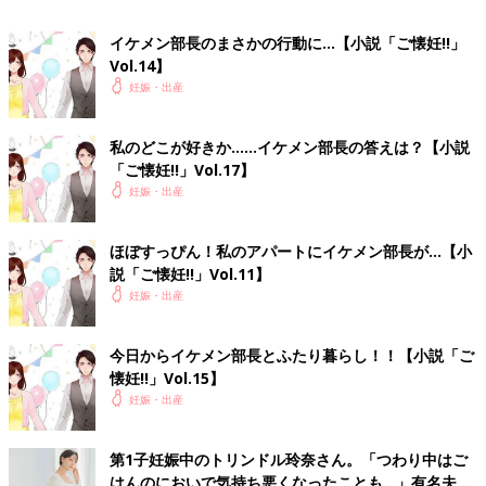
は、部長以外では社長しかいない。まだおおっぴらにできない以
上、普通に振る舞わなきゃ。
イケメン部長のまさかの行動に…【小説「ご懐妊!!」
Vol.14】
しかし、とにかく気持ち悪くて集中できない！ パソコンに向
妊娠・出産
かうのも、書類に目を通すのも、しんどすぎる。というか、オフ
ィスチェアに座っている姿勢がすでに苦しいという……。まさ
に……地獄！
私のどこが好きか……イケメン部長の答えは？【小説
会社では何度となくトイレに立った。便器にもたれて、吐こう
「ご懐妊!!」Vol.17】
と試みる。指でも突っ込めば吐けるんじゃなかろうかと、人差し
妊娠・出産
指で喉の奥を押す。
げーげーやりながら、ようやく吐けたけど、なにも食べていな
ほぼすっぴん！私のアパートにイケメン部長が…【小
いから胃液が少し出ただけ。そして、楽にならないっっっ！
説「ご懐妊!!」Vol.11】
吐いたことで体力を使ったのか、ひどい目眩にも襲われ、便器
妊娠・出産
にうずくまったまま立てなくなった。
これって、食べていないせいで貧血なの？ こんな目眩、妊娠
前には経験したことない。
今日からイケメン部長とふたり暮らし！！【小説「ご
『ウメちゃーん、いるー？』
懐妊!!」Vol.15】
ドアの外で声が聞こえた。副部長の和泉さんだ。
妊娠・出産
『はぁい、今出ますー』
明るい声を振り絞り、壁を頼って立ち上がる。平気な顔をして
第1子妊娠中のトリンドル玲奈さん。「つわり中はご
外に出ると、和泉さんがハンカチを渡してくれた。
はんのにおいで気持ち悪くなったことも…」有名夫婦