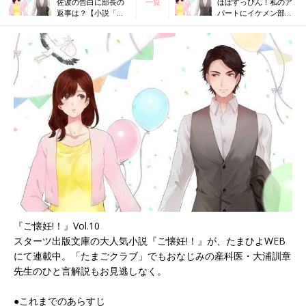
佐波の告白に部長の
一覧
ほぼすっぴん！私のア
返事は？【小説「ご
パートにイケメン部長
懐妊!!」Vol.9】
が…【小説「ご懐妊!!」
Vol.11】
『ご懐妊!！』Vol.10
スターツ出版文庫の大人気小説『ご懐妊!！』が、たまひよWEB
にて連載中。「たまごクラブ」でもおなじみの産科医・大浦訓章
先生のひと言解説もお見逃しなく。
●これまでのあらすじ