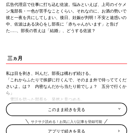
広告代理店で仕事に打ち込む佐波。悩みといえば、上司のイケメ
ン鬼部長・一色が苦手なことくらい。それなのに、お酒の勢いで
彼と一夜を共にしてしまい、後日、妊娠が判明！不安と途惑いの
中、佐波はある決心をし部長に「赤ちゃんがいます」と告げ
た……、部長の答えは「結婚」、どうする佐波？
三ヵ月
私は目を剥き、叫んだ。部長は構わず続ける。
「これからふたりで挨拶に行くんで、そのまま外で待っててくだ
さいよ。は？ 内密なんだから当たり前でしょ？ 五分で行くか
ら」
電話を切った部長を、呆然と見つめる。
「社長に電話してたんですか？」
このまま続きを見る
「まぁ、俺には親代わりみたいなもんだからな。……どうだ？
これで俺の覚悟がわかっただろう？」
サクサク読める！お気に入り記事を登録可能
私は部長の言葉が終わるやいなや、へなへなと床に座り込ん
アプリで続きを見る
だ。