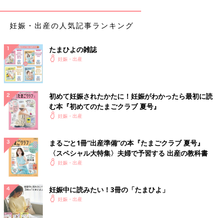
でも、その感慨深い口調は、もしかして嬉しかったりするんで
すか？
妊娠・出産の人気記事ランキング
数日のうちに私の体調は激変した。
目を閉じると、世界が回る。ぐるぐるぐるぐる。目を開ける
たまひよの雑誌
と、すさまじい吐き気が襲う。私はベッドの中で丸まり、呻い
妊娠・出産
た。
「うぅーっ！ 気持ち悪いっ！」
誰でもいいから、なんでもするから、この状況をどうにかし
初めて妊娠されたかたに！妊娠がわかったら最初に読
て！
む本『初めてのたまごクラブ 夏号』
妊娠三ヵ月目も半ば、私は会社にも行けず、ベッドで布団にく
妊娠・出産
るまっていた。
呻いたって楽になるわけじゃない。でも、黙ってじっとしてい
まるごと1冊“出産準備”の本『たまごクラブ 夏号』
るのも、身の置きどころがない苦しさ。
〈スペシャル大特集〉夫婦で予習する 出産の教科書
これが……
つわり
……。
妊娠・出産
部長と結婚するぞーって話になったのは、先週の火曜日のこと
だ。
そこから私の体調は、坂道を転げ落ちるように悪化していっ
妊娠中に読みたい！3冊の「たまひよ」
た。
妊娠・出産
日々更新される吐き気の限界値。匂いに敏感になり、電車やス