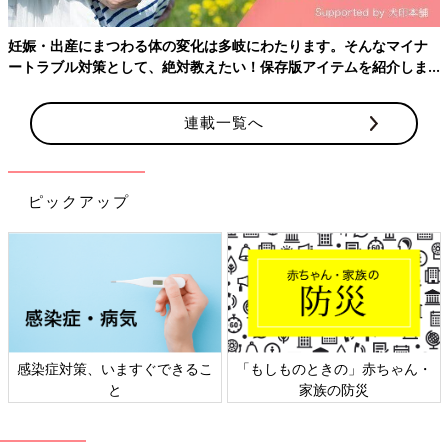
界にあったんですね。つわりのない魔法。
『和泉さん、私……全然使い物にならなくなっちゃって。本当に
申し訳なくて……』
妊娠・出産にまつわる体の変化は多岐にわたります。そんなマイナ
私はまたしても、べそをかいてしまう。妊娠してからやたらと
ートラブル対策として、絶対教えたい！保存版アイテムを紹介しま
す。
涙もろい。
『いいんだよ。つわりの苦しさは人それぞれだっていうし、この
連載一覧へ
時期を乗り越えれば、出産までまた元気に働けるよ』
和泉さんが提案してくれる。
『ウメちゃん、来週いっぱいお休みしたら？ 私の妹もつわりで
仕事休んでたし、大事な時期だからありだと思うよ。嘘も方便。
ピックアップ
インフルエンザ
とか言ってさ』
『で、でも』
『一週間くらい回るよ。ダメなら上の階のメンバーに助けてもら
って、それでも足りなければ、下請けに出す』
そんな、迷惑かけまくりだ……。
『今は赤ちゃんのことだけ考えなよ。みんな、そうやって赤ちゃ
ん産むんだよ』
感染症対策、いますぐできるこ
「もしものときの」赤ちゃん・
和泉さんが私の背を押そうと、重ねて言う。
と
家族の防災
『私は子どもを産むとき、前の職場を辞めざるを得なかった。で
も、この会社だったら、きちんと
産休
育休もらって、復帰できて
たと思う。この会社は、ウメちゃんが赤ちゃんのために休むこと