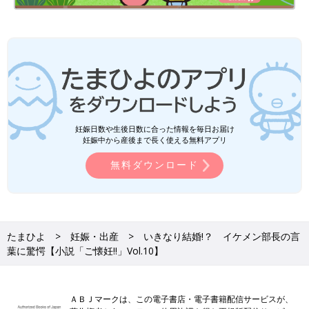
砂川雨路
Profile
群馬県出身。東京都在住。著書に、『愛され新婚ライフ～クール
な彼は極あま旦那様～』『クールな御曹司の本性は、溺甘オオカ
ミでした』（ベリーズ文庫）、『僕らの空は群青色』（スターツ
出版文庫）などがある。現在、小説サイト「Berry's Cafe」
「ノベマ！」にて執筆活動中。『ご懐妊!！』（スターツ出版文
妊娠日数や生後日数に合った情報を毎日お届け
庫）は現在3巻まで発売中。テキストリンクなどもはれる。
妊娠中から産後まで長く使える無料アプリ
無料ダウンロード
大浦 訓章先生
Profile
南流山レディスクリニック院長 慈恵医大卒。産婦人科准教授、
同大付属病院総合母子健康センター産科部門長、東京母性衛生学
会理事、日本周産期新生児学会評議員・副幹事長、日本周産期新
たまひよ
妊娠・出産
いきなり結婚!？ イケメン部長の言
生児学会新生児蘇生法委員などを歴任。現在、周産期メンタルヘ
葉に驚愕【小説「ご懐妊!!」Vol.10】
ルス学会評議員、女性スポーツ研究会理事、2020年産科婦人科
学会、医会産科診療ガイドライン作成委員、2023年同評価委
員。「たまごクラブ」でも監修をつとめる。
ＡＢＪマークは、この電子書店・電子書籍配信サービスが、