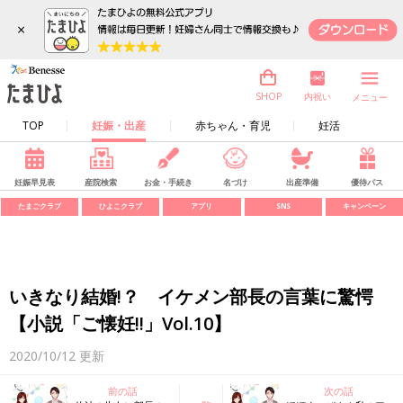
×
内祝い
SHOP
メニュー
TOP
妊娠・出産
赤ちゃん・育児
妊活
妊娠早見表
産院検索
お金・手続き
名づけ
出産準備
優待パス
たまごクラブ
ひよこクラブ
アプリ
SNS
キャンペーン
いきなり結婚!？ イケメン部長の言葉に驚愕
【小説「ご懐妊!!」Vol.10】
2020/10/12
更新
前の話
次の話