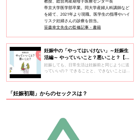
教授、総合周産期母子医療センター長
帝京大学医学部卒業。同大学産婦人科講師など
を経て、2021年より現職。医学生の指導やハイ
リスク妊婦さんの診療を担当。
笹森幸文先生の監修記事・書籍
妊娠中の「やってはいけない」～妊娠生
活編～ やっていいこと？悪いこと？【動
画】
妊娠しても、日常生活は妊娠前と同じように送
っていいの？ できることと、できないことはあ
るの？ 産科医 笹森幸文先生にお聞きしまし
た。 妊婦さんが気になるTOP2を発表します！
「妊娠初期」からのセックスは？