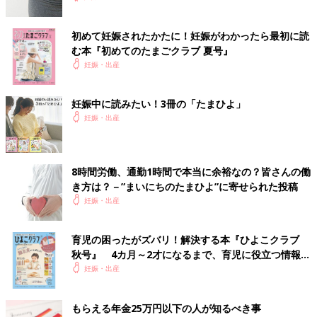
初めて妊娠されたかたに！妊娠がわかったら最初に読
む本『初めてのたまごクラブ 夏号』
妊娠・出産
妊娠中に読みたい！3冊の「たまひよ」
妊娠・出産
8時間労働、通勤1時間で本当に余裕なの？皆さんの働
き方は？－”まいにちのたまひよ”に寄せられた投稿
妊娠・出産
育児の困ったがズバリ！解決する本『ひよこクラブ
秋号』 4カ月～2才になるまで、育児に役立つ情報が
いっぱい！
妊娠・出産
もらえる年金25万円以下の人が知るべき事