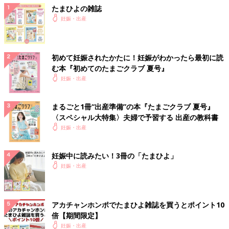
たまひよの雑誌
妊娠・出産
初めて妊娠されたかたに！妊娠がわかったら最初に読
む本『初めてのたまごクラブ 夏号』
妊娠・出産
まるごと1冊“出産準備”の本『たまごクラブ 夏号』
〈スペシャル大特集〉夫婦で予習する 出産の教科書
妊娠・出産
妊娠中に読みたい！3冊の「たまひよ」
妊娠・出産
アカチャンホンポでたまひよ雑誌を買うとポイント10
倍【期間限定】
妊娠・出産