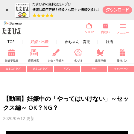
×
内祝い
SHOP
メニュー
TOP
妊娠・出産
赤ちゃん・育児
妊活
妊娠早見表
産院検索
お金・手続き
名づけ
出産準備
優待パス
たまごクラブ
ひよこクラブ
アプリ
SNS
キャンペーン
【動画】妊娠中の「やってはいけない」～セッ
クス編～ OK？NG？
2020/09/12
更新