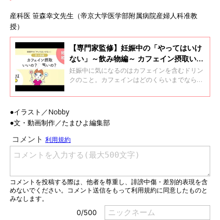
産科医 笹森幸文先生（帝京大学医学部附属病院産婦人科准教
授）
【専門家監修】妊娠中の「やってはいけ
ない」～飲み物編～ カフェイン摂取いい
の？悪いの？[動画]
妊娠中に気になるのはカフェインを含むドリン
クのこと。カフェインはどのくらいまでなら摂
っていいのでしょう。 産科医の笹森幸文先生
と、管理栄養士の星麻衣子さんに教えていただ
きました。
●イラスト／Nobby
●文・動画制作／たまひよ編集部