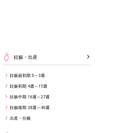
妊娠・出産
妊娠超初期 0～3週
妊娠初期 4週～15週
妊娠中期 16週～27週
妊娠後期 28週～40週
出産・分娩