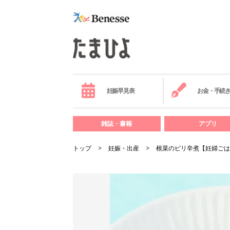
妊娠早見表
お金・手続
雑誌・書籍
アプリ
トップ
妊娠・出産
根菜のピリ辛煮【妊婦ごは