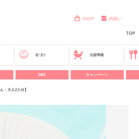
SHOP
内祝い
TOP
き
名づけ
出産準備
SNS
キャンペーン
ん・大人2人分】