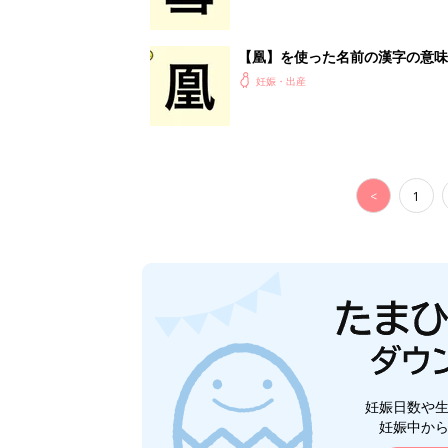
【凰】を使った名前の漢字の意味
妊娠・出産
<
1
妊娠日数や
妊娠中か