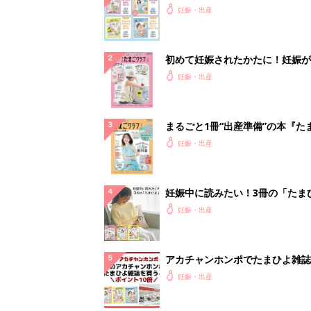
妊娠・出産
初めて妊娠されたかたに！妊娠が
ったら最初に読む本『初めてのた
妊娠・出産
クラブ 夏号』
まるごと1冊“出産準備”の本『た
クラブ 夏号』〈スペシャル大特
妊娠・出産
夫婦で予習する 出産の教科書
妊娠中に読みたい！3冊の「たま
よ」
妊娠・出産
アカチャンホンポでたまひよ雑誌
うとポイント10倍【期間限定】
妊娠・出産