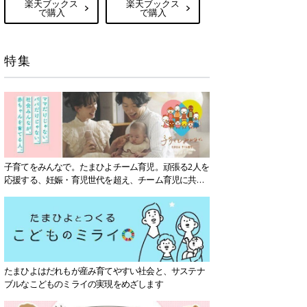
楽天ブックス
楽天ブックス
で購入
で購入
特集
子育てをみんなで。たまひよチーム育児。頑張る2人を
応援する、妊娠・育児世代を超え、チーム育児に共感
する社会を目指していきます。
たまひよはだれもが産み育てやすい社会と、サステナ
ブルなこどものミライの実現をめざします