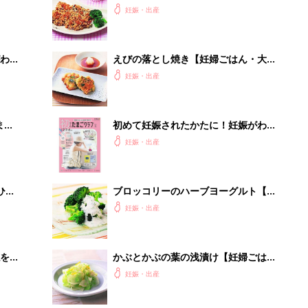
大人2人分】
妊娠・出産
わか
えびの落とし焼き【妊婦ごはん・大人
まご
2人分】
妊娠・出産
まご
初めて妊娠されたかたに！妊娠がわか
集〉
ったら最初に読む本『初めてのたまご
妊娠・出産
クラブ 夏号』
ひ
ブロッコリーのハーブヨーグルト【妊
婦ごはん・大人2人分】
妊娠・出産
を買
かぶとかぶの葉の浅漬け【妊婦ごは
ん・大人2人分】
妊娠・出産