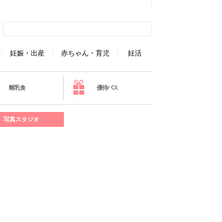
妊娠・出産
赤ちゃん・育児
妊活
離乳食
優待パス
写真スタジオ