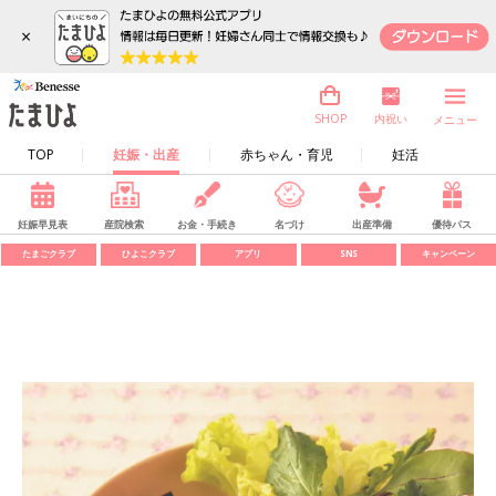
×
内祝い
SHOP
メニュー
TOP
妊娠・出産
赤ちゃん・育児
妊活
妊娠早見表
産院検索
お金・手続き
名づけ
出産準備
優待パス
たまごクラブ
ひよこクラブ
アプリ
SNS
キャンペーン