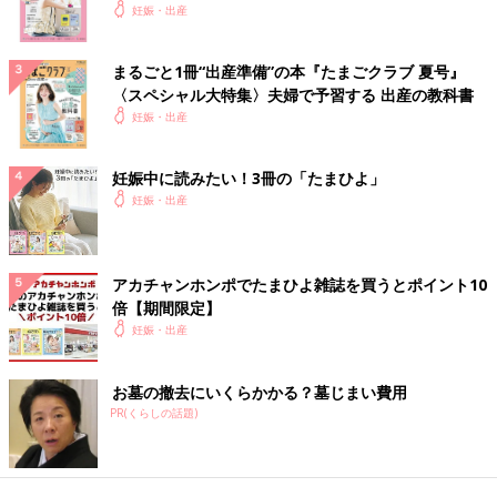
妊娠・出産
まるごと1冊“出産準備”の本『たまごクラブ 夏号』
〈スペシャル大特集〉夫婦で予習する 出産の教科書
妊娠・出産
妊娠中に読みたい！3冊の「たまひよ」
妊娠・出産
アカチャンホンポでたまひよ雑誌を買うとポイント10
倍【期間限定】
妊娠・出産
お墓の撤去にいくらかかる？墓じまい費用
PR(くらしの話題)