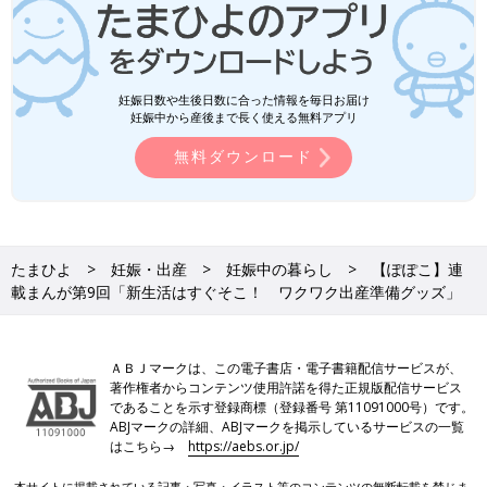
妊娠日数や生後日数に合った情報を毎日お届け
妊娠中から産後まで長く使える無料アプリ
無料ダウンロード
たまひよ
妊娠・出産
妊娠中の暮らし
【ぽぽこ】連
載まんが第9回「新生活はすぐそこ！ ワクワク出産準備グッズ」
ＡＢＪマークは、この電子書店・電子書籍配信サービスが、
著作権者からコンテンツ使用許諾を得た正規版配信サービス
であることを示す登録商標（登録番号 第11091000号）です。
ABJマークの詳細、ABJマークを掲示しているサービスの一覧
はこちら→
https://aebs.or.jp/
本サイトに掲載されている記事・写真・イラスト等のコンテンツの無断転載を禁じま