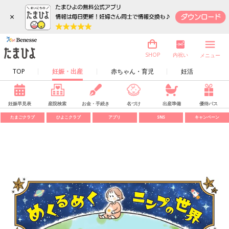
×
内祝い
SHOP
メニュー
TOP
妊娠・出産
赤ちゃん・育児
妊活
妊娠早見表
産院検索
お金・手続き
名づけ
出産準備
優待パス
たまごクラブ
ひよこクラブ
アプリ
SNS
キャンペーン