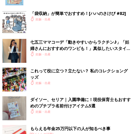
「袋収納」が簡単でおすすめ！[ハハのさけび #82]
妊娠・出産
七五三ママコーデ「動きやすいからラクチン♪」「妊
婦さんにおすすめのワンピも！」真似したいスタイル
5選
妊娠・出産
これって役に立つ？立たない？ 私のコレクショング
ッズ
妊娠・出産
ダイソー、セリア｜入園準備に！現役保育士もおすす
めのプチプラ名前付けアイテム5選
妊娠・出産
もらえる年金25万円以下の人が知るべき事
PR(くらしの話題)