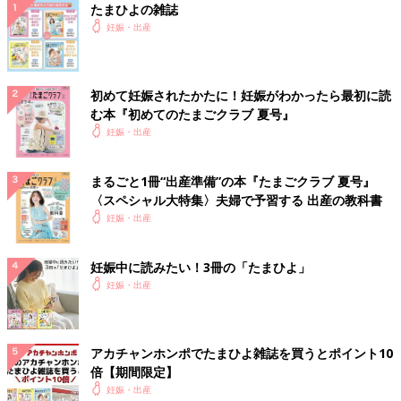
たまひよの雑誌
妊娠・出産
初めて妊娠されたかたに！妊娠がわかったら最初に読
む本『初めてのたまごクラブ 夏号』
妊娠・出産
まるごと1冊“出産準備”の本『たまごクラブ 夏号』
〈スペシャル大特集〉夫婦で予習する 出産の教科書
妊娠・出産
妊娠中に読みたい！3冊の「たまひよ」
妊娠・出産
アカチャンホンポでたまひよ雑誌を買うとポイント10
倍【期間限定】
妊娠・出産