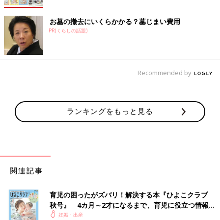
お墓の撤去にいくらかかる？墓じまい費用
PR(くらしの話題)
Recommended by
ランキングをもっと見る
関連記事
育児の困ったがズバリ！解決する本『ひよこクラブ
秋号』 4カ月～2才になるまで、育児に役立つ情報が
いっぱい！
妊娠・出産