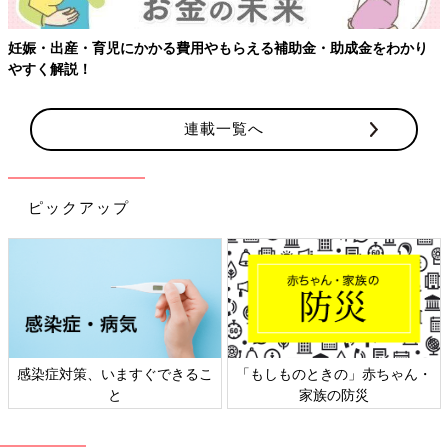
をわかり
【ワクチン接種できるものも】妊婦の感染症対策、知って
連載一覧へ
ピックアップ
」赤ちゃん・
日本外来小児科学会リーフレッ
六星占術 細木かおり
災
ト検討会
相談