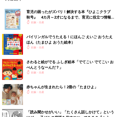
育児の困ったがズバリ！解決する本『ひよこクラブ
秋号』 4カ月～2才になるまで、育児に役立つ情報が
いっぱい！
妊娠・出産
バイリンガルでうたえる！にほんご えいご おうたえ
ほん（たまひよ おうた絵本）
妊娠・出産
さわると絵がでる ふしぎ絵本「でてこい でてこい お
べんとうなーんだ？」
妊娠・出産
赤ちゃんが生まれたら！2冊の「たまひよ」
妊娠・出産
「読み聞かせがいい」「たくさん話しかけて」という