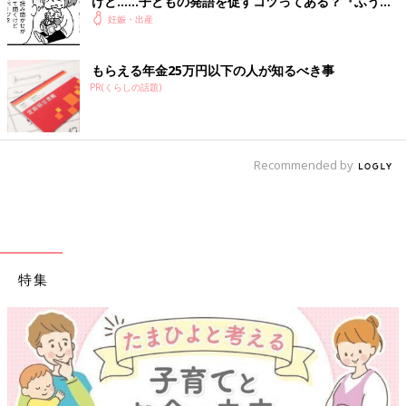
けど……子どもの発語を促すコツってある？『ふうふ
う子育て ＃64』
妊娠・出産
もらえる年金25万円以下の人が知るべき事
PR(くらしの話題)
Recommended by
特集