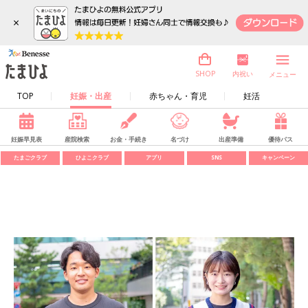
×
内祝い
SHOP
メニュー
TOP
妊娠・出産
赤ちゃん・育児
妊活
妊娠早見表
産院検索
お金・手続き
名づけ
出産準備
優待パス
たまごクラブ
ひよこクラブ
アプリ
SNS
キャンペーン