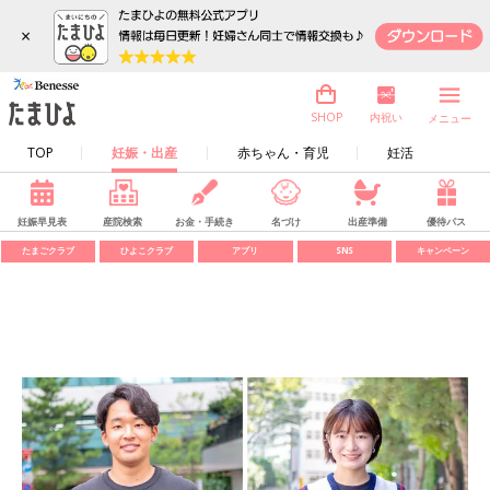
×
内祝い
SHOP
メニュー
TOP
妊娠・出産
赤ちゃん・育児
妊活
妊娠早見表
産院検索
お金・手続き
名づけ
出産準備
優待パス
たまごクラブ
ひよこクラブ
アプリ
SNS
キャンペーン