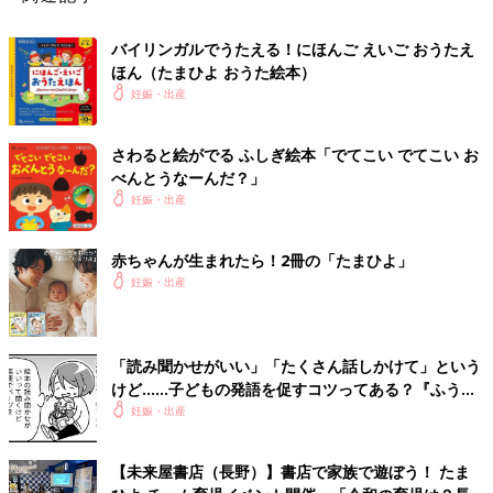
バイリンガルでうたえる！にほんご えいご おうたえ
ほん（たまひよ おうた絵本）
妊娠・出産
さわると絵がでる ふしぎ絵本「でてこい でてこい お
べんとうなーんだ？」
妊娠・出産
赤ちゃんが生まれたら！2冊の「たまひよ」
妊娠・出産
「読み聞かせがいい」「たくさん話しかけて」という
けど……子どもの発語を促すコツってある？『ふうふ
う子育て ＃64』
妊娠・出産
【未来屋書店（長野）】書店で家族で遊ぼう！ たま