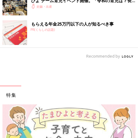
ひよ チーム育児イベント開催。「令和の育児は？長
野県の場合は？」トークも。
妊娠・出産
もらえる年金25万円以下の人が知るべき事
PR(くらしの話題)
Recommended by
特集
【