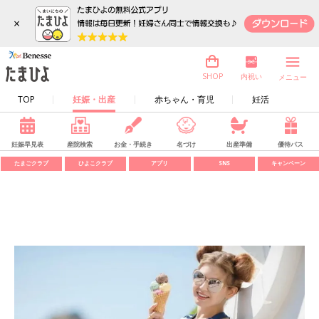
×
内祝い
SHOP
メニュー
TOP
妊娠・出産
赤ちゃん・育児
妊活
妊娠早見表
産院検索
お金・手続き
名づけ
出産準備
優待パス
たまごクラブ
ひよこクラブ
アプリ
SNS
キャンペーン