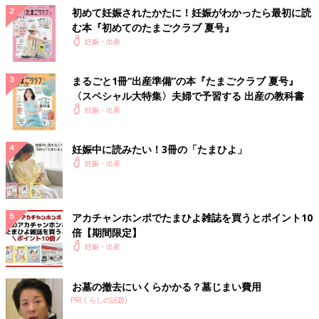
初めて妊娠されたかたに！妊娠がわかったら最初に読
む本『初めてのたまごクラブ 夏号』
妊娠・出産
まるごと1冊“出産準備”の本『たまごクラブ 夏号』
〈スペシャル大特集〉夫婦で予習する 出産の教科書
妊娠・出産
妊娠中に読みたい！3冊の「たまひよ」
妊娠・出産
アカチャンホンポでたまひよ雑誌を買うとポイント10
倍【期間限定】
妊娠・出産
お墓の撤去にいくらかかる？墓じまい費用
PR(くらしの話題)