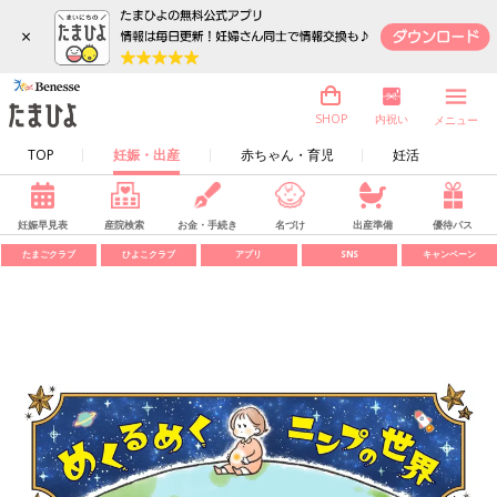
×
内祝い
SHOP
メニュー
TOP
妊娠・出産
赤ちゃん・育児
妊活
妊娠早見表
産院検索
お金・手続き
名づけ
出産準備
優待パス
たまごクラブ
ひよこクラブ
アプリ
SNS
キャンペーン