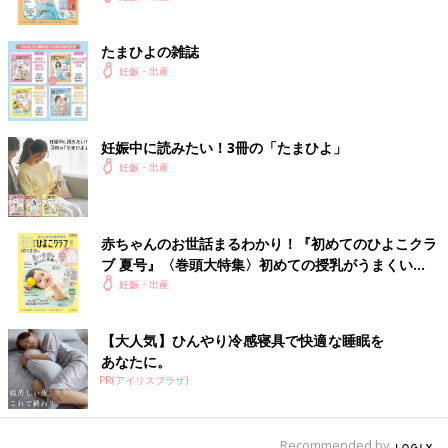
たまひよの雑誌
妊娠・出産
妊娠中に読みたい！3冊の「たまひよ」
妊娠・出産
赤ちゃんのお世話まるわかり！『初めてのひよこクラ
ブ 夏号』〈巻頭大特集〉初めての授乳がうまくい
く！ おっぱい・ミルクの基本と夏のトラブル 解決テ
妊娠・出産
ク
【大人気】ひんやり冷感寝具で快適な睡眠を
あなたに。
PR(アイリスプラザ)
Recommended by