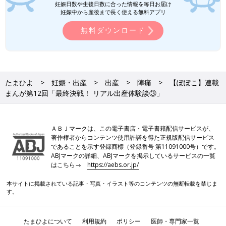
妊娠日数や生後日数に合った情報を毎日お届け
妊娠中から産後まで長く使える無料アプリ
無料ダウンロード
たまひよ
妊娠・出産
出産
陣痛
【ぽぽこ】連載
まんが第12回「最終決戦！ リアル出産体験談③」
ＡＢＪマークは、この電子書店・電子書籍配信サービスが、
著作権者からコンテンツ使用許諾を得た正規版配信サービス
であることを示す登録商標（登録番号 第11091000号）です。
ABJマークの詳細、ABJマークを掲示しているサービスの一覧
はこちら→
https://aebs.or.jp/
本サイトに掲載されている記事・写真・イラスト等のコンテンツの無断転載を禁じま
す。
たまひよについて
利用規約
ポリシー
医師・専門家一覧