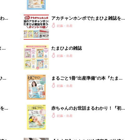
になるまで、育児に役立つ情報がいっ
ぱい！
わか
アカチャンホンポでたまひよ雑誌を買
まご
うとポイント10倍【期間限定】
妊娠・出産
まご
たまひよの雑誌
集〉
妊娠・出産
ひ
まるごと1冊“出産準備”の本『たまご
クラブ 夏号』〈スペシャル大特集〉
妊娠・出産
夫婦で予習する 出産の教科書
を買
赤ちゃんのお世話まるわかり！『初め
てのひよこクラブ 夏号』〈巻頭大特
妊娠・出産
集〉初めての授乳がうまくいく！ お
っぱい・ミルクの基本と夏のトラブル
解決テク