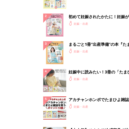
初めて妊娠されたかたに！妊娠が
ったら最初に読む本『初めてのた
妊娠・出産
クラブ 夏号』
まるごと1冊“出産準備”の本『た
クラブ 夏号』〈スペシャル大特
妊娠・出産
夫婦で予習する 出産の教科書
妊娠中に読みたい！3冊の「たま
よ」
妊娠・出産
アカチャンホンポでたまひよ雑誌
うとポイント10倍【期間限定】
妊娠・出産