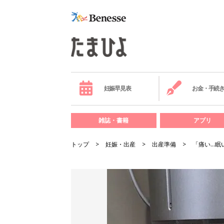
妊娠早見表
お金・手続
雑誌・書籍
アプリ
トップ
妊娠・出産
出産準備
「痛い…眠