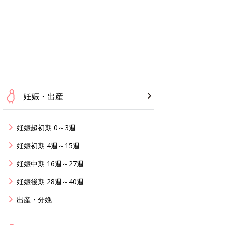
妊娠・出産
妊娠超初期 0～3週
妊娠初期 4週～15週
妊娠中期 16週～27週
妊娠後期 28週～40週
出産・分娩