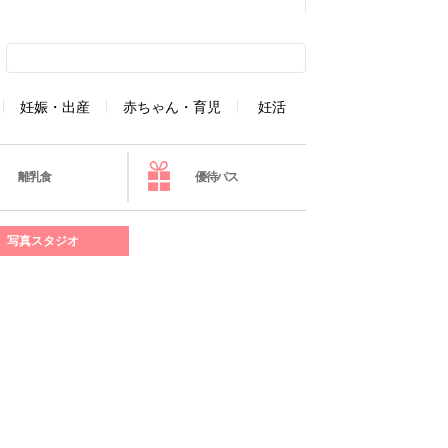
妊娠・出産
赤ちゃん・育児
妊活
離乳食
優待パス
写真スタジオ