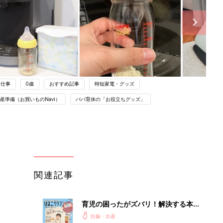
仕事
0歳
おすすめ記事
時短家電・グッズ
産準備（お買いものNavi）
パパ育休の「お役立ちグッズ」
関連記事
育児の困ったがズバリ！解決する本
『ひよこクラブ 秋号』 4カ月～2才
妊娠・出産