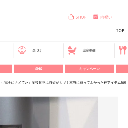
SHOP
内祝い
TOP
き
名づけ
出産準備
SNS
キャンペーン
い…完全にナメてた」産後育児は時短がカギ！本当に買ってよかった神アイテム6選