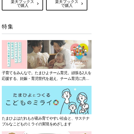
楽天ブックス
楽天ブックス
で購入
で購入
特集
子育てをみんなで。たまひよチーム育児。頑張る2人を
応援する、妊娠・育児世代を超え、チーム育児に共感
する社会を目指していきます。
たまひよはだれもが産み育てやすい社会と、サステナ
ブルなこどものミライの実現をめざします