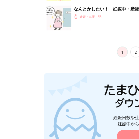
なんとかしたい！ 妊娠中・産
妊娠・出産
1
2
妊娠日数や
妊娠中か