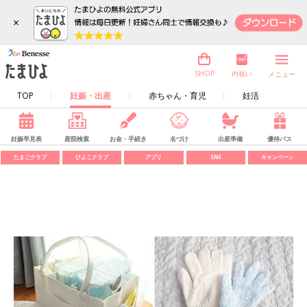
×
内祝い
SHOP
メニュー
TOP
妊娠・出産
赤ちゃん・育児
妊活
妊娠早見表
産院検索
お金・手続き
名づけ
出産準備
優待パス
たまごクラブ
ひよこクラブ
アプリ
SNS
キャンペーン