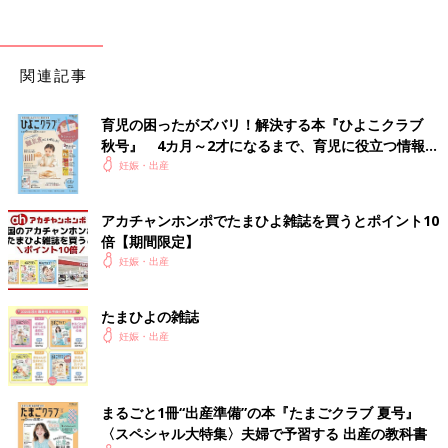
関連記事
育児の困ったがズバリ！解決する本『ひよこクラブ
秋号』 4カ月～2才になるまで、育児に役立つ情報が
いっぱい！
妊娠・出産
アカチャンホンポでたまひよ雑誌を買うとポイント10
倍【期間限定】
妊娠・出産
たまひよの雑誌
妊娠・出産
まるごと1冊“出産準備”の本『たまごクラブ 夏号』
〈スペシャル大特集〉夫婦で予習する 出産の教科書