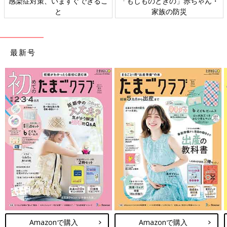
日本外来小児科学会リーフレッ
六星占術 細木かおりさんの人生
ト検討会
相談
最新号
Amazonで購入
Amazonで購入