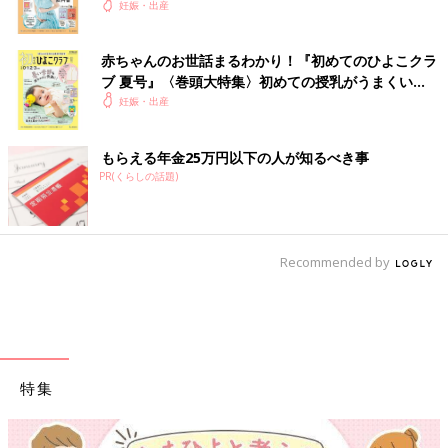
妊娠・出産
赤ちゃんのお世話まるわかり！『初めてのひよこクラ
ブ 夏号』〈巻頭大特集〉初めての授乳がうまくい
く！ おっぱい・ミルクの基本と夏のトラブル 解決テ
妊娠・出産
ク
もらえる年金25万円以下の人が知るべき事
PR(くらしの話題)
Recommended by
特集
【ワクチン接種できるものも】妊婦の感染症対策、知っておいて！