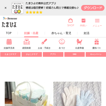
×
内祝い
SHOP
メニュー
TOP
妊娠・出産
赤ちゃん・育児
妊活
妊娠早見表
産院検索
お金・手続き
名づけ
出産準備
優待パス
たまごクラブ
ひよこクラブ
アプリ
SNS
キャンペーン