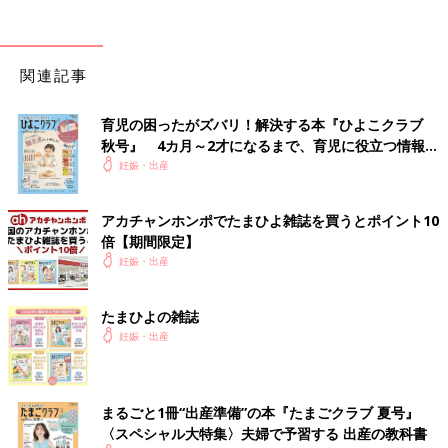
関連記事
育児の困ったがズバリ！解決する本『ひよこクラブ
秋号』 4カ月～2才になるまで、育児に役立つ情報が
いっぱい！
妊娠・出産
アカチャンホンポでたまひよ雑誌を買うとポイント10
倍【期間限定】
妊娠・出産
たまひよの雑誌
妊娠・出産
まるごと1冊“出産準備”の本『たまごクラブ 夏号』
〈スペシャル大特集〉夫婦で予習する 出産の教科書