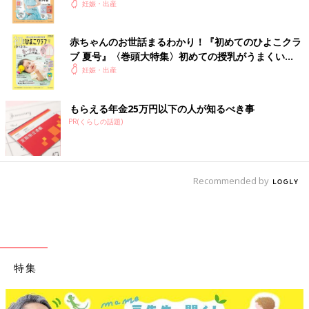
妊娠・出産
赤ちゃんのお世話まるわかり！『初めてのひよこクラ
ブ 夏号』〈巻頭大特集〉初めての授乳がうまくい
く！ おっぱい・ミルクの基本と夏のトラブル 解決テ
妊娠・出産
ク
もらえる年金25万円以下の人が知るべき事
PR(くらしの話題)
Recommended by
特集