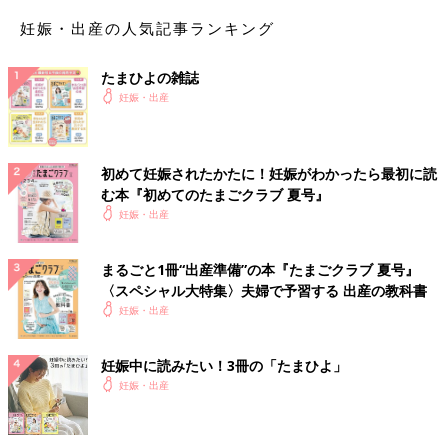
妊娠・出産の人気記事ランキング
たまひよの雑誌
妊娠・出産
初めて妊娠されたかたに！妊娠がわかったら最初に読
む本『初めてのたまごクラブ 夏号』
妊娠・出産
まるごと1冊“出産準備”の本『たまごクラブ 夏号』
〈スペシャル大特集〉夫婦で予習する 出産の教科書
妊娠・出産
妊娠中に読みたい！3冊の「たまひよ」
妊娠・出産