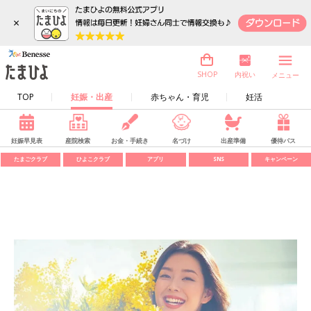
×
内祝い
SHOP
メニュー
TOP
妊娠・出産
赤ちゃん・育児
妊活
妊娠早見表
産院検索
お金・手続き
名づけ
出産準備
優待パス
たまごクラブ
ひよこクラブ
アプリ
SNS
キャンペーン