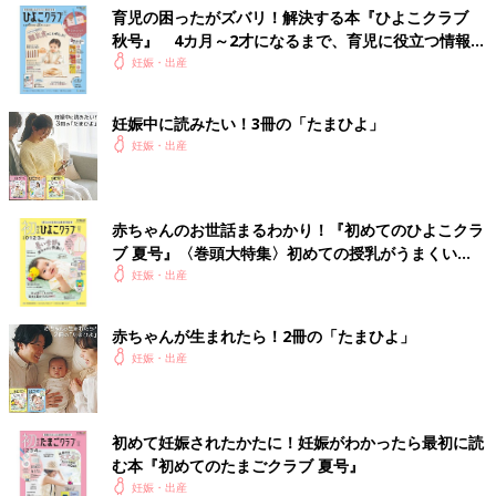
育児の困ったがズバリ！解決する本『ひよこクラブ
秋号』 4カ月～2才になるまで、育児に役立つ情報が
いっぱい！
妊娠・出産
妊娠中に読みたい！3冊の「たまひよ」
妊娠・出産
赤ちゃんのお世話まるわかり！『初めてのひよこクラ
ブ 夏号』〈巻頭大特集〉初めての授乳がうまくい
く！ おっぱい・ミルクの基本と夏のトラブル 解決テ
妊娠・出産
ク
赤ちゃんが生まれたら！2冊の「たまひよ」
妊娠・出産
初めて妊娠されたかたに！妊娠がわかったら最初に読
む本『初めてのたまごクラブ 夏号』
妊娠・出産