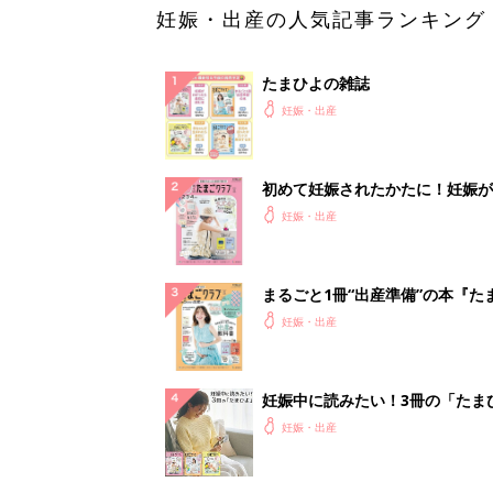
妊娠・出産の人気記事ランキング
たまひよの雑誌
妊娠・出産
初めて妊娠されたかたに！妊娠が
ったら最初に読む本『初めてのた
妊娠・出産
クラブ 夏号』
まるごと1冊“出産準備”の本『た
クラブ 夏号』〈スペシャル大特
妊娠・出産
夫婦で予習する 出産の教科書
妊娠中に読みたい！3冊の「たま
よ」
妊娠・出産