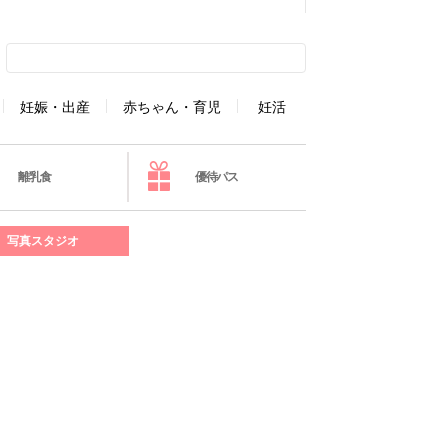
妊娠・出産
赤ちゃん・育児
妊活
離乳食
優待パス
写真スタジオ