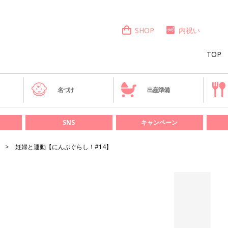
SHOP
内祝い
TOP
き
名づけ
出産準備
SNS
キャンペーン
妊婦と運動【にんぷぐらし！#14】