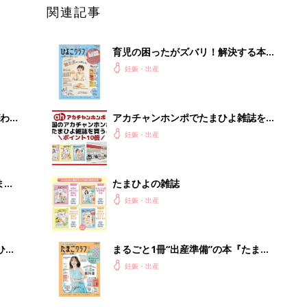
関連記事
育児の困ったがズバリ！解決する本
『ひよこクラブ 秋号』 4カ月～2才
妊娠・出産
になるまで、育児に役立つ情報がいっ
ぱい！
わか
アカチャンホンポでたまひよ雑誌を買
まご
うとポイント10倍【期間限定】
妊娠・出産
まご
たまひよの雑誌
集〉
妊娠・出産
ひ
まるごと1冊“出産準備”の本『たまご
クラブ 夏号』〈スペシャル大特集〉
妊娠・出産
夫婦で予習する 出産の教科書