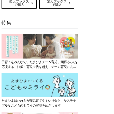
楽天ブックス
楽天ブックス
で購入
で購入
特集
子育てをみんなで。たまひよチーム育児。頑張る2人を
応援する、妊娠・育児世代を超え、チーム育児に共感
する社会を目指していきます。
たまひよはだれもが産み育てやすい社会と、サステナ
ブルなこどものミライの実現をめざします