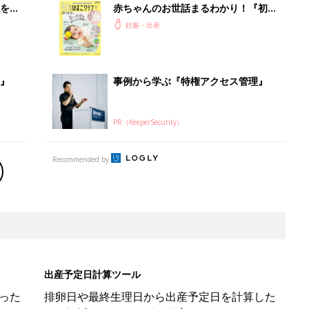
を買
赤ちゃんのお世話まるわかり！『初め
てのひよこクラブ 夏号』〈巻頭大特
妊娠・出産
集〉初めての授乳がうまくいく！ お
っぱい・ミルクの基本と夏のトラブル
解決テク
』
事例から学ぶ『特権アクセス管理』
PR（KeeperSecurity）
Recommended by
出産予定日計算ツール
った
排卵日や最終生理日から出産予定日を計算した