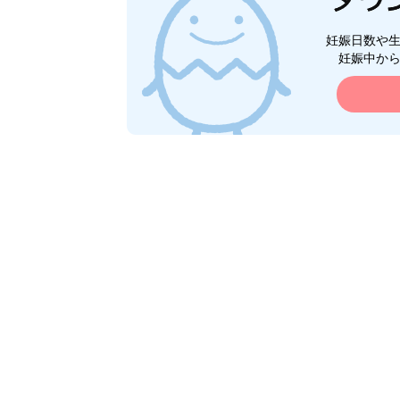
妊娠日数や
妊娠中か