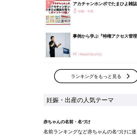
アカチャンホンポでたまひよ雑誌
うとポイント10倍【期間限定】
妊娠・出産
事例から学ぶ『特権アクセス管理
PR（KeeperSecurity）
ランキングをもっと見る
妊娠・出産の人気テーマ
赤ちゃんの名前・名づけ
名前ランキングなど赤ちゃんの名づけに迷