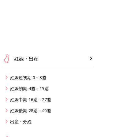
妊娠・出産
妊娠超初期 0～3週
妊娠初期 4週～15週
妊娠中期 16週～27週
妊娠後期 28週～40週
出産・分娩