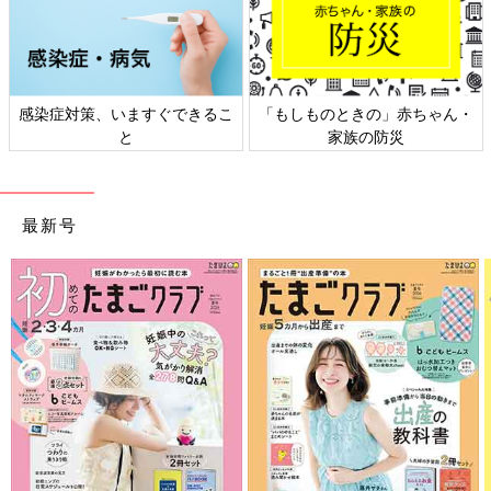
日本外来小児科学会リーフレッ
六星占術 細木かおりさんの人生
ト検討会
相談
最新号