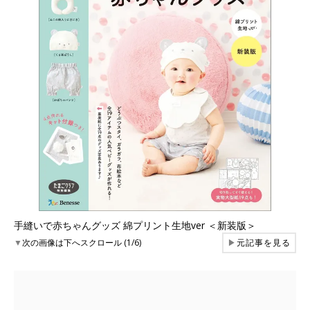
手縫いで赤ちゃんグッズ 綿プリント生地ver ＜新装版＞
▼
次の画像は下へスクロール (1/6)
▶
元記事を見る