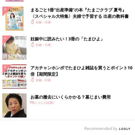
まるごと1冊“出産準備”の本『たまごクラブ 夏号』
〈スペシャル大特集〉夫婦で予習する 出産の教科書
妊娠・出産
妊娠中に読みたい！3冊の「たまひよ」
妊娠・出産
アカチャンホンポでたまひよ雑誌を買うとポイント10
倍【期間限定】
妊娠・出産
お墓の撤去にいくらかかる？墓じまい費用
PR(くらしの話題)
Recommended by