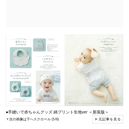
●手縫いで赤ちゃんグッズ 綿プリント生地ver ＜新装版＞
▼
次の画像は下へスクロール (5/6)
▶
元記事を見る