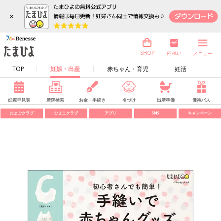
×
内祝い
SHOP
メニュー
TOP
妊娠・出産
赤ちゃん・育児
妊活
妊娠早見表
産院検索
お金・手続き
名づけ
出産準備
優待パス
たまごクラブ
ひよこクラブ
アプリ
SNS
キャンペーン