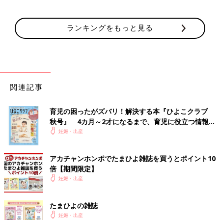
ランキングをもっと見る
関連記事
育児の困ったがズバリ！解決する本『ひよこクラブ
秋号』 4カ月～2才になるまで、育児に役立つ情報が
いっぱい！
妊娠・出産
アカチャンホンポでたまひよ雑誌を買うとポイント10
倍【期間限定】
妊娠・出産
たまひよの雑誌
妊娠・出産