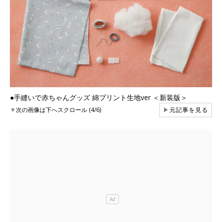
●手縫いで赤ちゃんグッズ 綿プリント生地ver ＜新装版＞
▼
次の画像は下へスクロール (4/6)
▶
元記事を見る