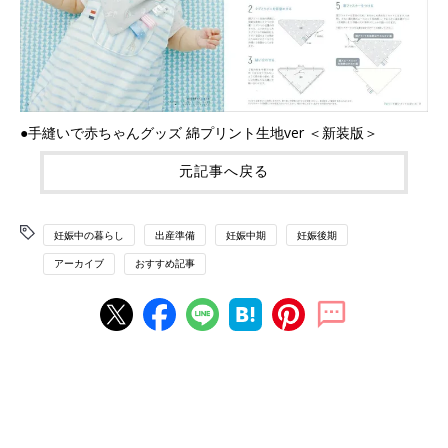
●手縫いで赤ちゃんグッズ 綿プリント生地ver ＜新装版＞
元記事へ戻る
妊娠中の暮らし
出産準備
妊娠中期
妊娠後期
アーカイブ
おすすめ記事