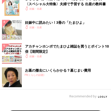
〈スペシャル大特集〉夫婦で予習する 出産の教科書
妊娠・出産
妊娠中に読みたい！3冊の「たまひよ」
妊娠・出産
アカチャンホンポでたまひよ雑誌を買うとポイント10
倍【期間限定】
妊娠・出産
お墓の撤去にいくらかかる？墓じまい費用
PR(くらしの話題)
Recommended by