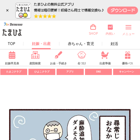
×
内祝い
SHOP
メニュー
TOP
妊娠・出産
赤ちゃん・育児
妊活
妊娠早見表
産院検索
お金・手続き
名づけ
出産準備
優待パス
たまごクラブ
ひよこクラブ
アプリ
SNS
キャンペーン