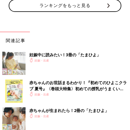
ランキングをもっと見る
関連記事
妊娠中に読みたい！3冊の「たまひよ」
妊娠・出産
赤ちゃんのお世話まるわかり！『初めてのひよこクラ
ブ 夏号』〈巻頭大特集〉初めての授乳がうまくい
く！ おっぱい・ミルクの基本と夏のトラブル 解決テ
妊娠・出産
ク
赤ちゃんが生まれたら！2冊の「たまひよ」
妊娠・出産