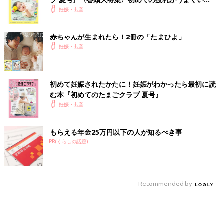
く！ おっぱい・ミルクの基本と夏のトラブル 解決テ
妊娠・出産
ク
赤ちゃんが生まれたら！2冊の「たまひよ」
妊娠・出産
初めて妊娠されたかたに！妊娠がわかったら最初に読
む本『初めてのたまごクラブ 夏号』
妊娠・出産
もらえる年金25万円以下の人が知るべき事
PR(くらしの話題)
Recommended by