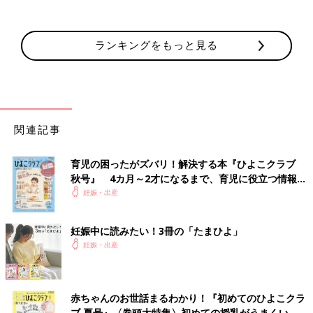
ランキングをもっと見る
関連記事
育児の困ったがズバリ！解決する本『ひよこクラブ
秋号』 4カ月～2才になるまで、育児に役立つ情報が
いっぱい！
妊娠・出産
妊娠中に読みたい！3冊の「たまひよ」
妊娠・出産
赤ちゃんのお世話まるわかり！『初めてのひよこクラ
ブ 夏号』〈巻頭大特集〉初めての授乳がうまくい