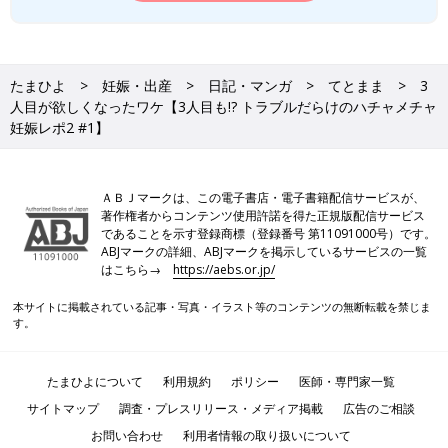
たまひよ
妊娠・出産
日記・マンガ
てとまま
3
人目が欲しくなったワケ【3人目も!? トラブルだらけのハチャメチャ
妊娠レポ2 #1】
ＡＢＪマークは、この電子書店・電子書籍配信サービスが、
著作権者からコンテンツ使用許諾を得た正規版配信サービス
であることを示す登録商標（登録番号 第11091000号）です。
ABJマークの詳細、ABJマークを掲示しているサービスの一覧
はこちら→
https://aebs.or.jp/
本サイトに掲載されている記事・写真・イラスト等のコンテンツの無断転載を禁じま
す。
たまひよについて
利用規約
ポリシー
医師・専門家一覧
サイトマップ
調査・プレスリリース・メディア掲載
広告のご相談
お問い合わせ
利用者情報の取り扱いについて