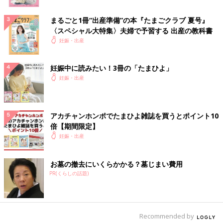
まるごと1冊“出産準備”の本『たまごクラブ 夏号』
〈スペシャル大特集〉夫婦で予習する 出産の教科書
妊娠・出産
妊娠中に読みたい！3冊の「たまひよ」
妊娠・出産
アカチャンホンポでたまひよ雑誌を買うとポイント10
倍【期間限定】
妊娠・出産
お墓の撤去にいくらかかる？墓じまい費用
PR(くらしの話題)
Recommended by