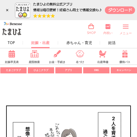
×
内祝い
SHOP
メニュー
TOP
妊娠・出産
赤ちゃん・育児
妊活
妊娠早見表
産院検索
お金・手続き
名づけ
出産準備
優待パス
たまごクラブ
ひよこクラブ
アプリ
SNS
キャンペーン