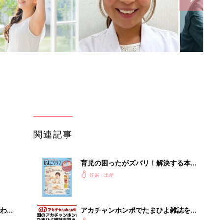
関連記事
育児の困ったがズバリ！解決する本
『ひよこクラブ 秋号』 4カ月～2才
妊娠・出産
になるまで、育児に役立つ情報がいっ
ぱい！
わか
アカチャンホンポでたまひよ雑誌を買