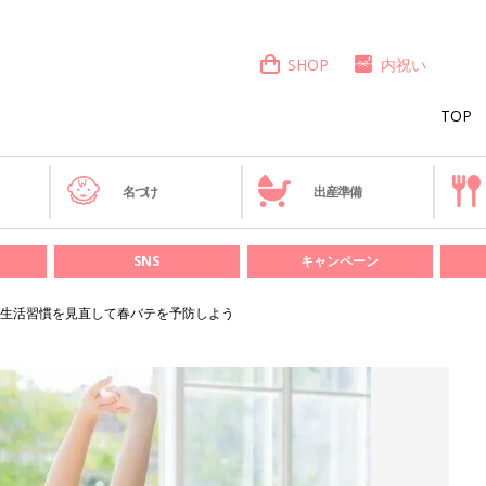
SHOP
内祝い
TOP
き
名づけ
出産準備
SNS
キャンペーン
生活習慣を見直して春バテを予防しよう