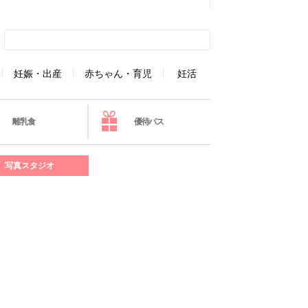
妊娠・出産
赤ちゃん・育児
妊活
離乳食
優待パス
写真スタジオ