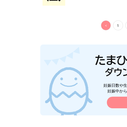
<
1
妊娠日数や
妊娠中か