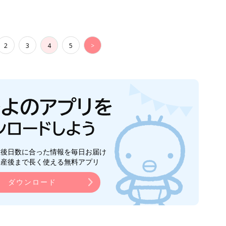
2
3
4
5
>
生後日数に合った情報を毎日お届け
ら産後まで長く使える無料アプリ
ダウンロード