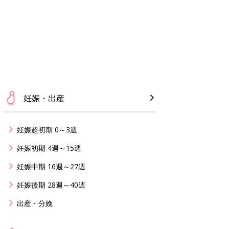
妊娠・出産
妊娠超初期 0～3週
妊娠初期 4週～15週
妊娠中期 16週～27週
妊娠後期 28週～40週
出産・分娩