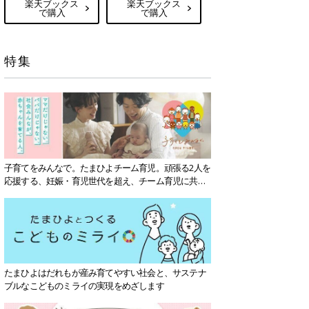
楽天ブックス
楽天ブックス
で購入
で購入
特集
子育てをみんなで。たまひよチーム育児。頑張る2人を
応援する、妊娠・育児世代を超え、チーム育児に共感
する社会を目指していきます。
たまひよはだれもが産み育てやすい社会と、サステナ
ブルなこどものミライの実現をめざします