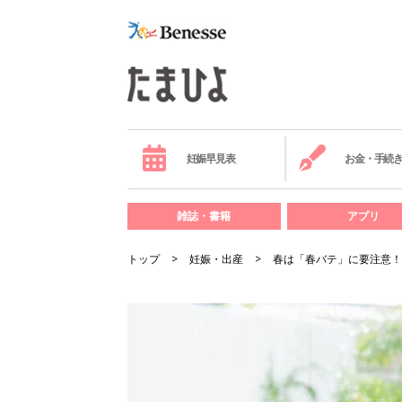
妊娠早見表
お金・手続
雑誌・書籍
アプリ
トップ
妊娠・出産
春は「春バテ」に要注意！