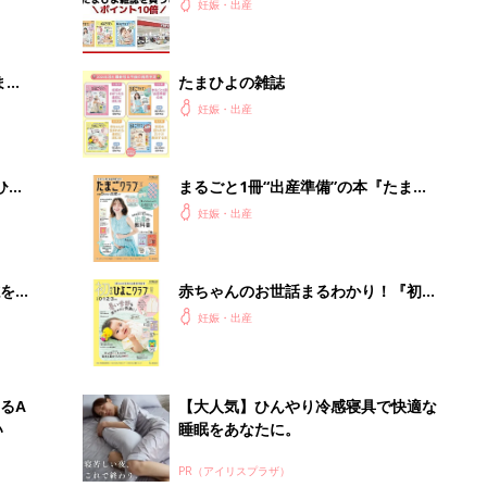
まご
うとポイント10倍【期間限定】
妊娠・出産
まご
たまひよの雑誌
集〉
妊娠・出産
ひ
まるごと1冊“出産準備”の本『たまご
クラブ 夏号』〈スペシャル大特集〉
妊娠・出産
夫婦で予習する 出産の教科書
を買
赤ちゃんのお世話まるわかり！『初め
てのひよこクラブ 夏号』〈巻頭大特
妊娠・出産
集〉初めての授乳がうまくいく！ お
っぱい・ミルクの基本と夏のトラブル
解決テク
るA
【大人気】ひんやり冷感寝具で快適な
い
睡眠をあなたに。
PR（アイリスプラザ）