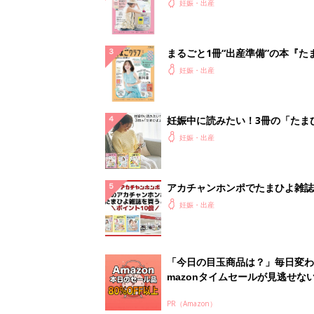
ったら最初に読む本『初めてのた
妊娠・出産
クラブ 夏号』
まるごと1冊“出産準備”の本『た
クラブ 夏号』〈スペシャル大特
妊娠・出産
夫婦で予習する 出産の教科書
妊娠中に読みたい！3冊の「たま
よ」
妊娠・出産
アカチャンホンポでたまひよ雑誌
うとポイント10倍【期間限定】
妊娠・出産
「今日の目玉商品は？」毎日変わ
mazonタイムセールが見逃せな
PR（Amazon）