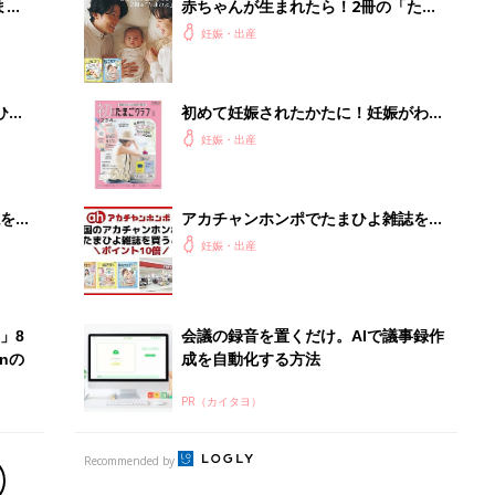
PR（カイタヨ）
Recommended by
出産予定日計算ツール
った
排卵日や最終生理日から出産予定日を計算した
り、妊活のタイミングの目安も
お金・手続き
出産
出産費用やもらえるお金・必要な手続きを知ろ
う