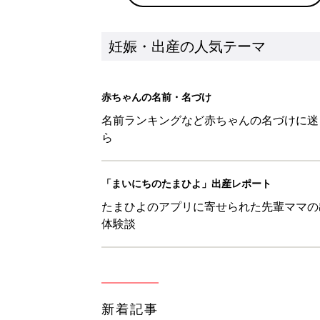
新着記事
「ワンオペのときにも『YOYO®
会に登場。「YOYO®」を愛用し
妊娠・出産
意外とケアしていない!? 帝王
妊娠・出産
【月齢別】０才児ベビーの8月の
妊娠・出産
地震のとき妊婦が取るべき体勢は