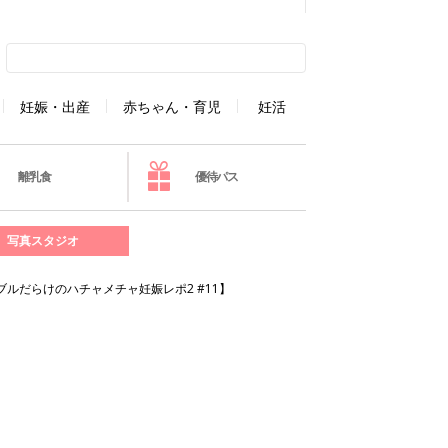
妊娠・出産
赤ちゃん・育児
妊活
離乳食
優待パス
写真スタジオ
ブルだらけのハチャメチャ妊娠レポ2 #11】