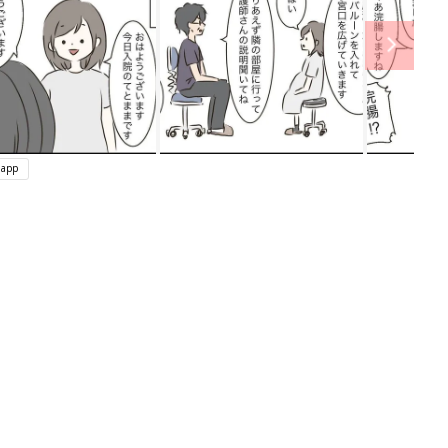
app
関連記事
妊娠中に読みたい！3冊の「たまひ
よ」
妊娠・出産