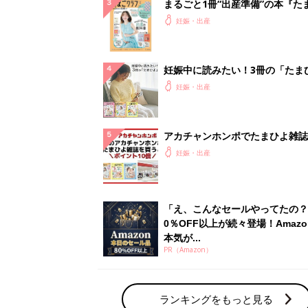
本気が...
PR（Amazon）
ランキングをもっと見る
妊娠・出産の人気テーマ
赤ちゃんの名前・名づけ
名前ランキングなど赤ちゃんの名づけに迷
ら
「まいにちのたまひよ」出産レポート
たまひよのアプリに寄せられた先輩ママの
体験談