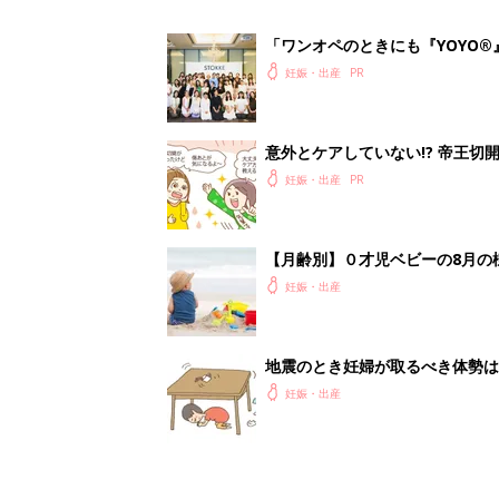
妊娠・出産
<
1
妊娠日数や
妊娠中か