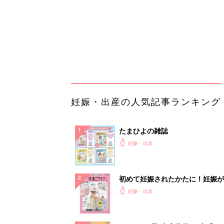
初めて妊娠されたかたに！妊娠が
ったら最初に読む本『初めてのた
妊娠・出産
クラブ 夏号』
まるごと1冊“出産準備”の本『た
クラブ 夏号』〈スペシャル大特
妊娠・出産
夫婦で予習する 出産の教科書
妊娠中に読みたい！3冊の「たま
よ」
妊娠・出産
アカチャンホンポでたまひよ雑誌
うとポイント10倍【期間限定】
妊娠・出産
「え、こんなセールやってたの？
0％OFF以上が続々登場！Amazo