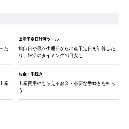
』に助けられた」という近藤千尋さんが「YOYO5 」の新作発表
続けている魅力とは!?
切開後に気になる傷あとケアの方法とは？
様子＆お世話ポイント
⁉︎【妊娠中の防災：身の守り方編】