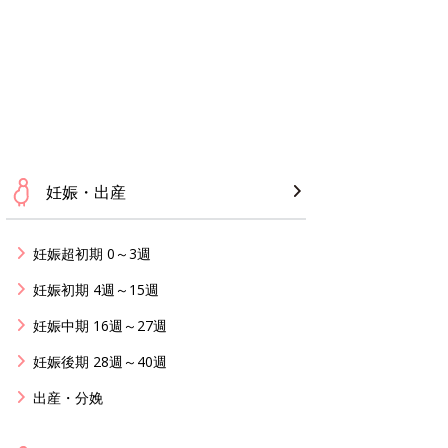
妊娠・出産
妊娠超初期 0～3週
妊娠初期 4週～15週
妊娠中期 16週～27週
妊娠後期 28週～40週
出産・分娩