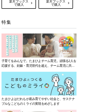
楽天ブックス
楽天ブックス
で購入
で購入
特集
子育てをみんなで。たまひよチーム育児。頑張る2人を
応援する、妊娠・育児世代を超え、チーム育児に共感
する社会を目指していきます。
たまひよはだれもが産み育てやすい社会と、サステナ
ブルなこどものミライの実現をめざします