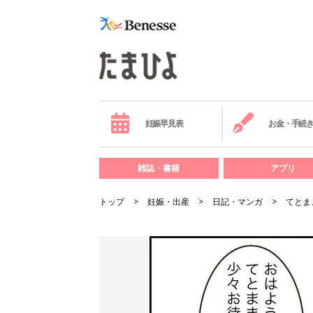
妊娠早見表
お金・手続
雑誌・書籍
アプリ
トップ
妊娠・出産
日記・マンガ
てとま