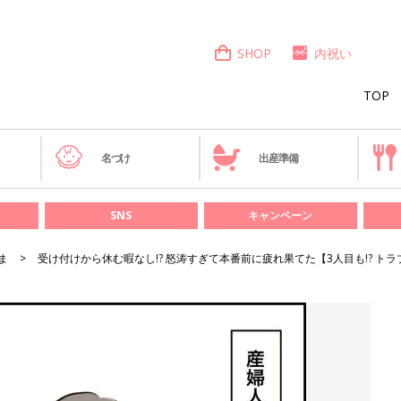
SHOP
内祝い
TOP
き
名づけ
出産準備
SNS
キャンペーン
ま
受け付けから休む暇なし!? 怒涛すぎて本番前に疲れ果てた【3人目も!? トラ