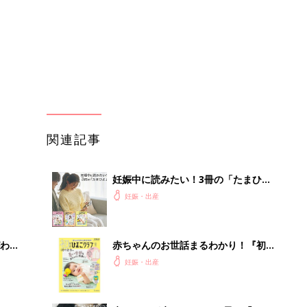
わか
赤ちゃんのお世話まるわかり！『初め
まご
てのひよこクラブ 夏号』〈巻頭大特
妊娠・出産
集〉初めての授乳がうまくいく！ お
っぱい・ミルクの基本と夏のトラブル
解決テク
まご
赤ちゃんが生まれたら！2冊の「たま
集〉
ひよ」
妊娠・出産
ひ
初めて妊娠されたかたに！妊娠がわか
ったら最初に読む本『初めてのたまご
妊娠・出産
クラブ 夏号』
を買
アカチャンホンポでたまひよ雑誌を買
うとポイント10倍【期間限定】
妊娠・出産
」8
会議の録音を置くだけ。AIで議事録作
nの
成を自動化する方法