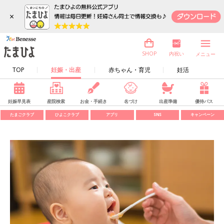
×
内祝い
SHOP
メニュー
TOP
妊娠・出産
赤ちゃん・育児
妊活
妊娠早見表
産院検索
お金・手続き
名づけ
出産準備
優待パス
たまごクラブ
ひよこクラブ
アプリ
SNS
キャンペーン