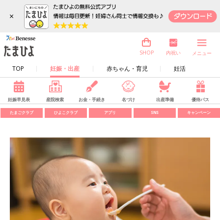
×
内祝い
SHOP
メニュー
TOP
妊娠・出産
赤ちゃん・育児
妊活
妊娠早見表
産院検索
お金・手続き
名づけ
出産準備
優待パス
たまごクラブ
ひよこクラブ
アプリ
SNS
キャンペーン