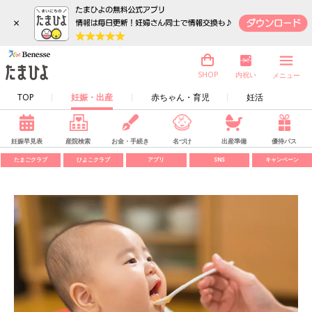
×
内祝い
SHOP
メニュー
TOP
妊娠・出産
赤ちゃん・育児
妊活
妊娠早見表
産院検索
お金・手続き
名づけ
出産準備
優待パス
たまごクラブ
ひよこクラブ
アプリ
SNS
キャンペーン