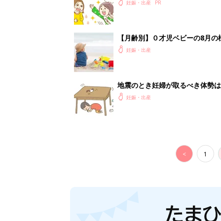
妊娠・出産
【月齢別】０才児ベビーの8月の
妊娠・出産
地震のとき妊婦が取るべき体勢は
妊娠・出産
<
1