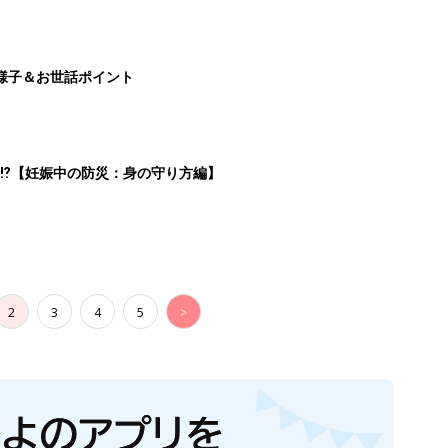
様子＆お世話ポイント
⁉︎【妊娠中の防災：身の守り方編】
2
3
4
5
>