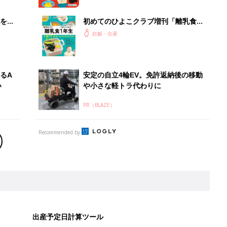
を買
初めてのひよこクラブ増刊「離乳食1
年生 1皿作るだけ！オールインワン​レ
妊娠・出産
シピ」
るA
安定の自立4輪EV。免許返納後の移動
い
や小さな軽トラ代わりに
PR（BLAZE）
Recommended by
出産予定日計算ツール