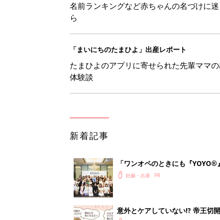
名前ランキングなど赤ちゃんの名づけに迷
ら
「まいにちのたまひよ」出産レポート
たまひよのアプリに寄せられた先輩ママの
体験談
新着記事
「ワンオペのときにも『YOYO®
会に登場。「YOYO®」を愛用し
妊娠・出産
意外とケアしていない!? 帝王