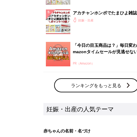
アカチャンホンポでたまひよ雑誌
うとポイント10倍【期間限定】
妊娠・出産
「今日の目玉商品は？」毎日変わ
mazonタイムセールが見逃せな
PR（Amazon）
ランキングをもっと見る
妊娠・出産の人気テーマ
赤ちゃんの名前・名づけ