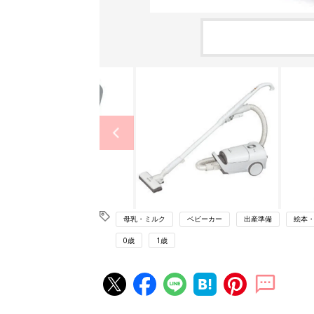
母乳・ミルク
ベビーカー
出産準備
絵本
0歳
1歳