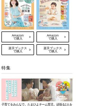
Amazon
Amazon
で購入
で購入
楽天ブックス
楽天ブックス
で購入
で購入
特集
子育てをみんなで。たまひよチーム育児。頑張る2人を