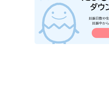
妊娠日数や
妊娠中か