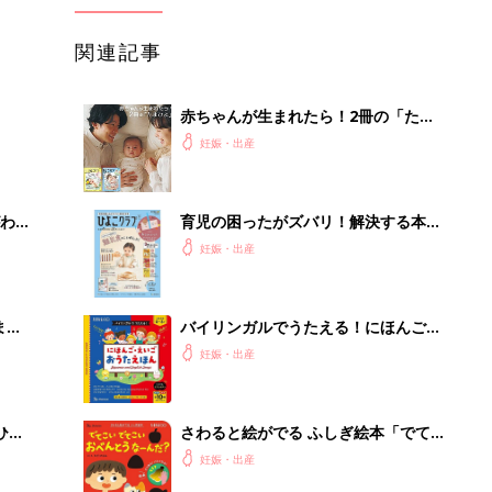
関連記事
赤ちゃんが生まれたら！2冊の「たま
ひよ」
妊娠・出産
わか
育児の困ったがズバリ！解決する本
まご
『ひよこクラブ 秋号』 4カ月～2才
妊娠・出産
になるまで、育児に役立つ情報がいっ
ぱい！
まご
バイリンガルでうたえる！にほんご
集〉
えいご おうたえほん（たまひよ おう
妊娠・出産
た絵本）
ひ
さわると絵がでる ふしぎ絵本「でて
こい でてこい おべんとうなーん
妊娠・出産
だ？」