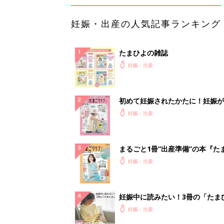
妊娠・出産の人気記事ランキング
たまひよの雑誌
妊娠・出産
初めて妊娠されたかたに！妊娠が
ったら最初に読む本『初めてのた
妊娠・出産
クラブ 夏号』
まるごと1冊“出産準備”の本『た
クラブ 夏号』〈スペシャル大特
妊娠・出産
夫婦で予習する 出産の教科書
妊娠中に読みたい！3冊の「たま
よ」
妊娠・出産