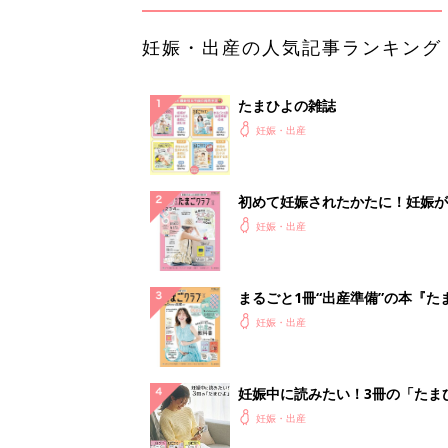
妊娠・出産の人気記事ランキング
たまひよの雑誌
妊娠・出産
初めて妊娠されたかたに！妊娠が
ったら最初に読む本『初めてのた
妊娠・出産
クラブ 夏号』
まるごと1冊“出産準備”の本『た
クラブ 夏号』〈スペシャル大特
妊娠・出産
夫婦で予習する 出産の教科書
妊娠中に読みたい！3冊の「たま
よ」
妊娠・出産