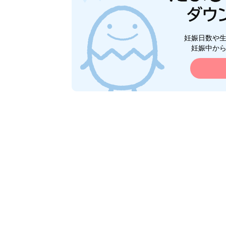
妊娠日数や
妊娠中か