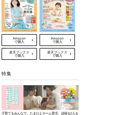
Amazon
Amazon
で購入
で購入
楽天ブックス
楽天ブックス
で購入
で購入
特集
子育てをみんなで。たまひよチーム育児。頑張る2人を