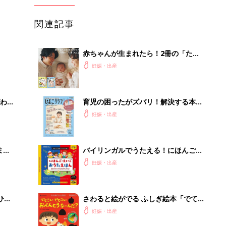
関連記事
赤ちゃんが生まれたら！2冊の「たま
ひよ」
妊娠・出産
わか
育児の困ったがズバリ！解決する本
まご
『ひよこクラブ 秋号』 4カ月～2才
妊娠・出産
になるまで、育児に役立つ情報がいっ
ぱい！
まご
バイリンガルでうたえる！にほんご
集〉
えいご おうたえほん（たまひよ おう
妊娠・出産
た絵本）
ひ
さわると絵がでる ふしぎ絵本「でて
こい でてこい おべんとうなーん
妊娠・出産
だ？」