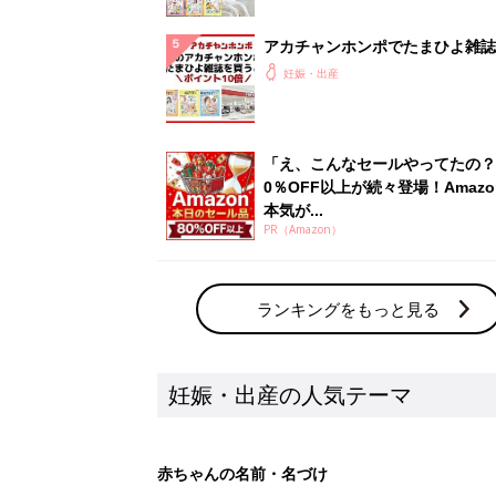
アカチャンホンポでたまひよ雑誌
うとポイント10倍【期間限定】
妊娠・出産
「え、こんなセールやってたの？
0％OFF以上が続々登場！Amazo
本気が...
PR（Amazon）
ランキングをもっと見る
妊娠・出産の人気テーマ
赤ちゃんの名前・名づけ