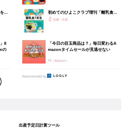
を買
初めてのひよこクラブ増刊「離乳食1
年生 1皿作るだけ！オールインワン​レ
妊娠・出産
シピ」
」8
「今日の目玉商品は？」毎日変わるA
nの
mazonタイムセールが見逃せない
PR（Amazon）
Recommended by
出産予定日計算ツール