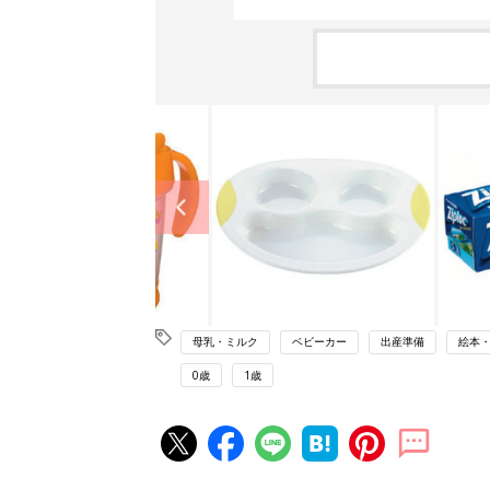
母乳・ミルク
ベビーカー
出産準備
絵本
0歳
1歳