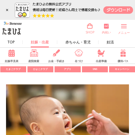
×
内祝い
SHOP
メニュー
TOP
妊娠・出産
赤ちゃん・育児
妊活
妊娠早見表
産院検索
お金・手続き
名づけ
出産準備
優待パス
たまごクラブ
ひよこクラブ
アプリ
SNS
キャンペーン