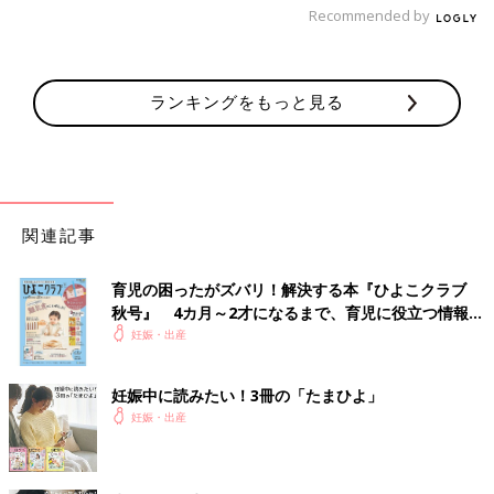
Recommended by
ランキングをもっと見る
関連記事
育児の困ったがズバリ！解決する本『ひよこクラブ
秋号』 4カ月～2才になるまで、育児に役立つ情報が
いっぱい！
妊娠・出産
妊娠中に読みたい！3冊の「たまひよ」
妊娠・出産