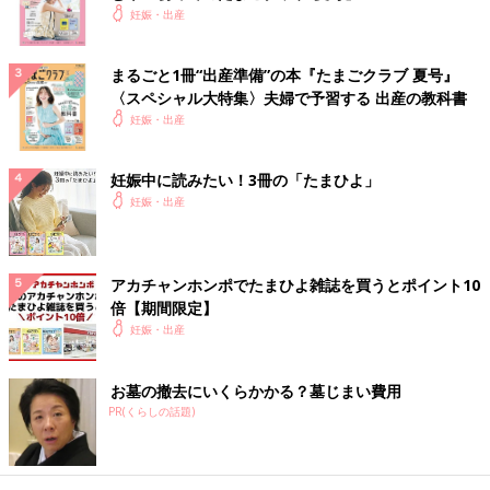
妊娠・出産
まるごと1冊“出産準備”の本『たまごクラブ 夏号』
〈スペシャル大特集〉夫婦で予習する 出産の教科書
妊娠・出産
妊娠中に読みたい！3冊の「たまひよ」
妊娠・出産
アカチャンホンポでたまひよ雑誌を買うとポイント10
倍【期間限定】
妊娠・出産
お墓の撤去にいくらかかる？墓じまい費用
PR(くらしの話題)