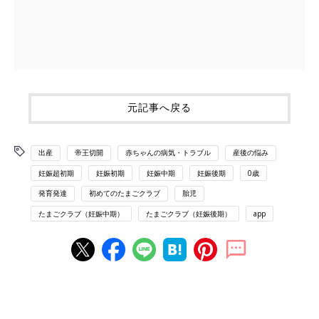
元記事へ戻る
出産
帝王切開
赤ちゃんの病気・トラブル
産後の悩み
妊娠超初期
妊娠初期
妊娠中期
妊娠後期
0歳
発育発達
初めてのたまごクラブ
胎児
たまごクラブ（妊娠中期）
たまごクラブ（妊娠後期）
app