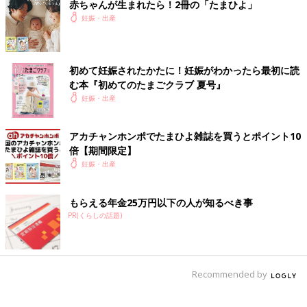
赤ちゃんが生まれたら！2冊の「たまひよ」
妊娠・出産
初めて妊娠されたかたに！妊娠がわかったら最初に読
む本『初めてのたまごクラブ 夏号』
妊娠・出産
アカチャンホンポでたまひよ雑誌を買うとポイント10
倍【期間限定】
妊娠・出産
もらえる年金25万円以下の人が知るべき事
PR(くらしの話題)
Recommended by