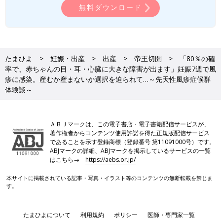
無料ダウンロード
たまひよ
妊娠・出産
出産
帝王切開
「80％の確
率で、赤ちゃんの目・耳・心臓に大きな障害が出ます」妊娠7週で風
疹に感染。産むか産まないか選択を迫られて…～先天性風疹症候群
体験談～
ＡＢＪマークは、この電子書店・電子書籍配信サービスが、
著作権者からコンテンツ使用許諾を得た正規版配信サービス
であることを示す登録商標（登録番号 第11091000号）です。
ABJマークの詳細、ABJマークを掲示しているサービスの一覧
はこちら→
https://aebs.or.jp/
本サイトに掲載されている記事・写真・イラスト等のコンテンツの無断転載を禁じま
す。
たまひよについて
利用規約
ポリシー
医師・専門家一覧