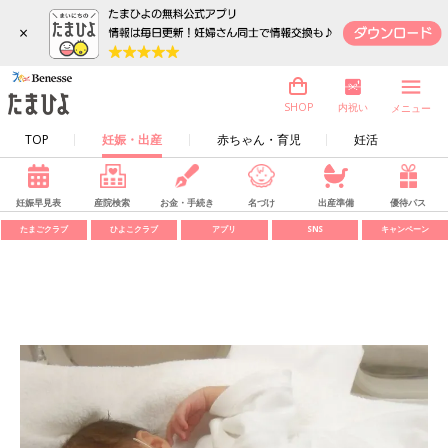
×
内祝い
SHOP
メニュー
TOP
妊娠・出産
赤ちゃん・育児
妊活
妊娠早見表
産院検索
お金・手続き
名づけ
出産準備
優待パス
たまごクラブ
ひよこクラブ
アプリ
SNS
キャンペーン