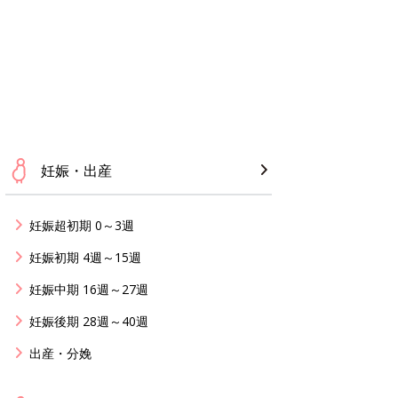
妊娠・出産
妊娠超初期 0～3週
妊娠初期 4週～15週
妊娠中期 16週～27週
妊娠後期 28週～40週
出産・分娩