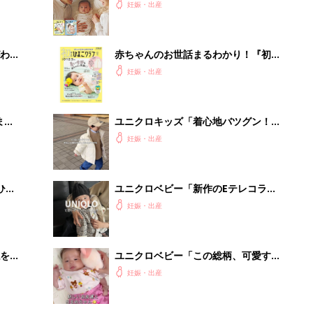
を買
ユニクロベビー「この総柄、可愛す
ぎ！」「肌触りGood！」パジャマ＆
妊娠・出産
ボディスーツ4選
低限や
管理職に求められるAI活用。最低限や
認識
るべき3つのことと、NGな自己認識
PR（ビズヒント）
Recommended by
出産予定日計算ツール