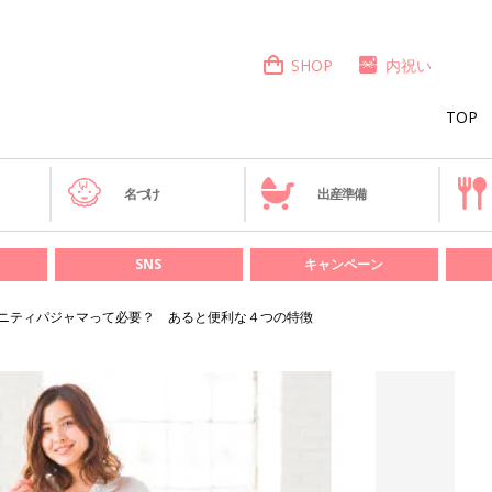
SHOP
内祝い
TOP
き
名づけ
出産準備
SNS
キャンペーン
ニティパジャマって必要？ あると便利な４つの特徴