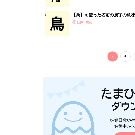
妊娠日数や
妊娠中か