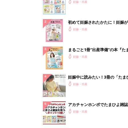
アカチャンホンポでたまひよ雑誌
うとポイント10倍【期間限定】
妊娠・出産
管理職に求められるAI活用。最
るべき3つのことと、NGな自己
PR（ビズヒント）
ランキングをもっと見る
妊娠・出産の人気テーマ
赤ちゃんの名前・名づけ