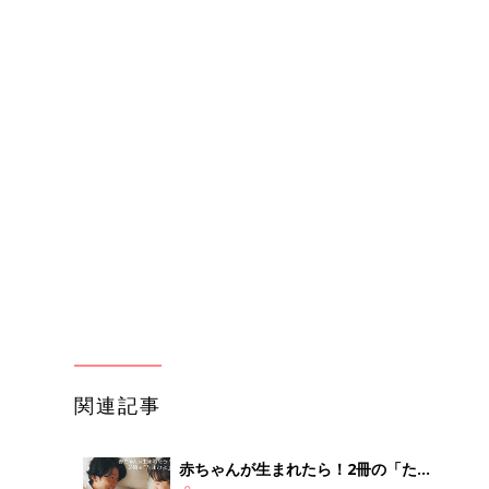
関連記事
赤ちゃんが生まれたら！2冊の「たま
ひよ」
妊娠・出産
わか
赤ちゃんのお世話まるわかり！『初め
まご
てのひよこクラブ 夏号』〈巻頭大特
妊娠・出産
集〉初めての授乳がうまくいく！ お
っぱい・ミルクの基本と夏のトラブル
解決テク
まご
ユニクロキッズ「着心地バツグン！」
集〉
「パジャマ・パンツ・アウターも！」
妊娠・出産
冬のマストバイ★アイテム5選
ひ
ユニクロベビー「新作のEテレコラボ
が可愛い！」「アウター・パジャマ・
妊娠・出産
パンツも！」あったかアイテム4選