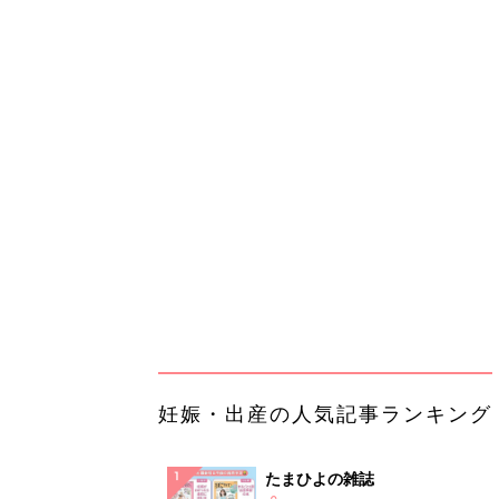
妊娠・出産の人気記事ランキング
たまひよの雑誌
妊娠・出産
初めて妊娠されたかたに！妊娠が
ったら最初に読む本『初めてのた
妊娠・出産
クラブ 夏号』
まるごと1冊“出産準備”の本『た
クラブ 夏号』〈スペシャル大特
妊娠・出産
夫婦で予習する 出産の教科書
妊娠中に読みたい！3冊の「たま
よ」
妊娠・出産