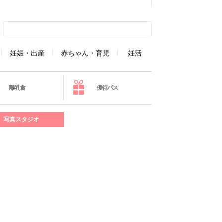
妊娠・出産
赤ちゃん・育児
妊活
離乳食
優待パス
写真スタジオ