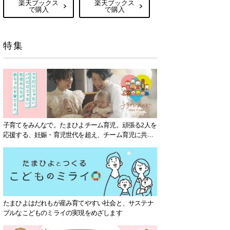
楽天ブックス
楽天ブックス
で購入
で購入
特集
子育てをみんなで。たまひよチーム育児。頑張る2人を
応援する、妊娠・育児世代を超え、チーム育児に共感
する社会を目指していきます。
たまひよはだれもが産み育てやすい社会と、サステナ
ブルなこどものミライの実現をめざします