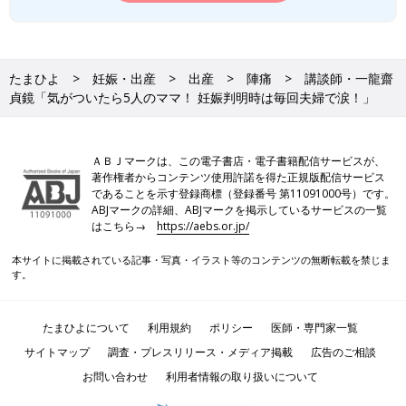
たまひよ
妊娠・出産
出産
陣痛
講談師・一龍齋
貞鏡「気がついたら5人のママ！ 妊娠判明時は毎回夫婦で涙！」
ＡＢＪマークは、この電子書店・電子書籍配信サービスが、
著作権者からコンテンツ使用許諾を得た正規版配信サービス
であることを示す登録商標（登録番号 第11091000号）です。
ABJマークの詳細、ABJマークを掲示しているサービスの一覧
はこちら→
https://aebs.or.jp/
本サイトに掲載されている記事・写真・イラスト等のコンテンツの無断転載を禁じま
す。
たまひよについて
利用規約
ポリシー
医師・専門家一覧
サイトマップ
調査・プレスリリース・メディア掲載
広告のご相談
お問い合わせ
利用者情報の取り扱いについて