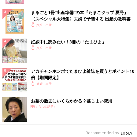
まるごと1冊“出産準備”の本『たまごクラブ 夏号』
〈スペシャル大特集〉夫婦で予習する 出産の教科書
妊娠・出産
妊娠中に読みたい！3冊の「たまひよ」
妊娠・出産
アカチャンホンポでたまひよ雑誌を買うとポイント10
倍【期間限定】
妊娠・出産
お墓の撤去にいくらかかる？墓じまい費用
PR(くらしの話題)
Recommended by