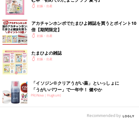
妊娠・出産
アカチャンホンポでたまひよ雑誌を買うとポイント10
倍【期間限定】
妊娠・出産
たまひよの雑誌
妊娠・出産
「イソジン®クリアうがい薬」といっしょに
「うがいパワー」で一年中！ 健やか
PR(iNova｜Hugkum)
Recommended by