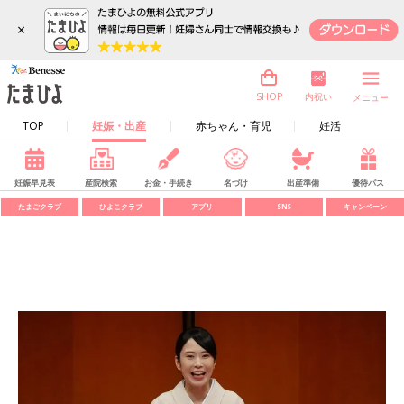
×
内祝い
SHOP
メニュー
TOP
妊娠・出産
赤ちゃん・育児
妊活
妊娠早見表
産院検索
お金・手続き
名づけ
出産準備
優待パス
たまごクラブ
ひよこクラブ
アプリ
SNS
キャンペーン