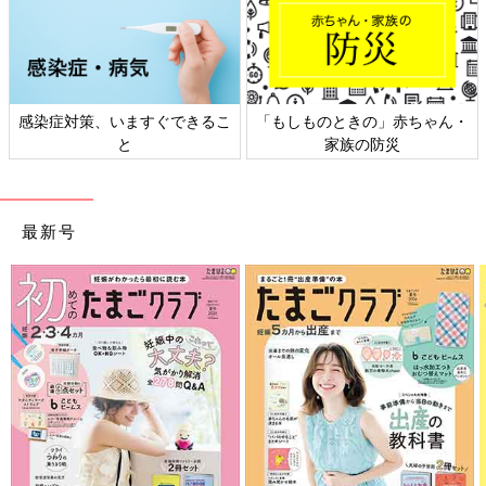
赤ちゃん・
日本外来小児科学会リーフレッ
六星占術 細木かおり
災
ト検討会
相談
最新号