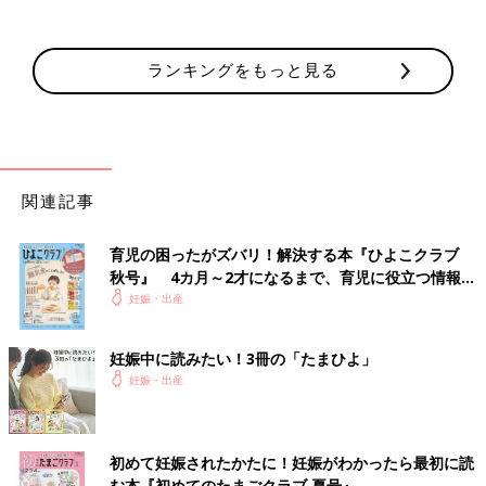
ランキングをもっと見る
関連記事
育児の困ったがズバリ！解決する本『ひよこクラブ
秋号』 4カ月～2才になるまで、育児に役立つ情報が
いっぱい！
妊娠・出産
妊娠中に読みたい！3冊の「たまひよ」
妊娠・出産
初めて妊娠されたかたに！妊娠がわかったら最初に読
む本『初めてのたまごクラブ 夏号』