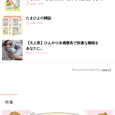
く！ おっぱい・ミルクの基本と夏のトラブル 解決テ
妊娠・出産
ク
たまひよの雑誌
妊娠・出産
【大人気】ひんやり冷感寝具で快適な睡眠を
あなたに。
PR(アイリスプラザ)
Recommended by
特集