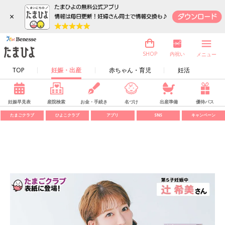
×
内祝い
SHOP
メニュー
TOP
妊娠・出産
赤ちゃん・育児
妊活
妊娠早見表
産院検索
お金・手続き
名づけ
出産準備
優待パス
たまごクラブ
ひよこクラブ
アプリ
SNS
キャンペーン