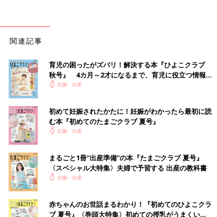
関連記事
育児の困ったがズバリ！解決する本『ひよこクラブ
秋号』 4カ月～2才になるまで、育児に役立つ情報が
いっぱい！
妊娠・出産
初めて妊娠されたかたに！妊娠がわかったら最初に読
む本『初めてのたまごクラブ 夏号』
妊娠・出産
まるごと1冊“出産準備”の本『たまごクラブ 夏号』
〈スペシャル大特集〉夫婦で予習する 出産の教科書
妊娠・出産
赤ちゃんのお世話まるわかり！『初めてのひよこクラ
ブ 夏号』〈巻頭大特集〉初めての授乳がうまくい