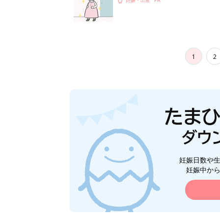
1
2
妊娠日数や
妊娠中か