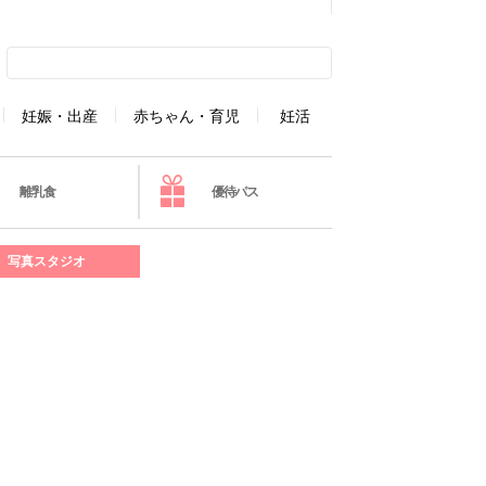
妊娠・出産
赤ちゃん・育児
妊活
離乳食
優待パス
写真スタジオ