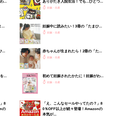
わか
ありがたき入院生活！でも…ひとつ言
まご
わせて？【ツボウチ育児劇場 #82】
妊娠・出産
まご
妊娠中に読みたい！3冊の「たまひ
集〉
よ」
妊娠・出産
ひ
赤ちゃんが生まれたら！2冊の「たま
ひよ」
妊娠・出産
を買
初めて妊娠されたかたに！妊娠がわか
ったら最初に読む本『初めてのたまご
妊娠・出産
クラブ 夏号』
」8
「え、こんなセールやってたの？」8
nの
0％OFF以上が続々登場！Amazonの
本気が...