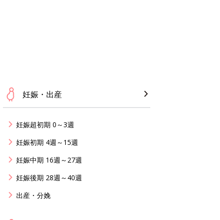
妊娠・出産
妊娠超初期 0～3週
妊娠初期 4週～15週
妊娠中期 16週～27週
妊娠後期 28週～40週
出産・分娩