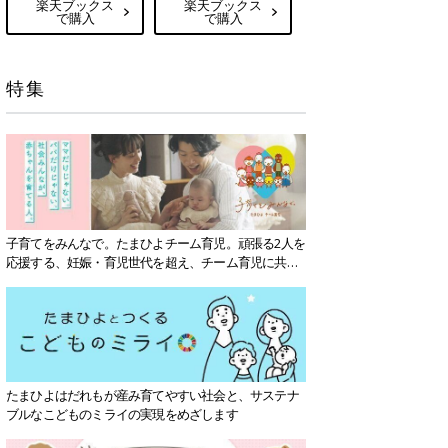
楽天ブックス
楽天ブックス
で購入
で購入
特集
子育てをみんなで。たまひよチーム育児。頑張る2人を
応援する、妊娠・育児世代を超え、チーム育児に共感
する社会を目指していきます。
たまひよはだれもが産み育てやすい社会と、サステナ
ブルなこどものミライの実現をめざします