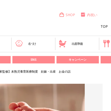
SHOP
内祝い
TOP
き
名づけ
出産準備
SNS
キャンペーン
家監修】未熟児養育医療制度 妊娠・出産 お金の話