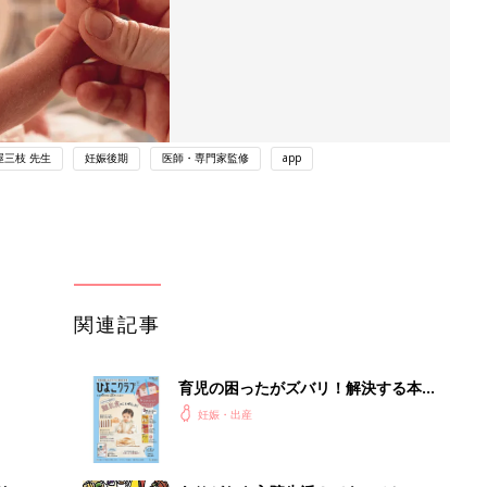
屋三枝 先生
妊娠後期
医師・専門家監修
app
関連記事
育児の困ったがズバリ！解決する本
『ひよこクラブ 秋号』 4カ月～2才
妊娠・出産
になるまで、育児に役立つ情報がいっ
ぱい！