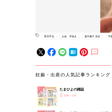
育児手当
お金・手続き
畠中雅子 先生
守
妊娠・出産の人気記事ランキング
たまひよの雑誌
妊娠・出産