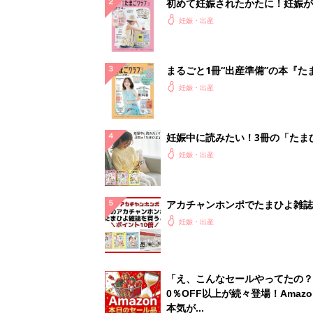
初めて妊娠されたかたに！妊娠が
ったら最初に読む本『初めてのた
妊娠・出産
クラブ 夏号』
まるごと1冊“出産準備”の本『た
クラブ 夏号』〈スペシャル大特
妊娠・出産
夫婦で予習する 出産の教科書
妊娠中に読みたい！3冊の「たま
よ」
妊娠・出産
アカチャンホンポでたまひよ雑誌
うとポイント10倍【期間限定】
妊娠・出産
「え、こんなセールやってたの？
0％OFF以上が続々登場！Amazo
本気が...