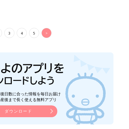
3
4
5
>
生後日数に合った情報を毎日お届け
ら産後まで長く使える無料アプリ
ダウンロード