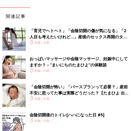
関連記事
「育児でヘトヘト」「会陰切開の傷が気になる」「2
人目も考えたいけれど…」産後のセックス再開のタイ
ミングは？
妊娠・出産
おっぱいマッサージや会陰マッサージ、妊娠中にして
ますか？－”まいにちのたまひよ”の体験談
妊娠・出産
「会陰切開が怖い」「バースプランって必要？」産前
不安に思ってた事は実際どうだった？【たまひよ 出
産体験談】
妊娠・出産
会陰切開後のトイレ[ハハになった日 #5]
妊娠・出産