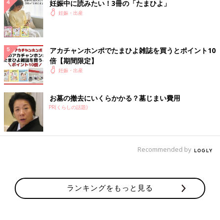
妊娠中に読みたい！3冊の「たまひよ」
妊娠・出産
アカチャンホンポでたまひよ雑誌を買うとポイント10
倍【期間限定】
妊娠・出産
お墓の撤去にいくらかかる？墓じまい費用
PR(くらしの話題)
Recommended by
ランキングをもっと見る