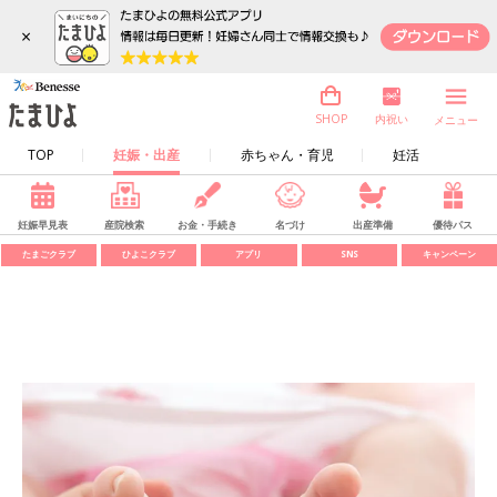
×
内祝い
SHOP
メニュー
TOP
妊娠・出産
赤ちゃん・育児
妊活
妊娠早見表
産院検索
お金・手続き
名づけ
出産準備
優待パス
たまごクラブ
ひよこクラブ
アプリ
SNS
キャンペーン