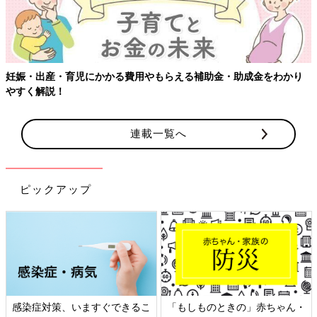
児にかかる費用やもらえる補助金・助成金をわかり
【ワクチン接種
連載一覧へ
ピックアップ
、いますぐできるこ
「もしものときの」赤ちゃん・
日本外来小児