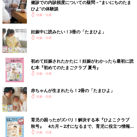
健診での内診頻度についての疑問－”まいにちのたま
ひよ”の体験談
妊娠・出産
妊娠中に読みたい！3冊の「たまひよ」
妊娠・出産
初めて妊娠されたかたに！妊娠がわかったら最初に読
む本『初めてのたまごクラブ 夏号』
妊娠・出産
赤ちゃんが生まれたら！2冊の「たまひよ」
妊娠・出産
育児の困ったがズバリ！解決する本『ひよこクラブ
秋号』 4カ月～2才になるまで、育児に役立つ情報が
いっぱい！
妊娠・出産