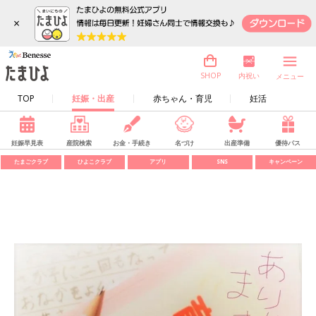
×
内祝い
SHOP
メニュー
TOP
妊娠・出産
赤ちゃん・育児
妊活
妊娠早見表
産院検索
お金・手続き
名づけ
出産準備
優待パス
たまごクラブ
ひよこクラブ
アプリ
SNS
キャンペーン