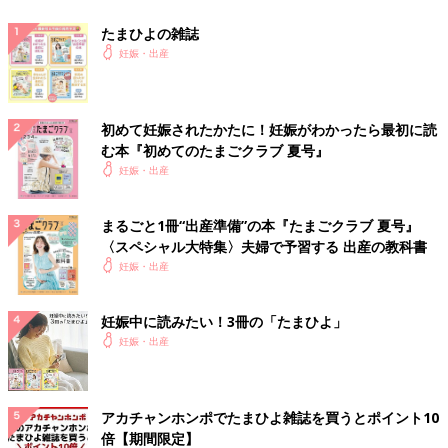
たまひよの雑誌
妊娠・出産
初めて妊娠されたかたに！妊娠がわかったら最初に読
む本『初めてのたまごクラブ 夏号』
妊娠・出産
まるごと1冊“出産準備”の本『たまごクラブ 夏号』
〈スペシャル大特集〉夫婦で予習する 出産の教科書
妊娠・出産
妊娠中に読みたい！3冊の「たまひよ」
妊娠・出産
アカチャンホンポでたまひよ雑誌を買うとポイント10
倍【期間限定】