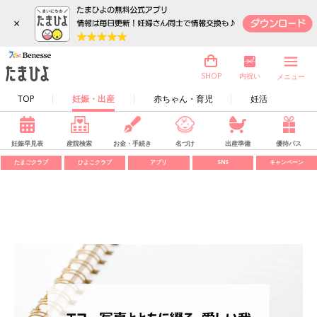
×
内祝い
SHOP
メニュー
TOP
妊娠・出産
赤ちゃん・育児
妊活
妊娠早見表
産院検索
お金・手続き
名づけ
出産準備
優待パス
たまごクラブ
ひよこクラブ
アプリ
SNS
キャンペーン