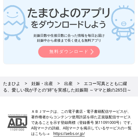
妊娠日数や生後日数に合った情報を毎日お届け
妊娠中から産後まで長く使える無料アプリ
無料ダウンロード
たまひよ
妊娠・出産
出産
エコー写真とともに綴
る、愛しい我が子との“絆”を実感した妊娠期 ～ママと娘の265日～
ＡＢＪマークは、この電子書店・電子書籍配信サービスが、
著作権者からコンテンツ使用許諾を得た正規版配信サービス
であることを示す登録商標（登録番号 第11091000号）です。
ABJマークの詳細、ABJマークを掲示しているサービスの一覧
はこちら→
https://aebs.or.jp/