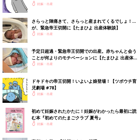
妊娠・出産
さらっと陣痛きて、さらっと産まれてくるでしょ！…
が、緊急帝王切開に【たまひよ 出産体験談】
妊娠・出産
予定日超過・緊急帝王切開での出産。赤ちゃんと会う
ことが何よりのモチベーションに【たまひよ 出産体
験談】
妊娠・出産
ドキドキの帝王切開！いよいよ娘登場！【ツボウチ育
児劇場 #78】
妊娠・出産
初めて妊娠されたかたに！妊娠がわかったら最初に読
む本『初めてのたまごクラブ 夏号』
妊娠・出産