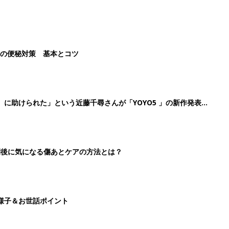
後の便秘対策 基本とコツ
』に助けられた」という近藤千尋さんが「YOYO5 」の新作発表
続けている魅力とは!?
切開後に気になる傷あとケアの方法とは？
様子＆お世話ポイント