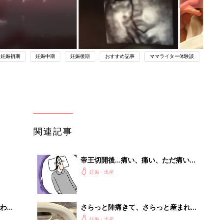
妊娠初期
妊娠中期
妊娠後期
おすすめ記事
ママライター体験談
関連記事
帝王切開後…痛い、痛い、ただ痛い
【ツボウチ育児劇場 #81】
妊娠・出産
わか
さらっと陣痛きて、さらっと産まれて
まご
くるでしょ！…が、緊急帝王切開に
妊娠・出産