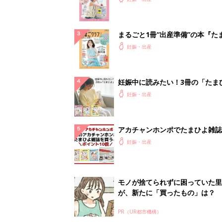
クラブ 夏号』
まるごと1冊“出産準備”の本『た
クラブ 夏号』〈スペシャル大特
妊娠・出産
夫婦で予習する 出産の教科書
妊娠中に読みたい！3冊の「たま
よ」
妊娠・出産
アカチャンホンポでたまひよ雑誌
うとポイント10倍【期間限定】
妊娠・出産
モノが捨てられずに困っていた里
が、新たに「買ったもの」は？
PR（UR都市機構）