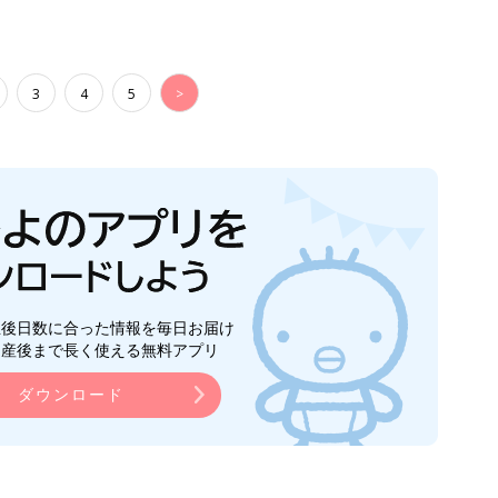
3
4
5
>
生後日数に合った情報を毎日お届け
ら産後まで長く使える無料アプリ
ダウンロード