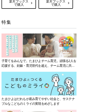
楽天ブックス
楽天ブックス
で購入
で購入
特集
子育てをみんなで。たまひよチーム育児。頑張る2人を
応援する、妊娠・育児世代を超え、チーム育児に共感
する社会を目指していきます。
たまひよはだれもが産み育てやすい社会と、サステナ
ブルなこどものミライの実現をめざします