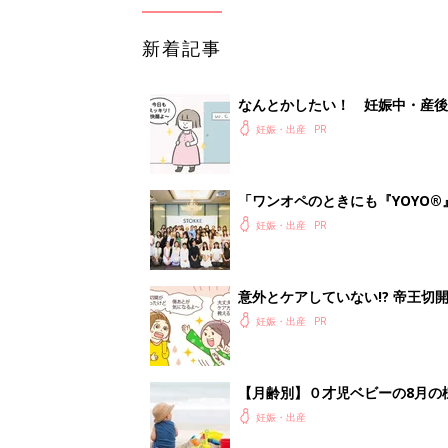
新着記事
なんとかしたい！ 妊娠中・産
妊娠・出産
「ワンオペのときにも『YOYO®
会に登場。「YOYO®」を愛用し
妊娠・出産
意外とケアしていない!? 帝王
妊娠・出産
【月齢別】０才児ベビーの8月の
妊娠・出産