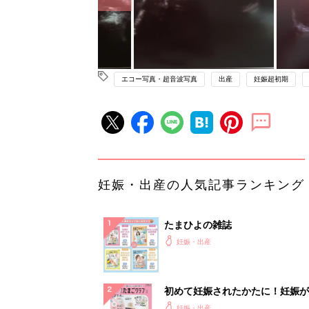
エコー写真・超音波写真
出産
妊娠超初期
妊娠・出産の人気記事ランキング
たまひよの雑誌
妊娠・出産
初めて妊娠されたかたに！妊娠が
ったら最初に読む本『初めてのた
妊娠・出産