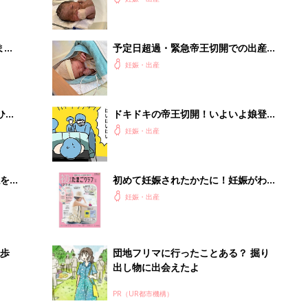
【たまひよ 出産体験談】
まご
予定日超過・緊急帝王切開での出産。
集〉
赤ちゃんと会うことが何よりのモチベ
妊娠・出産
ーションに【たまひよ 出産体験談】
ひ
ドキドキの帝王切開！いよいよ娘登
場！【ツボウチ育児劇場 #78】
妊娠・出産
を買
初めて妊娠されたかたに！妊娠がわか
ったら最初に読む本『初めてのたまご
妊娠・出産
クラブ 夏号』
歩
団地フリマに行ったことある？ 掘り
出し物に出会えたよ
PR（UR都市機構）