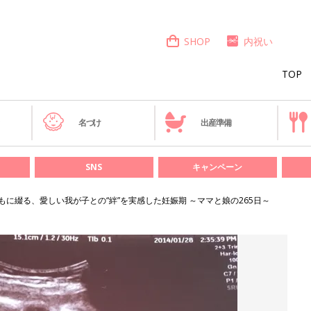
SHOP
内祝い
TOP
き
名づけ
出産準備
SNS
キャンペーン
もに綴る、愛しい我が子との“絆”を実感した妊娠期 ～ママと娘の265日～