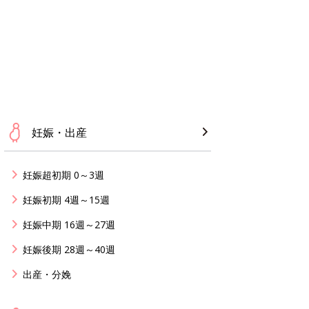
妊娠・出産
妊娠超初期 0～3週
妊娠初期 4週～15週
妊娠中期 16週～27週
妊娠後期 28週～40週
出産・分娩