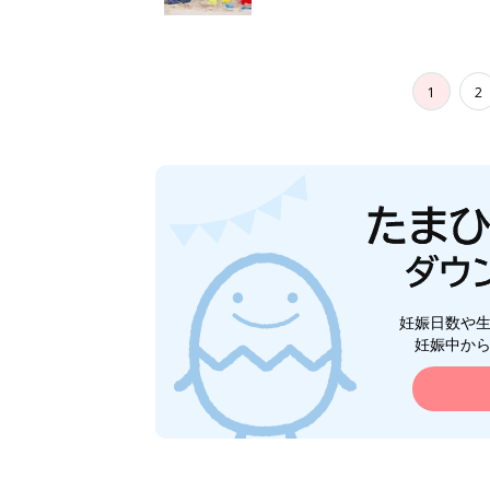
1
2
妊娠日数や
妊娠中か