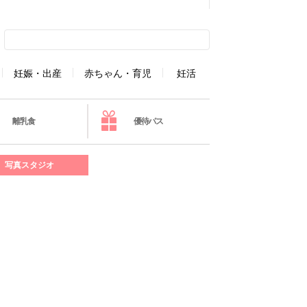
妊娠・出産
赤ちゃん・育児
妊活
離乳食
優待パス
写真スタジオ