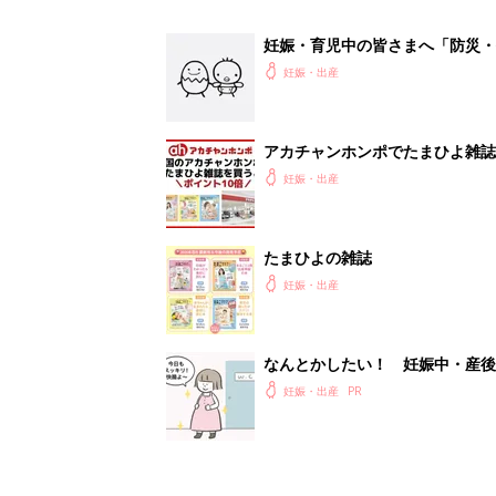
妊娠・出産
1
2
妊娠日数や
妊娠中か