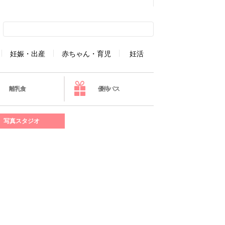
妊娠・出産
赤ちゃん・育児
妊活
離乳食
優待パス
写真スタジオ