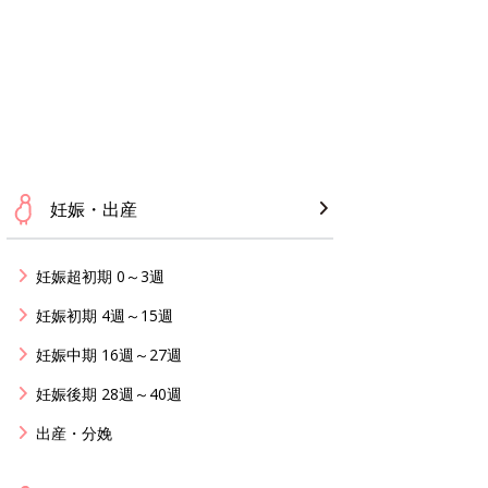
妊娠・出産
妊娠超初期 0～3週
妊娠初期 4週～15週
妊娠中期 16週～27週
妊娠後期 28週～40週
出産・分娩