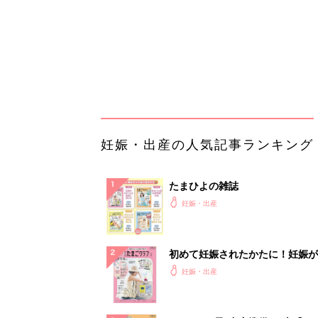
初めて妊娠されたかたに！妊娠が
ったら最初に読む本『初めてのた
妊娠・出産
クラブ 夏号』
まるごと1冊“出産準備”の本『た
クラブ 夏号』〈スペシャル大特
妊娠・出産
夫婦で予習する 出産の教科書
妊娠中に読みたい！3冊の「たま
よ」
妊娠・出産
アカチャンホンポでたまひよ雑誌
うとポイント10倍【期間限定】
妊娠・出産
「え、こんなセールやってたの？
0％OFF以上が続々登場！Amazo