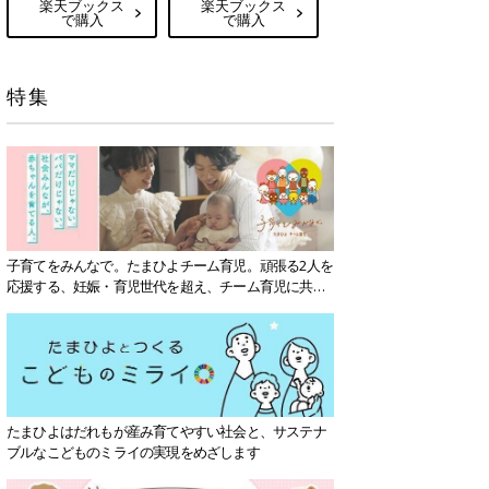
楽天ブックス
楽天ブックス
で購入
で購入
特集
子育てをみんなで。たまひよチーム育児。頑張る2人を
応援する、妊娠・育児世代を超え、チーム育児に共感
する社会を目指していきます。
たまひよはだれもが産み育てやすい社会と、サステナ
ブルなこどものミライの実現をめざします