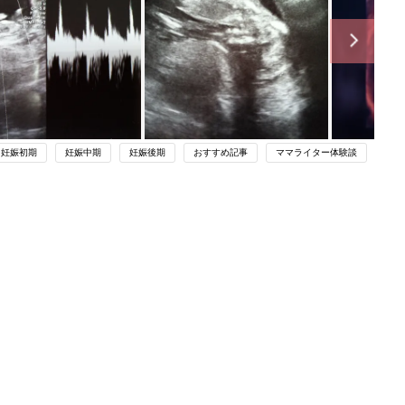
妊娠初期
妊娠中期
妊娠後期
おすすめ記事
ママライター体験談
関連記事
帝王切開後…痛い、痛い、ただ痛い
【ツボウチ育児劇場 #81】
妊娠・出産