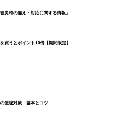
3
4
5
>
生後日数に合った情報を毎日お届け
ら産後まで長く使える無料アプリ
ダウンロード