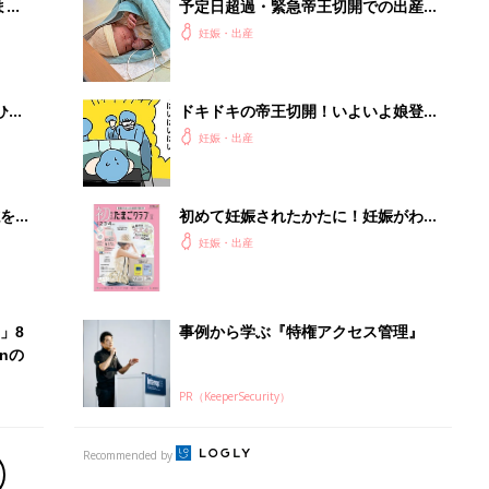
PR（KeeperSecurity）
Recommended by
出産予定日計算ツール
った
排卵日や最終生理日から出産予定日を計算した
り、妊活のタイミングの目安も
お金・手続き
出産
出産費用やもらえるお金・必要な手続きを知ろ
う