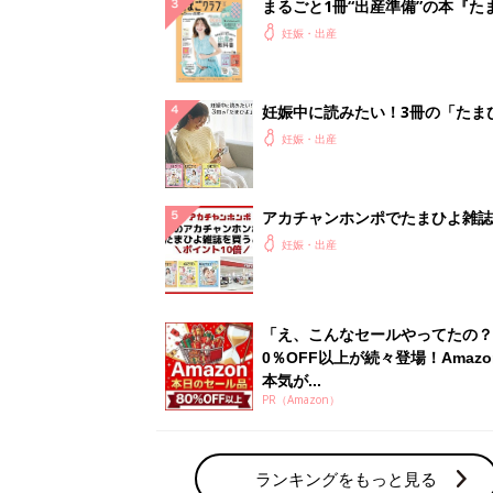
本気が...
PR（Amazon）
ランキングをもっと見る
妊娠・出産の人気テーマ
赤ちゃんの名前・名づけ
名前ランキングなど赤ちゃんの名づけに迷
ら
「まいにちのたまひよ」出産レポート
たまひよのアプリに寄せられた先輩ママの
体験談