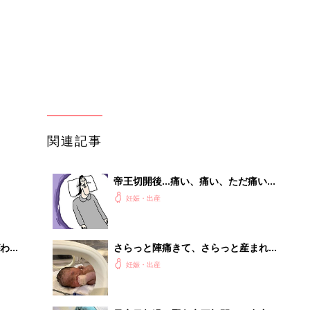
わか
さらっと陣痛きて、さらっと産まれて
まご
くるでしょ！…が、緊急帝王切開に
妊娠・出産
【たまひよ 出産体験談】
まご
予定日超過・緊急帝王切開での出産。
集〉
赤ちゃんと会うことが何よりのモチベ
妊娠・出産
ーションに【たまひよ 出産体験談】
ひ
ドキドキの帝王切開！いよいよ娘登
場！【ツボウチ育児劇場 #78】
妊娠・出産
を買
初めて妊娠されたかたに！妊娠がわか
ったら最初に読む本『初めてのたまご
妊娠・出産
クラブ 夏号』
」8
事例から学ぶ『特権アクセス管理』
nの