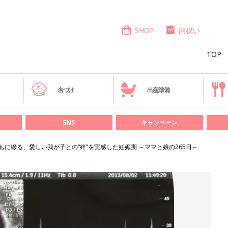
SHOP
内祝い
TOP
き
名づけ
出産準備
SNS
キャンペーン
もに綴る、愛しい我が子との“絆”を実感した妊娠期 ～ママと娘の265日～