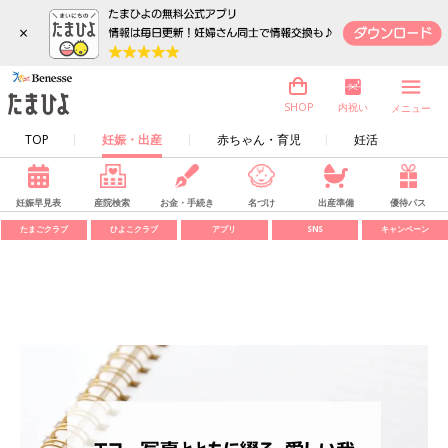
×
内祝い
SHOP
メニュー
TOP
妊娠・出産
赤ちゃん・育児
妊活
妊娠早見表
産院検索
お金・手続き
名づけ
出産準備
優待パス
たまごクラブ
ひよこクラブ
アプリ
SNS
キャンペーン