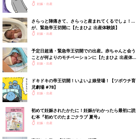
妊娠・出産
さらっと陣痛きて、さらっと産まれてくるでしょ！…
が、緊急帝王切開に【たまひよ 出産体験談】
妊娠・出産
予定日超過・緊急帝王切開での出産。赤ちゃんと会う
ことが何よりのモチベーションに【たまひよ 出産体
験談】
妊娠・出産
ドキドキの帝王切開！いよいよ娘登場！【ツボウチ育
児劇場 #78】
妊娠・出産
初めて妊娠されたかたに！妊娠がわかったら最初に読
む本『初めてのたまごクラブ 夏号』
妊娠・出産