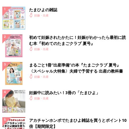
たまひよの雑誌
妊娠・出産
初めて妊娠されたかたに！妊娠がわかったら最初に読
む本『初めてのたまごクラブ 夏号』
妊娠・出産
まるごと1冊“出産準備”の本『たまごクラブ 夏号』
〈スペシャル大特集〉夫婦で予習する 出産の教科書
妊娠・出産
妊娠中に読みたい！3冊の「たまひよ」
妊娠・出産
アカチャンホンポでたまひよ雑誌を買うとポイント10
倍【期間限定】