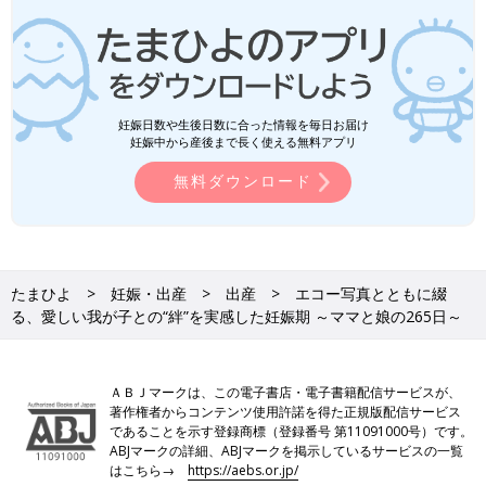
妊娠日数や生後日数に合った情報を毎日お届け
妊娠中から産後まで長く使える無料アプリ
無料ダウンロード
たまひよ
妊娠・出産
出産
エコー写真とともに綴
る、愛しい我が子との“絆”を実感した妊娠期 ～ママと娘の265日～
ＡＢＪマークは、この電子書店・電子書籍配信サービスが、
著作権者からコンテンツ使用許諾を得た正規版配信サービス
であることを示す登録商標（登録番号 第11091000号）です。
ABJマークの詳細、ABJマークを掲示しているサービスの一覧
はこちら→
https://aebs.or.jp/