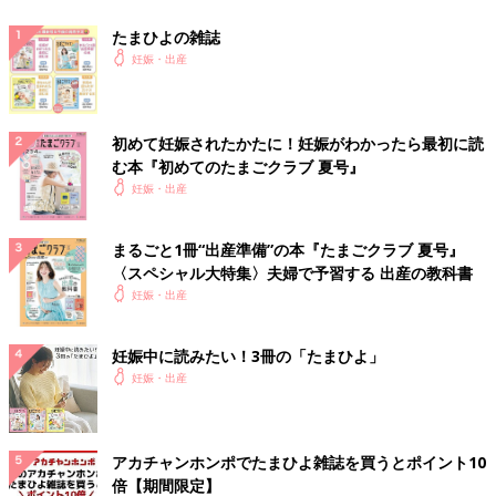
たまひよの雑誌
妊娠・出産
初めて妊娠されたかたに！妊娠がわかったら最初に読
む本『初めてのたまごクラブ 夏号』
妊娠・出産
まるごと1冊“出産準備”の本『たまごクラブ 夏号』
〈スペシャル大特集〉夫婦で予習する 出産の教科書
妊娠・出産
妊娠中に読みたい！3冊の「たまひよ」
妊娠・出産
アカチャンホンポでたまひよ雑誌を買うとポイント10
倍【期間限定】