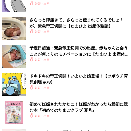
妊娠・出産
さらっと陣痛きて、さらっと産まれてくるでしょ！…
が、緊急帝王切開に【たまひよ 出産体験談】
妊娠・出産
予定日超過・緊急帝王切開での出産。赤ちゃんと会う
ことが何よりのモチベーションに【たまひよ 出産体
験談】
妊娠・出産
ドキドキの帝王切開！いよいよ娘登場！【ツボウチ育
児劇場 #78】
妊娠・出産
初めて妊娠されたかたに！妊娠がわかったら最初に読
む本『初めてのたまごクラブ 夏号』
妊娠・出産