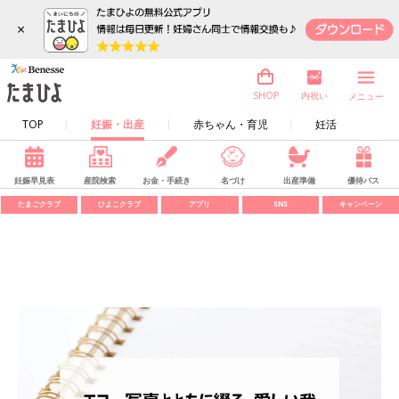
×
内祝い
SHOP
メニュー
TOP
妊娠・出産
赤ちゃん・育児
妊活
妊娠早見表
産院検索
お金・手続き
名づけ
出産準備
優待パス
たまごクラブ
ひよこクラブ
アプリ
SNS
キャンペーン