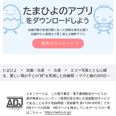
妊娠日数や生後日数に合った情報を毎日お届け
妊娠中から産後まで長く使える無料アプリ
無料ダウンロード
たまひよ
妊娠・出産
出産
エコー写真とともに綴
る、愛しい我が子との“絆”を実感した妊娠期 ～ママと娘の265日～
ＡＢＪマークは、この電子書店・電子書籍配信サービスが、
著作権者からコンテンツ使用許諾を得た正規版配信サービス
であることを示す登録商標（登録番号 第11091000号）です。
ABJマークの詳細、ABJマークを掲示しているサービスの一覧
はこちら→
https://aebs.or.jp/