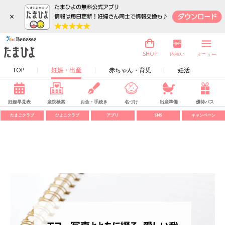
×
内祝い
SHOP
メニュー
TOP
妊娠・出産
赤ちゃん・育児
妊活
妊娠早見表
産院検索
お金・手続き
名づけ
出産準備
優待パス
たまごクラブ
ひよこクラブ
アプリ
SNS
キャンペーン