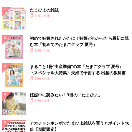
たまひよの雑誌
妊娠・出産
初めて妊娠されたかたに！妊娠がわかったら最初に読
む本『初めてのたまごクラブ 夏号』
妊娠・出産
まるごと1冊“出産準備”の本『たまごクラブ 夏号』
〈スペシャル大特集〉夫婦で予習する 出産の教科書
妊娠・出産
妊娠中に読みたい！3冊の「たまひよ」
妊娠・出産
アカチャンホンポでたまひよ雑誌を買うとポイント10
倍【期間限定】