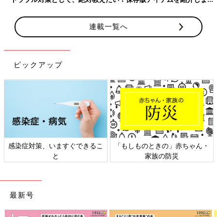
連載一覧へ
ピックアップ
日本外来小児科学会リーフレッ
六星占術 細木かおりさんの人生
ト検討会
相談
最新号