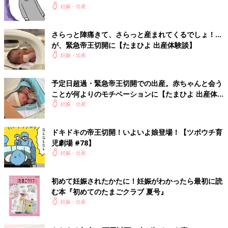
妊娠・出産
さらっと陣痛きて、さらっと産まれてくるでしょ！…
が、緊急帝王切開に【たまひよ 出産体験談】
妊娠・出産
予定日超過・緊急帝王切開での出産。赤ちゃんと会う
ことが何よりのモチベーションに【たまひよ 出産体
験談】
妊娠・出産
ドキドキの帝王切開！いよいよ娘登場！【ツボウチ育
児劇場 #78】
妊娠・出産
初めて妊娠されたかたに！妊娠がわかったら最初に読
む本『初めてのたまごクラブ 夏号』
妊娠・出産