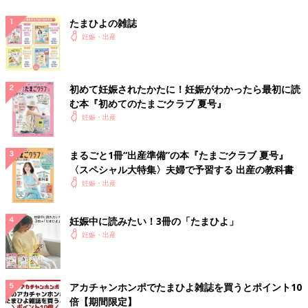
たまひよの雑誌
妊娠・出産
初めて妊娠されたかたに！妊娠がわかったら最初に読
む本『初めてのたまごクラブ 夏号』
妊娠・出産
まるごと1冊“出産準備”の本『たまごクラブ 夏号』
〈スペシャル大特集〉夫婦で予習する 出産の教科書
妊娠・出産
妊娠中に読みたい！3冊の「たまひよ」
妊娠・出産
アカチャンホンポでたまひよ雑誌を買うとポイント10
倍【期間限定】