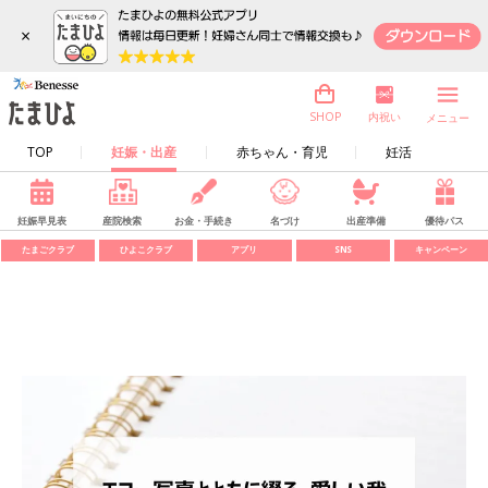
×
内祝い
SHOP
メニュー
TOP
妊娠・出産
赤ちゃん・育児
妊活
妊娠早見表
産院検索
お金・手続き
名づけ
出産準備
優待パス
たまごクラブ
ひよこクラブ
アプリ
SNS
キャンペーン