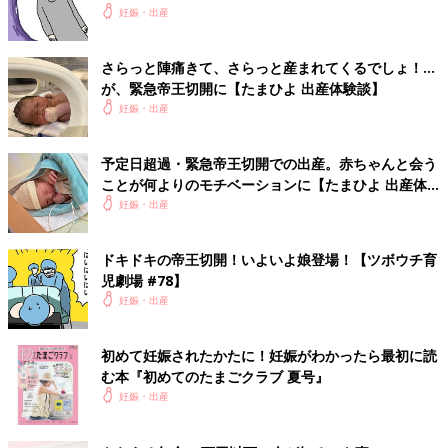
妊娠・出産
さらっと陣痛きて、さらっと産まれてくるでしょ！…
が、緊急帝王切開に【たまひよ 出産体験談】
妊娠・出産
予定日超過・緊急帝王切開での出産。赤ちゃんと会う
ことが何よりのモチベーションに【たまひよ 出産体
験談】
妊娠・出産
ドキドキの帝王切開！いよいよ娘登場！【ツボウチ育
児劇場 #78】
妊娠・出産
初めて妊娠されたかたに！妊娠がわかったら最初に読
む本『初めてのたまごクラブ 夏号』
妊娠・出産