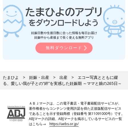
妊娠日数や生後日数に合った情報を毎日お届け
妊娠中から産後まで長く使える無料アプリ
無料ダウンロード
たまひよ
妊娠・出産
出産
エコー写真とともに綴
る、愛しい我が子との“絆”を実感した妊娠期 ～ママと娘の265日～
ＡＢＪマークは、この電子書店・電子書籍配信サービスが、
著作権者からコンテンツ使用許諾を得た正規版配信サービス
であることを示す登録商標（登録番号 第11091000号）です。
ABJマークの詳細、ABJマークを掲示しているサービスの一覧
はこちら→
https://aebs.or.jp/