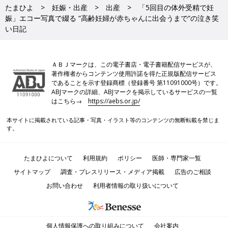
たまひよ
妊娠・出産
出産
「5回目の体外受精で妊
娠」エコー写真で綴る “高齢妊婦が赤ちゃんに出会うまで“の泣き笑
い日記
ＡＢＪマークは、この電子書店・電子書籍配信サービスが、
著作権者からコンテンツ使用許諾を得た正規版配信サービス
であることを示す登録商標（登録番号 第11091000号）です。
ABJマークの詳細、ABJマークを掲示しているサービスの一覧
はこちら→
https://aebs.or.jp/
本サイトに掲載されている記事・写真・イラスト等のコンテンツの無断転載を禁じま
す。
たまひよについて
利用規約
ポリシー
医師・専門家一覧
サイトマップ
調査・プレスリリース・メディア掲載
広告のご相談
お問い合わせ
利用者情報の取り扱いについて
個人情報保護への取り組みについて
会社案内