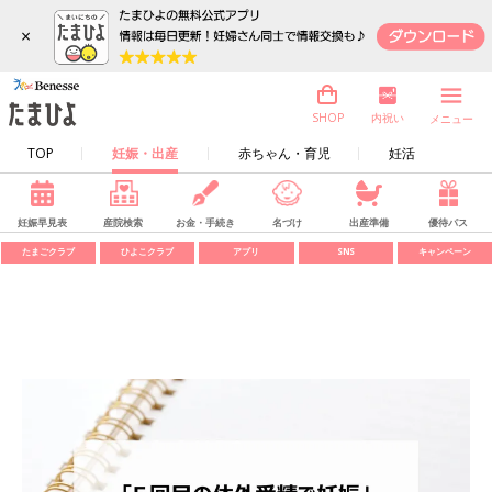
×
内祝い
SHOP
メニュー
TOP
妊娠・出産
赤ちゃん・育児
妊活
妊娠早見表
産院検索
お金・手続き
名づけ
出産準備
優待パス
たまごクラブ
ひよこクラブ
アプリ
SNS
キャンペーン