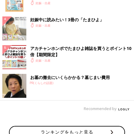
妊娠・出産
妊娠中に読みたい！3冊の「たまひよ」
妊娠・出産
アカチャンホンポでたまひよ雑誌を買うとポイント10
倍【期間限定】
妊娠・出産
お墓の撤去にいくらかかる？墓じまい費用
PR(くらしの話題)
Recommended by
ランキングをもっと見る