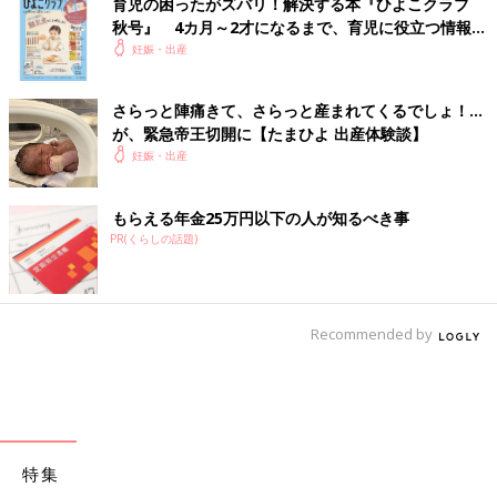
育児の困ったがズバリ！解決する本『ひよこクラブ
秋号』 4カ月～2才になるまで、育児に役立つ情報が
いっぱい！
妊娠・出産
さらっと陣痛きて、さらっと産まれてくるでしょ！…
が、緊急帝王切開に【たまひよ 出産体験談】
妊娠・出産
もらえる年金25万円以下の人が知るべき事
PR(くらしの話題)
Recommended by
特集