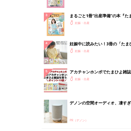
まるごと1冊“出産準備”の本『た
クラブ 夏号』〈スペシャル大特
妊娠・出産
夫婦で予習する 出産の教科書
妊娠中に読みたい！3冊の「たま
よ」
妊娠・出産
アカチャンホンポでたまひよ雑誌
うとポイント10倍【期間限定】
妊娠・出産
デノンの空間オーディオ、凄すぎ
PR（デノン）