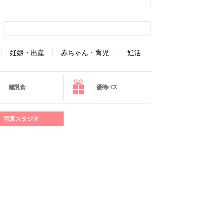
妊娠・出産
赤ちゃん・育児
妊活
離乳食
優待パス
写真スタジオ