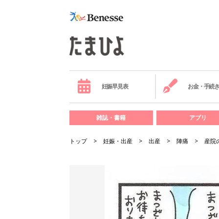
妊娠早見表
お金・手続
雑誌・書籍
アプリ
トップ
妊娠・出産
出産
陣痛
産院