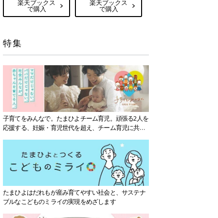
楽天ブックス
楽天ブックス
で購入
で購入
特集
子育てをみんなで。たまひよチーム育児。頑張る2人を
応援する、妊娠・育児世代を超え、チーム育児に共感
する社会を目指していきます。
たまひよはだれもが産み育てやすい社会と、サステナ
ブルなこどものミライの実現をめざします