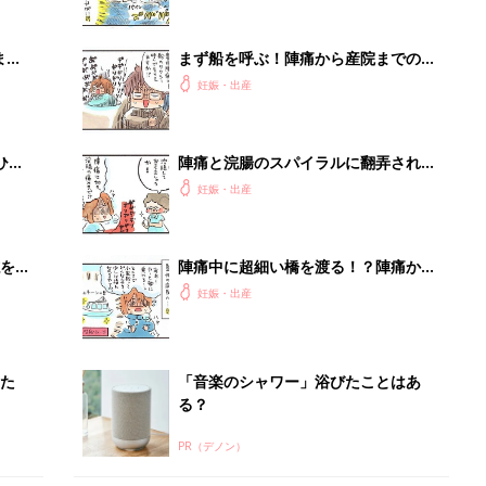
まご
まず船を呼ぶ！陣痛から産院までの長
集〉
い道のり①【えらいこっちゃ！妊娠生
妊娠・出産
活#31】
ひ
陣痛と浣腸のスパイラルに翻弄される
私【えらいこっちゃ！妊娠生活#35】
妊娠・出産
を買
陣痛中に超細い橋を渡る！？陣痛から
産院までの長い道のり②【えらいこっ
妊娠・出産
ちゃ！妊娠生活#32】
た
「音楽のシャワー」浴びたことはあ
る？
PR（デノン）