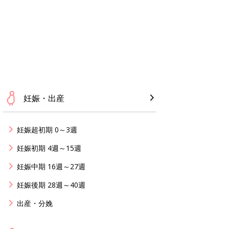
妊娠・出産
妊娠超初期 0～3週
妊娠初期 4週～15週
妊娠中期 16週～27週
妊娠後期 28週～40週
出産・分娩