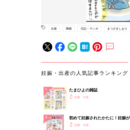
出産
陣痛
日記・マンガ
まつざきしおり
妊娠・出産の人気記事ランキング
たまひよの雑誌
妊娠・出産
初めて妊娠されたかたに！妊娠が
ったら最初に読む本『初めてのた
妊娠・出産
クラブ 夏号』