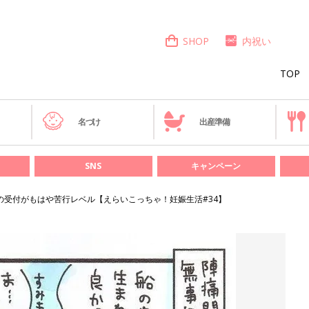
SHOP
内祝い
TOP
き
名づけ
出産準備
SNS
キャンペーン
の受付がもはや苦行レベル【えらいこっちゃ！妊娠生活#34】