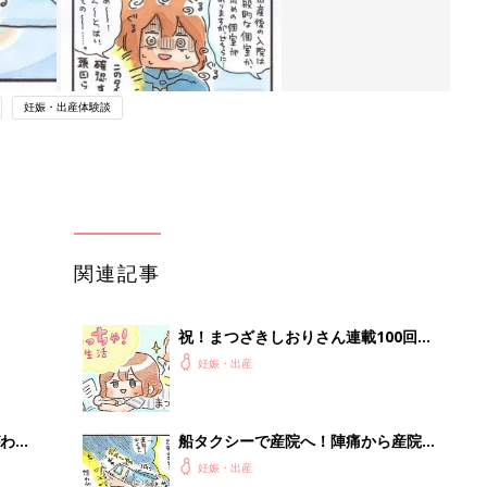
妊娠・出産体験談
関連記事
祝！まつざきしおりさん連載100回記
念 あの人気エピソードをもう一度！
妊娠・出産
わか
船タクシーで産院へ！陣痛から産院ま
まご
での長い道のり③【えらいこっちゃ！
妊娠・出産
妊娠生活#33】