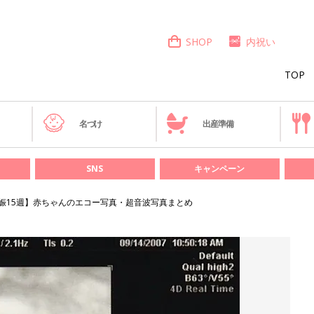
SHOP
内祝い
TOP
き
名づけ
出産準備
SNS
キャンペーン
娠15週】赤ちゃんのエコー写真・超音波写真まとめ