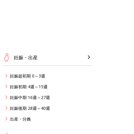
妊娠・出産
妊娠超初期 0～3週
妊娠初期 4週～15週
妊娠中期 16週～27週
妊娠後期 28週～40週
出産・分娩