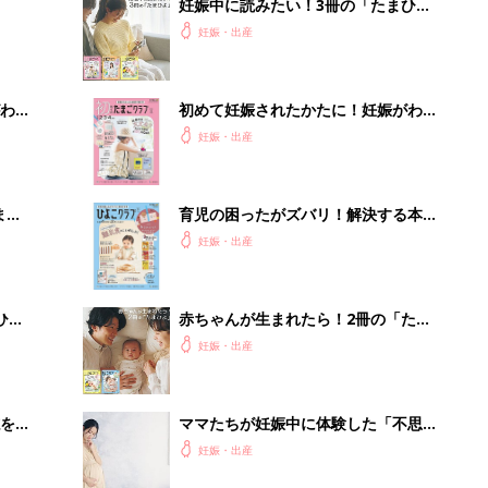
妊娠中に読みたい！3冊の「たまひ
よ」
妊娠・出産
わか
初めて妊娠されたかたに！妊娠がわか
まご
ったら最初に読む本『初めてのたまご
妊娠・出産
クラブ 夏号』
まご
育児の困ったがズバリ！解決する本
集〉
『ひよこクラブ 秋号』 4カ月～2才
妊娠・出産
になるまで、育児に役立つ情報がいっ
ぱい！
ひ
赤ちゃんが生まれたら！2冊の「たま
ひよ」
妊娠・出産
を買
ママたちが妊娠中に体験した「不思議
な変化」
妊娠・出産