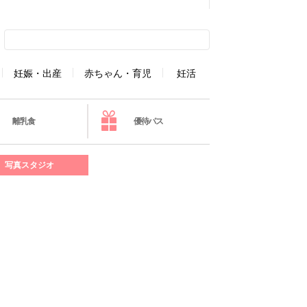
妊娠・出産
赤ちゃん・育児
妊活
離乳食
優待パス
写真スタジオ