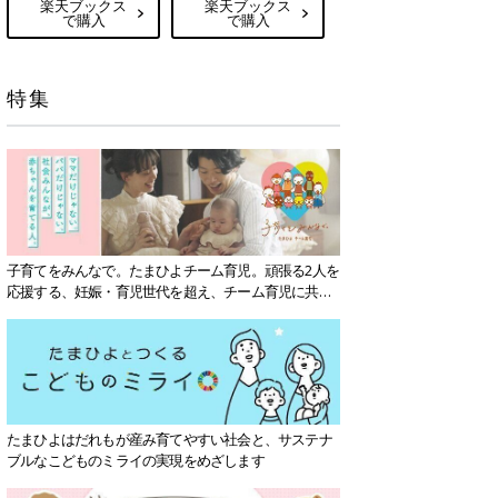
楽天ブックス
楽天ブックス
で購入
で購入
特集
子育てをみんなで。たまひよチーム育児。頑張る2人を
応援する、妊娠・育児世代を超え、チーム育児に共感
する社会を目指していきます。
たまひよはだれもが産み育てやすい社会と、サステナ
ブルなこどものミライの実現をめざします