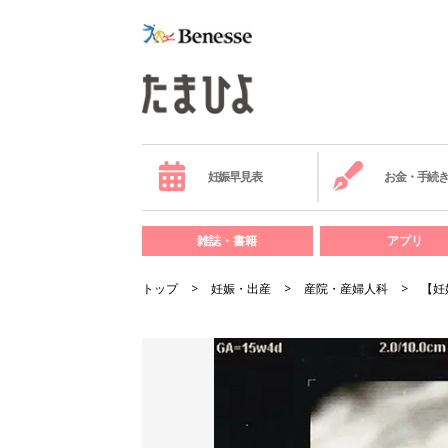
妊娠早見表
お金・手続
雑誌・書籍
アプリ
トップ
妊娠・出産
産院・産婦人科
【妊