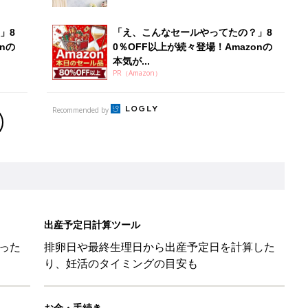
」8
「え、こんなセールやってたの？」8
nの
0％OFF以上が続々登場！Amazonの
本気が...
PR（Amazon）
Recommended by
出産予定日計算ツール
った
排卵日や最終生理日から出産予定日を計算した
り、妊活のタイミングの目安も
お金・手続き