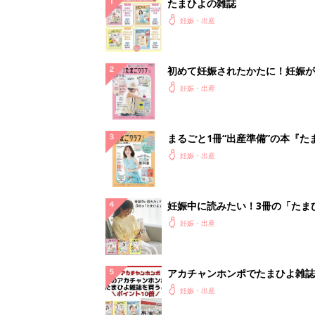
たまひよの雑誌
妊娠・出産
初めて妊娠されたかたに！妊娠が
ったら最初に読む本『初めてのた
妊娠・出産
クラブ 夏号』
まるごと1冊“出産準備”の本『た
クラブ 夏号』〈スペシャル大特
妊娠・出産
夫婦で予習する 出産の教科書
妊娠中に読みたい！3冊の「たま
よ」
妊娠・出産
アカチャンホンポでたまひよ雑誌
うとポイント10倍【期間限定】
妊娠・出産