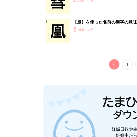
【凰】を使った名前の漢字の意味
妊娠・出産
<
1
妊娠日数や
妊娠中か